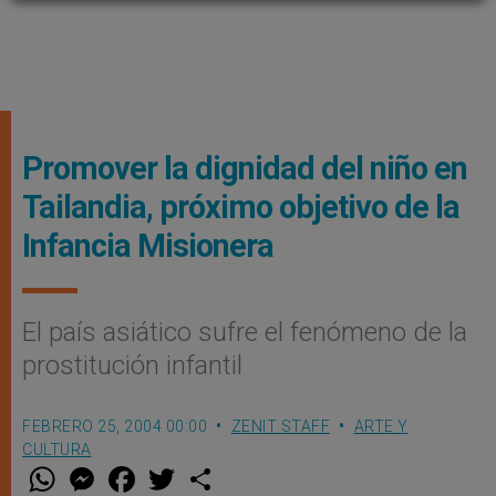
Promover la dignidad del niño en
Tailandia, próximo objetivo de la
Infancia Misionera
El país asiático sufre el fenómeno de la
prostitución infantil
FEBRERO 25, 2004 00:00
ZENIT STAFF
ARTE Y
CULTURA
W
M
F
T
S
h
e
a
w
h