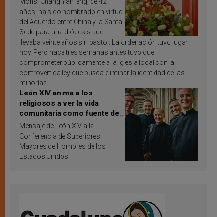
Mons. Chang Yanfeng, de 42
años, ha sido nombrado en virtud
del Acuerdo entre China y la Santa
Sede para una diócesis que
llevaba veinte años sin pastor. La ordenación tuvo lugar
hoy. Pero hace tres semanas antes tuvo que
comprometer públicamente a la Iglesia local con la
controvertida ley que busca eliminar la identidad de las
minorías.
León XIV anima a los
religiosos a ver la vida
comunitaria como fuente de
inspiración y santificación
Mensaje de León XIV a la
Conferencia de Superiores
Mayores de Hombres de los
Estados Unidos