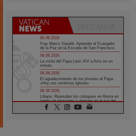
06.08.2026
Fray Marco Vianelli: Aprender el Evangelio
de la Paz en la Escuela de San Francisco
06.08.2026
La visita del Papa León XIV a Asís en un
minuto
06.08.2026
El agradecimiento de los jóvenes al Papa:
«Hoy nos sentimos Iglesia»
06.08.2026
Líbano: Reanudan los coloquios en Roma en
medio de tensiones y ataques en el sur del
país
06.08.2026
Hiroshima y Nagasaki, 81 años después.
Comienzan "Diez Días Oración por la Paz"
06.08.2026
Pizzaballa en Asís: los cristianos quieren