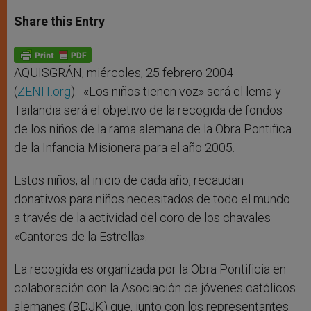
a
s
c
i
a
t
s
e
t
r
Share this Entry
s
e
b
t
e
A
n
o
e
p
g
o
r
p
e
k
r
AQUISGRÁN, miércoles, 25 febrero 2004
(
ZENIT.org
).- «Los niños tienen voz» será el lema y
Tailandia será el objetivo de la recogida de fondos
de los niños de la rama alemana de la Obra Pontifica
de la Infancia Misionera para el año 2005.
Estos niños, al inicio de cada año, recaudan
donativos para niños necesitados de todo el mundo
a través de la actividad del coro de los chavales
«Cantores de la Estrella».
La recogida es organizada por la Obra Pontificia en
colaboración con la Asociación de jóvenes católicos
alemanes (BDJK) que, junto con los representantes