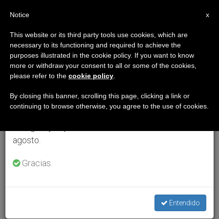
ES
Notice
×
x
Aviso importante
This website or its third party tools use cookies, which are
necessary to its functioning and required to achieve the
Del 27 de julio al 7 de agosto haremos la pausa
purposes illustrated in the cookie policy. If you want to know
anual, aprovechando que en el periodo de verano
more or withdraw your consent to all or some of the cookies,
please refer to the
cookie policy
.
se generan menos informaciones y también el
consumo de las mismas disminuye.
By closing this banner, scrolling this page, clicking a link or
continuing to browse otherwise, you agree to the use of cookies.
Retomamos el trabajo ordinario de las ediciones
en inglés y español de ZENIT el lunes 10 de
agosto.
Gracias.
Entendido