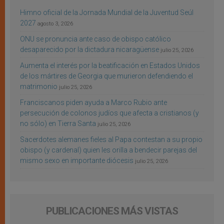
Himno oficial de la Jornada Mundial de la Juventud Seúl
2027
agosto 3, 2026
ONU se pronuncia ante caso de obispo católico
desaparecido por la dictadura nicaragüense
julio 25, 2026
Aumenta el interés por la beatificación en Estados Unidos
de los mártires de Georgia que murieron defendiendo el
matrimonio
julio 25, 2026
Franciscanos piden ayuda a Marco Rubio ante
persecución de colonos judíos que afecta a cristianos (y
no sólo) en Tierra Santa
julio 25, 2026
Sacerdotes alemanes fieles al Papa contestan a su propio
obispo (y cardenal) quien les orilla a bendecir parejas del
mismo sexo en importante diócesis
julio 25, 2026
PUBLICACIONES MÁS VISTAS