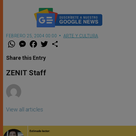
FEBRERO 25, 2004 00:00
ARTE Y CULTURA
W
M
F
T
S
h
e
a
w
h
a
s
c
i
a
t
s
e
t
r
Share this Entry
s
e
b
t
e
A
n
o
e
p
g
o
r
ZENIT Staff
p
e
k
r
View all articles