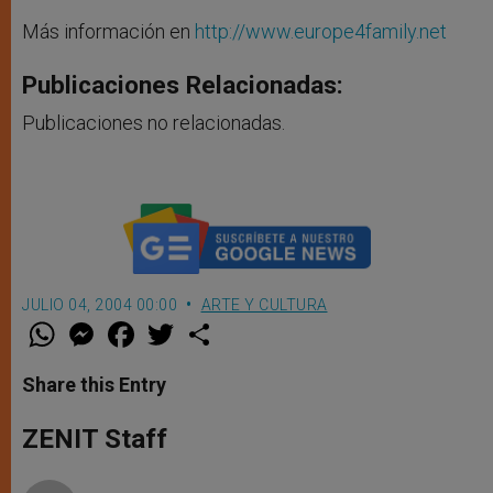
Más información en
http://www.europe4family.net
Publicaciones Relacionadas:
Publicaciones no relacionadas.
JULIO 04, 2004 00:00
ARTE Y CULTURA
W
M
F
T
S
h
e
a
w
h
a
s
c
i
a
t
s
e
t
r
Share this Entry
s
e
b
t
e
A
n
o
e
p
g
o
r
ZENIT Staff
p
e
k
r