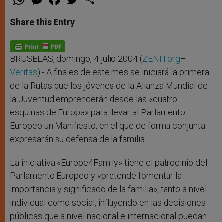
h
e
a
w
h
a
s
c
i
a
t
s
e
t
r
Share this Entry
s
e
b
t
e
A
n
o
e
p
g
o
r
p
e
k
r
BRUSELAS, domingo, 4 julio 2004 (
ZENIT.org
–
Veritas
).- A finales de este mes se iniciará la primera
de la Rutas que los jóvenes de la Alianza Mundial de
la Juventud emprenderán desde las «cuatro
esquinas de Europa» para llevar al Parlamento
Europeo un Manifiesto, en el que de forma conjunta
expresarán su defensa de la familia.
La iniciativa «Europe4Family» tiene el patrocinio del
Parlamento Europeo y «pretende fomentar la
importancia y significado de la familia», tanto a nivel
individual como social, influyendo en las decisiones
públicas que a nivel nacional e internacional puedan