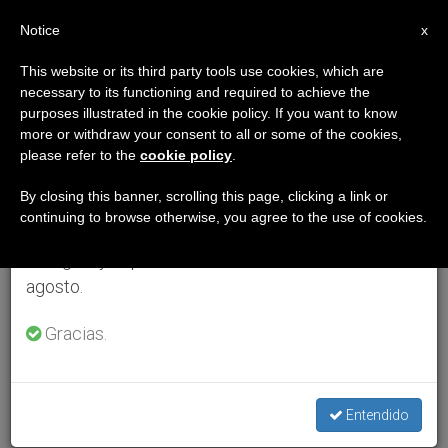
ES
Notice
×
x
Aviso importante
This website or its third party tools use cookies, which are
necessary to its functioning and required to achieve the
Del 27 de julio al 7 de agosto haremos la pausa
purposes illustrated in the cookie policy. If you want to know
anual, aprovechando que en el periodo de verano
more or withdraw your consent to all or some of the cookies,
please refer to the
cookie policy
.
se generan menos informaciones y también el
consumo de las mismas disminuye.
By closing this banner, scrolling this page, clicking a link or
continuing to browse otherwise, you agree to the use of cookies.
Retomamos el trabajo ordinario de las ediciones
en inglés y español de ZENIT el lunes 10 de
agosto.
Gracias.
Entendido