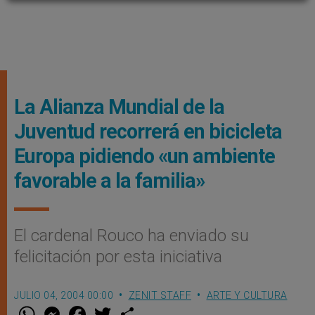
La Alianza Mundial de la
Juventud recorrerá en bicicleta
Europa pidiendo «un ambiente
favorable a la familia»
El cardenal Rouco ha enviado su
felicitación por esta iniciativa
JULIO 04, 2004 00:00
ZENIT STAFF
ARTE Y CULTURA
W
M
F
T
S