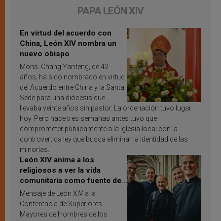
PAPA LEÓN XIV
En virtud del acuerdo con
China, León XIV nombra un
nuevo obispo
Mons. Chang Yanfeng, de 42
años, ha sido nombrado en virtud
del Acuerdo entre China y la Santa
Sede para una diócesis que
llevaba veinte años sin pastor. La ordenación tuvo lugar
hoy. Pero hace tres semanas antes tuvo que
comprometer públicamente a la Iglesia local con la
controvertida ley que busca eliminar la identidad de las
minorías.
León XIV anima a los
religiosos a ver la vida
comunitaria como fuente de
inspiración y santificación
Mensaje de León XIV a la
Conferencia de Superiores
Mayores de Hombres de los