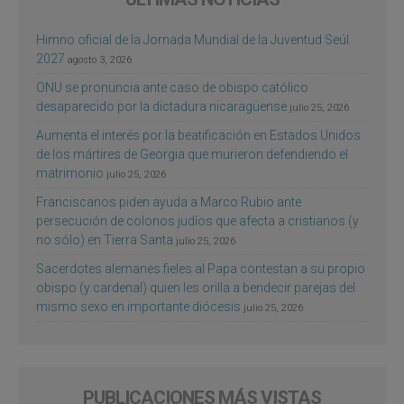
Himno oficial de la Jornada Mundial de la Juventud Seúl
2027
agosto 3, 2026
ONU se pronuncia ante caso de obispo católico
desaparecido por la dictadura nicaragüense
julio 25, 2026
Aumenta el interés por la beatificación en Estados Unidos
de los mártires de Georgia que murieron defendiendo el
matrimonio
julio 25, 2026
Franciscanos piden ayuda a Marco Rubio ante
persecución de colonos judíos que afecta a cristianos (y
no sólo) en Tierra Santa
julio 25, 2026
Sacerdotes alemanes fieles al Papa contestan a su propio
obispo (y cardenal) quien les orilla a bendecir parejas del
mismo sexo en importante diócesis
julio 25, 2026
PUBLICACIONES MÁS VISTAS