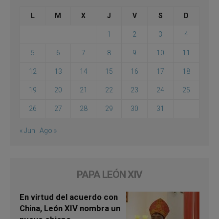
L
M
X
J
V
S
D
1
2
3
4
5
6
7
8
9
10
11
12
13
14
15
16
17
18
19
20
21
22
23
24
25
26
27
28
29
30
31
« Jun
Ago »
PAPA LEÓN XIV
En virtud del acuerdo con
China, León XIV nombra un