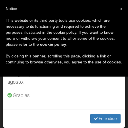
ES
Notice
×
x
Aviso importante
This website or its third party tools use cookies, which are
necessary to its functioning and required to achieve the
Del 27 de julio al 7 de agosto haremos la pausa
DÍA
purposes illustrated in the cookie policy. If you want to know
anual, aprovechando que en el periodo de verano
Julio 18th, 2004
more or withdraw your consent to all or some of the cookies,
please refer to the
cookie policy
.
se generan menos informaciones y también el
consumo de las mismas disminuye.
By closing this banner, scrolling this page, clicking a link or
continuing to browse otherwise, you agree to the use of cookies.
ÚLTIMAS NOTICIAS
Retomamos el trabajo ordinario de las ediciones
en inglés y español de ZENIT el lunes 10 de
agosto.
Juan Pablo II se despide de los Alpes y se traslada a Castel
Gandolfo
Gracias.
JUL 18, 2004 00:00
ZENIT STAFF
Entendido