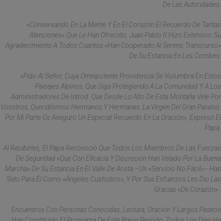
De Las Autoridades.
«Conservando En La Mente Y En El Corazón El Recuerdo De Tantas
Atenciones» Que Le Han Ofrecido, Juan Pablo II Hizo Extensivo Su
Agradecimiento A Todos Cuantos «han Cooperado Al Sereno Transcurso»
De Su Estancia En Les Combes.
«Pido Al Señor, Cuya Omnipotente Providencia Se Vislumbra En Estos
Paisajes Alpinos, Que Siga Protegiendo A La Comunidad Y A Los
Administradores De Introd. Que Desde Lo Alto De Esta Montaña Vele Por
Vosotros, Queridísimos Hermanos Y Hermanas, La Virgen Del Gran Paraíso.
Por Mi Parte Os Aseguro Un Especial Recuerdo En La Oración», Expresó El
Papa.
Al Recibirles, El Papa Reconoció Que Todos Los Miembros De Las Fuerzas
De Seguridad «que Con Eficacia Y Discreción Han Velado Por La Buena
Marcha» De Su Estancia En El Valle De Aosta –un «servicio No Fácil»-- Han
Sido Para Él Como «ángeles Custodios», Y Por Sus Esfuerzos Les Dio Las
Gracias «de Corazón» .
Encuentros Con Personas Conocidas, Lectura, Oración Y Largos Paseos
Han Constituido El Programa De Este Breve Período. Todos Los Días Ha