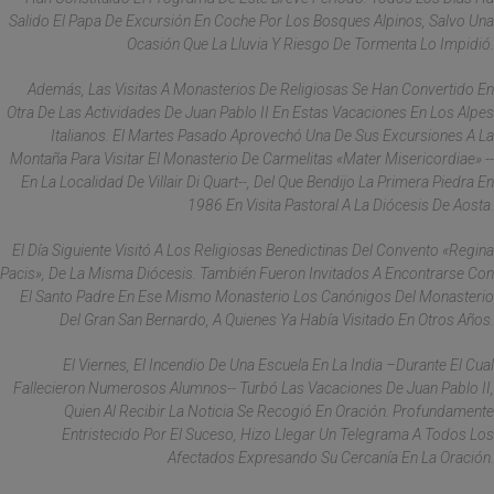
Salido El Papa De Excursión En Coche Por Los Bosques Alpinos, Salvo Una
Ocasión Que La Lluvia Y Riesgo De Tormenta Lo Impidió.
Además, Las Visitas A Monasterios De Religiosas Se Han Convertido En
Otra De Las Actividades De Juan Pablo II En Estas Vacaciones En Los Alpes
Italianos. El Martes Pasado Aprovechó Una De Sus Excursiones A La
Montaña Para Visitar El Monasterio De Carmelitas «Mater Misericordiae» --
En La Localidad De Villair Di Quart--, Del Que Bendijo La Primera Piedra En
1986 En Visita Pastoral A La Diócesis De Aosta.
El Día Siguiente Visitó A Los Religiosas Benedictinas Del Convento «Regina
Pacis», De La Misma Diócesis. También Fueron Invitados A Encontrarse Con
El Santo Padre En Ese Mismo Monasterio Los Canónigos Del Monasterio
Del Gran San Bernardo, A Quienes Ya Había Visitado En Otros Años.
El Viernes, El Incendio De Una Escuela En La India –durante El Cual
Fallecieron Numerosos Alumnos-- Turbó Las Vacaciones De Juan Pablo II,
Quien Al Recibir La Noticia Se Recogió En Oración. Profundamente
Entristecido Por El Suceso, Hizo Llegar Un Telegrama A Todos Los
Afectados Expresando Su Cercanía En La Oración.