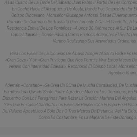
A Las Cuatro De La Tarde Del Sábado Juan Pablo II Partió De Les Combes
En Coche Hacia El Aeropuerto De Aosta, Donde Fue Despedido Por El
Obispo Diocesano, Monseñor Giuseppe Anfossi. Desde El Aeropuerto
Romano De Ciampino Se Trasladó Directamente A Castel Gandolfo, A La
Residencia Estival De Los Pontífices --A Unos 30 Kilómetros Al Sur De La
Capital Italiana--, Donde Pasará Como En Años Anteriores El Resto Del
Verano Realizando Sus Actividades Ordinarias.
Para Los Fieles De La Diócesis De Albano Acoger Al Santo Padre Es Un
«gran Gozo» Y Un «gran Privilegio Que Nos Permite Vivir Estos Meses De
Verano Con Intensidad Eclesial», Reconoció El Obispo Local, Monseñor
Agostino Vallini.
Además --Constató-- «se Crea Un Clima De Mucha Cordialidad, De Mucha
Familiaridad» Que «el Santo Padre Agradece Mucho» Los Domingos, En El
Encuentro Con Los Peregrinos Para Rezar La Oración Mariana Del Ángelus.
Y Es Que En Castel Gandolfo Los Fieles Se Reúnen Con El Papa En El Patio
Del Palacio Apostólico A Sólo Dos O Tres Metros De Distancia. Así Ha Sido,
Como Es Costumbre, En La Mañana De Este Domingo.