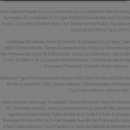
Doce Días Ha Pasado En Les Combes (Introd), Localidad Del Valle De Aosta,
Sumergido En La Naturaleza. El Lugar Está En El Parque Nacional Del Gran
Paraíso, A Los Pies Del Mont Blanc. Por Décima Vez Ha Podido Trasladarse
A La Zona (la Última Fue En 2001).
La Mañana Del Sábado, Antes De Concluir Su Estancia En Los Alpes, Juan
Pablo II Dedicó Mucho Tiempo A Despedirse De Todas Las Personas Que
Han Permanecido Cerca De Él Estos Días, Como Los Salesianos --Que Están
A Sólo 50 Metros De La Casa Donde Ha Residido-- O La Policía, Que Le Ha
Procurado Privacidad, Constató «Radio Vaticano».
Además El Papa Pidió Encontrarse Con Los Niños Que Han Nacido Este Año
En Introd. Nueve En Total, Con Sus Madres, Fueron Invitados A Reunirse
Con Él Unos Minutos Antes De Patir.
«Antes De Dejar Este Lugar Encantador, Donde He Podido Pasar Un Período
De Tonificador Reposo, Siento La Necesidad De Dirigirle Mi Más Sincero
Agradecimiento A Usted, Señor Alcalde, A La Junta Y A Todo El Consejo
Municipal De Introd Por La Cordial Acogida Que Me Han Dispensado Junto
A Mis Colaboradores», Dijo El Papa En La Tarde Del Sábado Al Despedirse