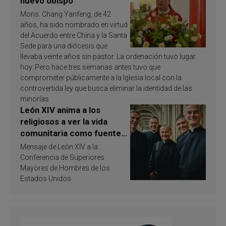
nuevo obispo
Mons. Chang Yanfeng, de 42
años, ha sido nombrado en virtud
del Acuerdo entre China y la Santa
Sede para una diócesis que
llevaba veinte años sin pastor. La ordenación tuvo lugar
hoy. Pero hace tres semanas antes tuvo que
comprometer públicamente a la Iglesia local con la
controvertida ley que busca eliminar la identidad de las
minorías.
León XIV anima a los
religiosos a ver la vida
comunitaria como fuente
de inspiración y
Mensaje de León XIV a la
santificación
Conferencia de Superiores
Mayores de Hombres de los
Estados Unidos