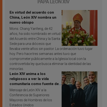
PAPA LEÓN XIV
En virtud del acuerdo con
China, León XIV nombra un
nuevo obispo
Mons. Chang Yanfeng, de 42
años, ha sido nombrado en virtud
del Acuerdo entre China y la Santa
Sede para una diócesis que
llevaba veinte años sin pastor. La ordenación tuvo lugar
hoy. Pero hace tres semanas antes tuvo que
comprometer públicamente a la Iglesia local con la
controvertida ley que busca eliminar la identidad de las
minorías.
León XIV anima a los
religiosos a ver la vida
comunitaria como fuente de
inspiración y santificación
Mensaje de León XIV a la
Conferencia de Superiores
Mayores de Hombres de los
Estados Unidos