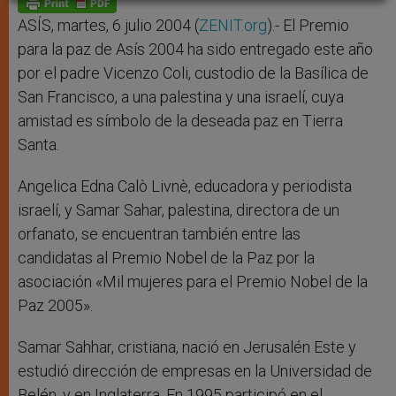
p
e
k
r
ASÍS, martes, 6 julio 2004 (
ZENIT.org
).- El Premio
para la paz de Asís 2004 ha sido entregado este año
por el padre Vicenzo Coli, custodio de la Basílica de
San Francisco, a una palestina y una israelí, cuya
amistad es símbolo de la deseada paz en Tierra
Santa.
Angelica Edna Calò Livnè, educadora y periodista
israelí, y Samar Sahar, palestina, directora de un
orfanato, se encuentran también entre las
candidatas al Premio Nobel de la Paz por la
asociación «Mil mujeres para el Premio Nobel de la
Paz 2005».
Samar Sahhar, cristiana, nació en Jerusalén Este y
estudió dirección de empresas en la Universidad de
Belén, y en Inglaterra. En 1995 participó en el