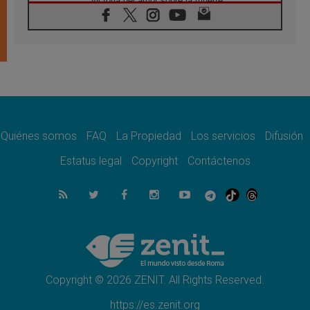
victoria del amor sobre la muerte
08.08.2026
León XIV visitará el Santuario de la Madre
del Buen Consejo de Genazzano
07.08.2026
Filipinas: el Vicariato Apostólico de Calapán
se convierte en diócesis
07.08.2026
Honduras: Los desplazados invisibles de una
crisis olvidada
Quiénes somos
FAQ
La Propiedad
Los servicios
Difusión
07.08.2026
Bokalic: "En Argentina el Papa León señalará
Estatus legal
Copyright
Contáctenos
el compromiso del cristiano"
07.08.2026
La matanza de niños en Gaza no cesa: 300
muertos en 300 días
07.08.2026
Tagle: La guerra desfigura el mundo, solo la
revelación de Dios lo transfigura
Copyright © 2026 ZENIT. All Rights Reserved.
https://es.zenit.org