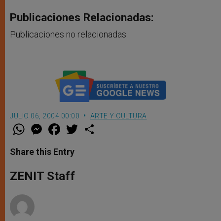
Publicaciones Relacionadas:
Publicaciones no relacionadas.
JULIO 06, 2004 00:00
ARTE Y CULTURA
W
M
F
T
S
h
e
a
w
h
a
s
c
i
a
t
s
e
t
r
Share this Entry
s
e
b
t
e
A
n
o
e
p
g
o
r
ZENIT Staff
p
e
k
r