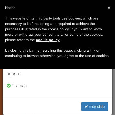
ES
Notice
×
x
Aviso importante
This website or its third party tools use cookies, which are
necessary to its functioning and required to achieve the
Del 27 de julio al 7 de agosto haremos la pausa
purposes illustrated in the cookie policy. If you want to know
El Premio para la Paz de Asís a
anual, aprovechando que en el periodo de verano
more or withdraw your consent to all or some of the cookies,
please refer to the
cookie policy
.
se generan menos informaciones y también el
una israelí y una palestina
consumo de las mismas disminuye.
By closing this banner, scrolling this page, clicking a link or
continuing to browse otherwise, you agree to the use of cookies.
Retomamos el trabajo ordinario de las ediciones
Dos mujeres que con la educación
en inglés y español de ZENIT el lunes 10 de
promueven la reconciliación
agosto.
JULIO 06, 2004 00:00
ZENIT STAFF
ARTE Y CULTURA
Gracias.
W
M
F
T
S
h
e
a
w
h
a
s
c
i
a
t
s
e
t
r
Share this Entry
s
e
b
t
e
Entendido
A
n
o
e
p
g
o
r