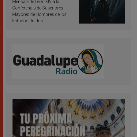
inspiración y santificación
Mensaje de León XIV a la
Conferencia de Superiores
Mayores de Hombres de los
Estados Unidos