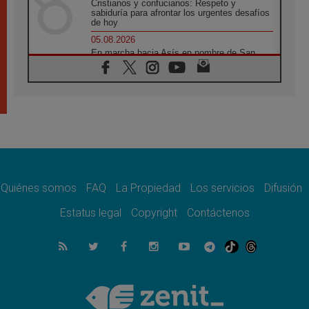
Cristianos y confucianos: Respeto y
sabiduría para afrontar los urgentes desafíos
de hoy
05.08.2026
En marcha hacia Asís en nombre de San
Francisco, a la espera de León
05.08.2026
Venezuela, Padre Pagniello: "En medio del
dolor, una Iglesia que no se rinde"
05.08.2026
La Fuerza del "Círculo de Héroes" con el
Papa en la Audiencia General
05.08.2026
Nuncio en Ucrania: Preocupa escuchar a
quienes bendicen la guerra
Quiénes somos
FAQ
La Propiedad
Los servicios
Difusión
05.08.2026
Estatus legal
Copyright
Contáctenos
Ucrania: Ataque masivo en Kyiv durante la
noche
05.08.2026
Colombo: "La visita del Papa a Argentina
llevará un mensaje de paz y dignidad
humana"
05.08.2026
Iglesia en Uruguay: la visita del Papa