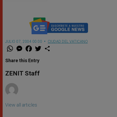
repetirlo
JULIO 07, 2004 00:00
CIUDAD DEL VATICANO
W
M
F
T
S
h
e
a
w
h
a
s
c
i
a
t
s
e
t
r
Share this Entry
s
e
b
t
e
A
n
o
e
p
g
o
r
ZENIT Staff
p
e
k
r
View all articles