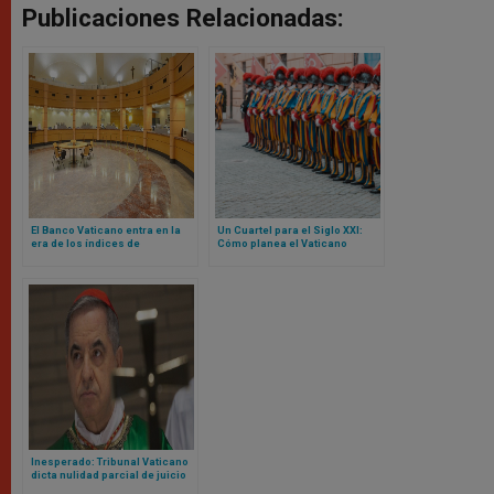
Publicaciones Relacionadas:
El Banco Vaticano entra en la
Un Cuartel para el Siglo XXI:
era de los índices de
Cómo planea el Vaticano
referencia basados ​​en la fe
reconstruir la sede de la
Guardia Suiza
Inesperado: Tribunal Vaticano
dicta nulidad parcial de juicio
contra cardenal Becciu y pide