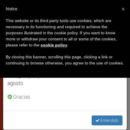
ES
Notice
×
x
Aviso importante
This website or its third party tools use cookies, which are
necessary to its functioning and required to achieve the
Del 27 de julio al 7 de agosto haremos la pausa
purposes illustrated in the cookie policy. If you want to know
La Santa Sede cierra el año 2003
anual, aprovechando que en el periodo de verano
more or withdraw your consent to all or some of the cookies,
please refer to the
cookie policy
.
se generan menos informaciones y también el
en números rojos por tercer año
consumo de las mismas disminuye.
consecutivo
By closing this banner, scrolling this page, clicking a link or
continuing to browse otherwise, you agree to the use of cookies.
Retomamos el trabajo ordinario de las ediciones
en inglés y español de ZENIT el lunes 10 de
IUDAD DEL VATICANO, miércoles, 7
agosto.
julio 2004 (
ZENIT.org
).- La Santa Sede
Gracias.
anunció este miércoles que ha cerrado
el ejercicio 2003 en números rojos por
tercer año consecutivo.
Entendido