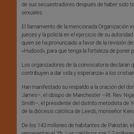
de sus secuestradores después de haber sido tor
sexuales.
El llamamiento de la mencionada Organización invi
jueces y la policía en el ejercicio de su autorid
quien se ha pronunciado a favor de la revisión de
«Hudood», para que tenga la fortaleza de poner p
Los organizadores de la convocatoria declaran qu
contribuyen a dar vida y esperanza» a los cristia
Han manifestado su respaldo a la oración del dom
James–, el obispo de Manchester –Rt. Rev. Nigel
Smith–, el presidente del distrito metodista de Y
de la diócesis católica de Leeds, monseñor Kier
De los 143 millones de habitantes de Pakistán, e
representan el 2%. Los católicos son 1,2 millones