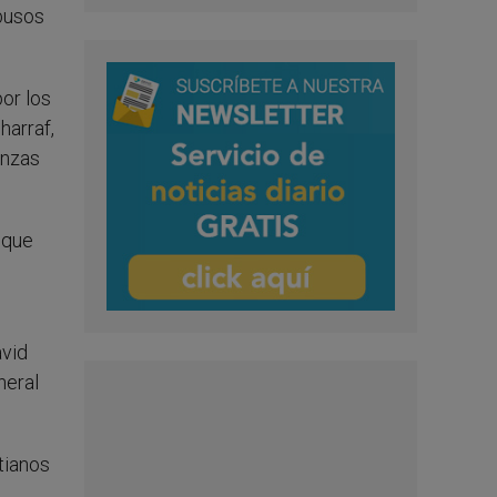
busos
por los
harraf,
anzas
 que
avid
neral
tianos