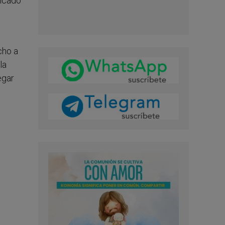
ficado
cho a
la
egar