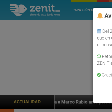
PAPA LEÓN XIV
ROMA
Av
Del 2
que en 
el cons
Retom
ZENIT e
Graci
uda a Marco Rubio ante persecución de colonos judíos 
ACTUALIDAD