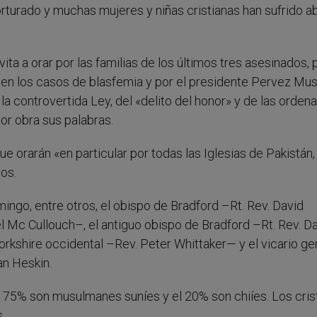
turado y muchas mujeres y niñas cristianas han sufrido a
ta a orar por las familias de los últimos tres asesinados, 
ad en los casos de blasfemia y por el presidente Pervez Mus
 la controvertida Ley, del «delito del honor» y de las orden
or obra sus palabras.
e orarán «en particular por todas las Iglesias de Pakistán,
nos.
ingo, entre otros, el obispo de Bradford –Rt. Rev. David
 Mc Cullouch–, el antiguo obispo de Bradford –Rt. Rev. D
orkshire occidental –Rev. Peter Whittaker— y el vicario ge
an Heskin.
l 75% son musulmanes suníes y el 20% son chiíes. Los cris
.