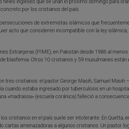
 fieles ingleses que se unan el próximo domingo para orar
 concreto por los cristianos del país.
e persecuciones de extremistas islámicos que frecuentem
quier acto que consideren incompatible con la ley islámica,
iones Extranjeras (PIME), en Pakistán desde 1986 al menos
de blasfemia. Otros 10 cristianos y 59 musulmanes están 
on tres cristianos: el pastor George Masih, Samuel Masih 
ía cuando estaba ingresado por tuberculosis en un hospita
una «madrassa» (escuela coránica) falleció a consecuenci
los cristianos en el país suele ser intolerante. En Quetta, e
do cartas amenazadoras a algunos cristianos. Un pastor log