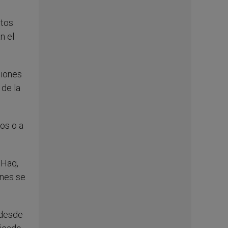
ntos
n el
ciones
 de la
nos o a
 Haq,
ones se
 desde