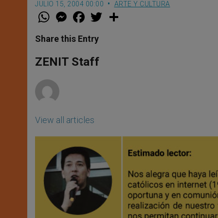
JULIO 15, 2004 00:00
ARTE Y CULTURA
W
M
F
T
S
h
e
a
w
h
a
s
c
i
a
t
s
e
t
r
Share this Entry
s
e
b
t
e
A
n
o
e
p
g
o
r
ZENIT Staff
p
e
k
r
View all articles