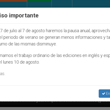
IGLESIA Y MUNDO
DOCUMENTOS
DONATIVOS
iso importante
7 de julio al 7 de agosto haremos la pausa anual, aprovec
el periodo de verano se generan menos informaciones y t
umo de las mismas disminuye.
amos el trabajo ordinario de las ediciones en inglés y es
l lunes 10 de agosto.
as.
En
que afecta a cristianos (y no sólo) en Tierra Santa