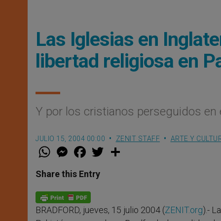
Las Iglesias en Inglate
libertad religiosa en P
Y por los cristianos perseguidos en 
JULIO 15, 2004 00:00
ZENIT STAFF
ARTE Y CULTU
W
M
F
T
S
h
e
a
w
h
a
s
c
i
a
t
s
e
t
r
Share this Entry
s
e
b
t
e
A
n
o
e
p
g
o
r
p
e
k
BRADFORD, jueves, 15 julio 2004 (
ZENIT.org
).- 
r