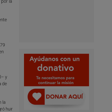
 por la
ente
 79
en
–
l– y
a de
n la
ró huir