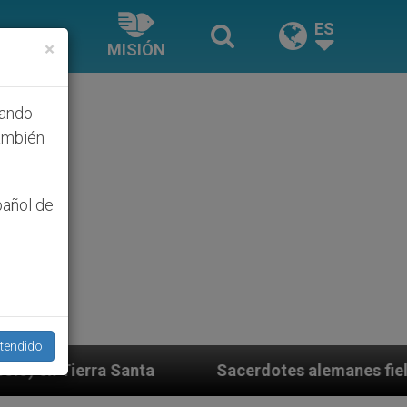
ES
×
MISIÓN
hando
ambién
pañol de
tendido
Sacerdotes alemanes fieles al Papa contestan a s