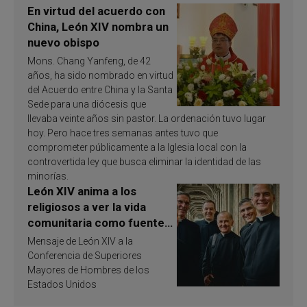
En virtud del acuerdo con
China, León XIV nombra un
nuevo obispo
Mons. Chang Yanfeng, de 42
años, ha sido nombrado en virtud
del Acuerdo entre China y la Santa
Sede para una diócesis que
llevaba veinte años sin pastor. La ordenación tuvo lugar
hoy. Pero hace tres semanas antes tuvo que
comprometer públicamente a la Iglesia local con la
controvertida ley que busca eliminar la identidad de las
minorías.
León XIV anima a los
religiosos a ver la vida
comunitaria como fuente
de inspiración y
Mensaje de León XIV a la
santificación
Conferencia de Superiores
Mayores de Hombres de los
Estados Unidos