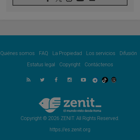
León XIV visitará el Santuario de la Madre
del Buen Consejo de Genazzano
07.08.2026
Filipinas: el Vicariato Apostólico de Calapán
se convierte en diócesis
07.08.2026
Honduras: Los desplazados invisibles de una
crisis olvidada
Quiénes somos
FAQ
La Propiedad
Los servicios
Difusión
07.08.2026
Bokalic: "En Argentina el Papa León señalará
Estatus legal
Copyright
Contáctenos
el compromiso del cristiano"
07.08.2026
La matanza de niños en Gaza no cesa: 300
muertos en 300 días
07.08.2026
Tagle: La guerra desfigura el mundo, solo la
revelación de Dios lo transfigura
Copyright © 2026 ZENIT. All Rights Reserved.
https://es.zenit.org