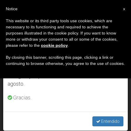
ES
Notice
×
x
Aviso importante
This website or its third party tools use cookies, which are
necessary to its functioning and required to achieve the
Del 27 de julio al 7 de agosto haremos la pausa
DÍA
purposes illustrated in the cookie policy. If you want to know
anual, aprovechando que en el periodo de verano
Julio 27th, 2004
more or withdraw your consent to all or some of the cookies,
please refer to the
cookie policy
.
se generan menos informaciones y también el
consumo de las mismas disminuye.
By closing this banner, scrolling this page, clicking a link or
continuing to browse otherwise, you agree to the use of cookies.
ÚLTIMAS NOTICIAS
Retomamos el trabajo ordinario de las ediciones
en inglés y español de ZENIT el lunes 10 de
agosto.
Curso internacional por correspondencia sobre «Medicina y
Misión»
Gracias.
JUL 27, 2004 00:00
ZENIT STAFF
Entendido