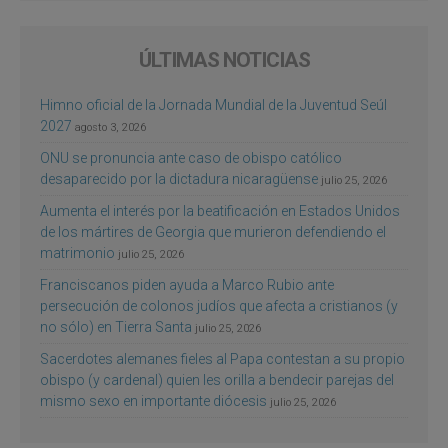
ÚLTIMAS NOTICIAS
Himno oficial de la Jornada Mundial de la Juventud Seúl
2027
agosto 3, 2026
ONU se pronuncia ante caso de obispo católico
desaparecido por la dictadura nicaragüense
julio 25, 2026
Aumenta el interés por la beatificación en Estados Unidos
de los mártires de Georgia que murieron defendiendo el
matrimonio
julio 25, 2026
Franciscanos piden ayuda a Marco Rubio ante
persecución de colonos judíos que afecta a cristianos (y
no sólo) en Tierra Santa
julio 25, 2026
Sacerdotes alemanes fieles al Papa contestan a su propio
obispo (y cardenal) quien les orilla a bendecir parejas del
mismo sexo en importante diócesis
julio 25, 2026