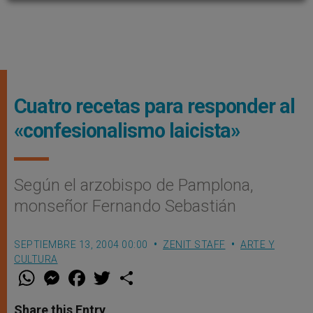
Cuatro recetas para responder al
«confesionalismo laicista»
Según el arzobispo de Pamplona,
monseñor Fernando Sebastián
SEPTIEMBRE 13, 2004 00:00
ZENIT STAFF
ARTE Y
CULTURA
W
M
F
T
S
h
e
a
w
h
a
s
c
i
a
t
s
e
t
r
Share this Entry