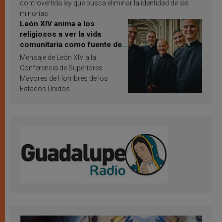
controvertida ley que busca eliminar la identidad de las
minorías.
León XIV anima a los
religiosos a ver la vida
comunitaria como fuente de
inspiración y santificación
Mensaje de León XIV a la
Conferencia de Superiores
Mayores de Hombres de los
Estados Unidos