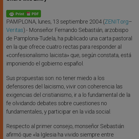
s
e
b
t
e
A
n
o
e
p
g
o
r
p
e
k
r
PAMPLONA, lunes, 13 septiembre 2004 (
ZENIT.org
–
Veritas
).- Monseñor Fernando Sebastián, arzobispo
de Pamplona-Tudela, ha publicado una carta pastoral
en la que ofrece cuatro rectas para responder al
«confesionalismo laicista» que, según constata, está
imponiendo el gobierno español.
Sus propuestas son: no tener miedo a los
defensores del laicismo, vivir con coherencia las
exigencias del cristianismo, ir a lo fundamental de la
fe olvidando debates sobre cuestiones no
fundamentales, y participar en la vida social.
Respecto al primer consejo, monseñor Sebastián
afirmó que «la Iglesia ha vivido siempre entre