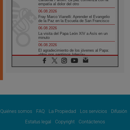
empatía al dolor del otro
06.08.2026
Fray Marco Vianelli: Aprender el Evangelio
de la Paz en la Escuela de San Francisco
06.08.2026
La visita del Papa León XIV a Asís en un
minuto
06.08.2026
El agradecimiento de los jóvenes al Papa:
«Hoy nos sentimos Iglesia»
06.08.2026
Líbano: Reanudan los coloquios en Roma en
medio de tensiones y ataques en el sur del
país
06.08.2026
Hiroshima y Nagasaki, 81 años después.
Comienzan "Diez Días Oración por la Paz"
06.08.2026
Pizzaballa en Asís: los cristianos quieren
paz
Quiénes somos
FAQ
La Propiedad
Los servicios
Difusión
06.08.2026
Estatus legal
Copyright
Contáctenos
Sturla: La visita de León XIV será una buena
noticia para todo el Uruguay