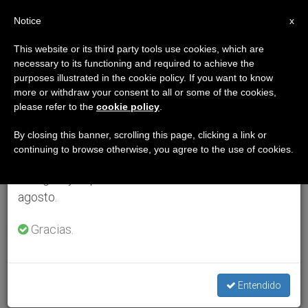
ES
Notice
×
x
Aviso importante
This website or its third party tools use cookies, which are
necessary to its functioning and required to achieve the
Del 27 de julio al 7 de agosto haremos la pausa
purposes illustrated in the cookie policy. If you want to know
anual, aprovechando que en el periodo de verano
more or withdraw your consent to all or some of the cookies,
please refer to the
cookie policy
.
se generan menos informaciones y también el
consumo de las mismas disminuye.
By closing this banner, scrolling this page, clicking a link or
continuing to browse otherwise, you agree to the use of cookies.
Retomamos el trabajo ordinario de las ediciones
en inglés y español de ZENIT el lunes 10 de
agosto.
Gracias.
Entendido