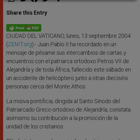
h
e
a
w
h
a
s
c
i
a
t
s
e
t
r
Share this Entry
s
e
b
t
e
A
n
o
e
p
g
o
r
p
e
k
r
CIUDAD DEL VATICANO, lunes, 13 septiembre 2004
(
ZENIT.org
).- Juan Pablo II ha recordado en un
mensaje de pésame sus intercambios de cartas y
encuentros con el patriarca ortodoxo Petros VII de
Alejandría y de toda África, fallecido este sábado en
un accidente de helicóptero junto a otras dieciséis
personas cerca del Monte Athos.
La misiva pontificia, dirigida al Santo Sínodo del
Patriarcado Greco-ortodoxo de Alejandría, constata
asimismo su contribución a la promoción de la
unidad de los cristianos.