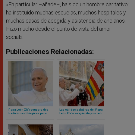
«En particular –añade–, ha sido un hombre caritativo:
ha instituido muchas escuelas, muchos hospitales y
muchas casas de acogida y asistencia de ancianos.
Hizo mucho desde el punto de vista del amor
social».
Publicaciones Relacionadas:
Papa León XIV recupera dos
Las cálidas palabras del Papa
tradiciones litúrgicas para
León XIV a su ejército y un reto:
Navidad
sean mensaje de unidad para
toda la Curia Romana