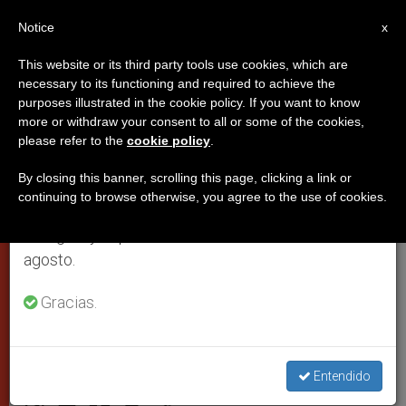
ES
Notice
×
x
Aviso importante
This website or its third party tools use cookies, which are
necessary to its functioning and required to achieve the
Del 27 de julio al 7 de agosto haremos la pausa
purposes illustrated in the cookie policy. If you want to know
Dolor del Papa por el
anual, aprovechando que en el periodo de verano
more or withdraw your consent to all or some of the cookies,
please refer to the
cookie policy
.
se generan menos informaciones y también el
fallecimiento del patriarca
consumo de las mismas disminuye.
ortodoxo de Alejandría
By closing this banner, scrolling this page, clicking a link or
continuing to browse otherwise, you agree to the use of cookies.
Retomamos el trabajo ordinario de las ediciones
en inglés y español de ZENIT el lunes 10 de
Recuerda sus encuentros y su
agosto.
compromiso por la unidad de los
Gracias.
cristianos
SEPTIEMBRE 13, 2004 00:00
ZENIT STAFF
CIUDAD DEL
Entendido
VATICANO
W
M
F
T
S