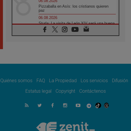
06.08.2026
Pizzaballa en Asís: los cristianos quieren
paz
06.08.2026
Sturla: La visita de León XIV será una buena
noticia para todo el Uruguay
06.08.2026
León XIV: La revolución del Evangelio
derriba los muros que separan
06.08.2026
La Iglesia en Ceuta: caridad y esperanza
frente al drama migratorio
06.08.2026
La visita del Papa a Perú será un tiempo de
gracia reconciliación y esperanza
Quiénes somos
FAQ
La Propiedad
Los servicios
Difusión
06.08.2026
Estatus legal
Copyright
Contáctenos
Cardenal Rossi: "La llegada del Papa León a
Argentina es un homenaje a Francisco"
06.08.2026
En Asís, León XIV invita a los jóvenes a
«construir la civilización del amor»
05.08.2026
El cardenal Parolin en México: Toda la
sociedad necesita el mensaje del Evangelio