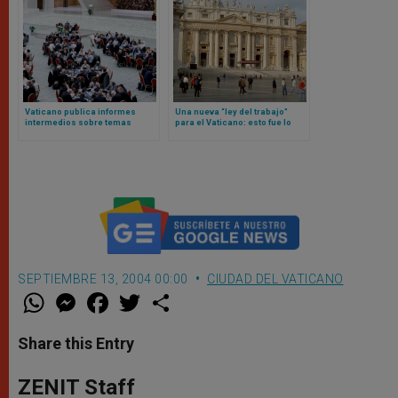
Vaticano publica informes
Una nueva “ley del trabajo”
intermedios sobre temas
para el Vaticano: esto fue lo
controvertidos derivados del
que aprobó el Papa León XIV
anterior sínodo sobre
sinodalidad
SEPTIEMBRE 13, 2004 00:00
CIUDAD DEL VATICANO
W
M
F
T
S
h
e
a
w
h
a
s
c
i
a
t
s
e
t
r
Share this Entry
s
e
b
t
e
A
n
o
e
p
g
o
r
ZENIT Staff
p
e
k