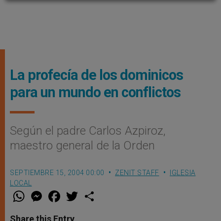
La profecía de los dominicos
para un mundo en conflictos
Según el padre Carlos Azpiroz,
maestro general de la Orden
SEPTIEMBRE 15, 2004 00:00
ZENIT STAFF
IGLESIA
LOCAL
W
M
F
T
S
h
e
a
w
h
a
s
c
i
a
t
s
e
t
r
Share this Entry