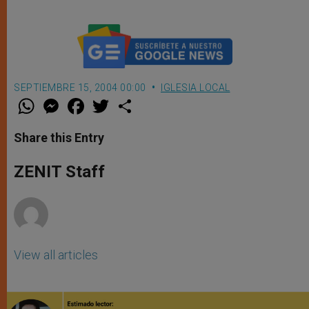
SEPTIEMBRE 15, 2004 00:00
IGLESIA LOCAL
W
M
F
T
S
h
e
a
w
h
a
s
c
i
a
t
s
e
t
r
Share this Entry
s
e
b
t
e
A
n
o
e
p
g
o
r
ZENIT Staff
p
e
k
r
View all articles