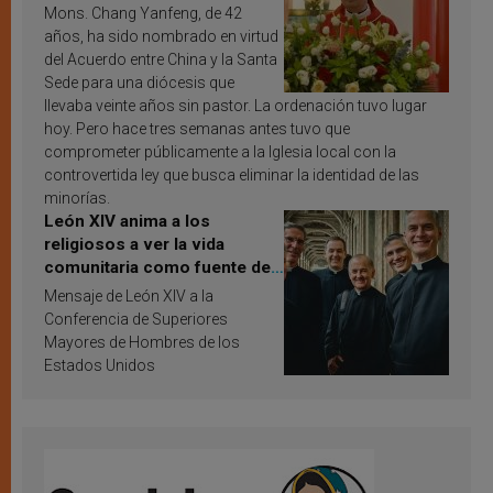
Mons. Chang Yanfeng, de 42
años, ha sido nombrado en virtud
del Acuerdo entre China y la Santa
Sede para una diócesis que
llevaba veinte años sin pastor. La ordenación tuvo lugar
hoy. Pero hace tres semanas antes tuvo que
comprometer públicamente a la Iglesia local con la
controvertida ley que busca eliminar la identidad de las
minorías.
León XIV anima a los
religiosos a ver la vida
comunitaria como fuente de
inspiración y santificación
Mensaje de León XIV a la
Conferencia de Superiores
Mayores de Hombres de los
Estados Unidos