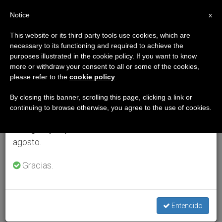
ES
Notice
×
x
Aviso importante
This website or its third party tools use cookies, which are
necessary to its functioning and required to achieve the
Del 27 de julio al 7 de agosto haremos la pausa
purposes illustrated in the cookie policy. If you want to know
anual, aprovechando que en el periodo de verano
more or withdraw your consent to all or some of the cookies,
please refer to the
cookie policy
.
se generan menos informaciones y también el
consumo de las mismas disminuye.
By closing this banner, scrolling this page, clicking a link or
continuing to browse otherwise, you agree to the use of cookies.
Retomamos el trabajo ordinario de las ediciones
en inglés y español de ZENIT el lunes 10 de
agosto.
Gracias.
Entendido