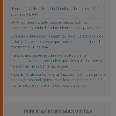
Himno oficial de la Jornada Mundial de la Juventud Seúl
2027
agosto 3, 2026
ONU se pronuncia ante caso de obispo católico
desaparecido por la dictadura nicaragüense
julio 25, 2026
Aumenta el interés por la beatificación en Estados Unidos
de los mártires de Georgia que murieron defendiendo el
matrimonio
julio 25, 2026
Franciscanos piden ayuda a Marco Rubio ante
persecución de colonos judíos que afecta a cristianos (y
no sólo) en Tierra Santa
julio 25, 2026
Sacerdotes alemanes fieles al Papa contestan a su propio
obispo (y cardenal) quien les orilla a bendecir parejas del
mismo sexo en importante diócesis
julio 25, 2026
PUBLICACIONES MÁS VISTAS