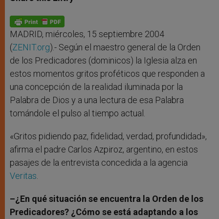
s
e
b
t
e
A
n
o
e
p
g
o
r
p
e
k
r
MADRID, miércoles, 15 septiembre 2004
(
ZENIT.org
).- Según el maestro general de la Orden
de los Predicadores (dominicos) la Iglesia alza en
estos momentos gritos proféticos que responden a
una concepción de la realidad iluminada por la
Palabra de Dios y a una lectura de esa Palabra
tomándole el pulso al tiempo actual.
«Gritos pidiendo paz, fidelidad, verdad, profundidad»,
afirma el padre Carlos Azpiroz, argentino, en estos
pasajes de la entrevista concedida a la agencia
Veritas
.
–¿En qué situación se encuentra la Orden de los
Predicadores? ¿Cómo se está adaptando a los