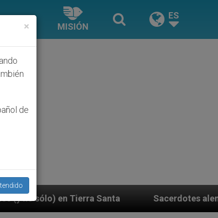
ES
×
MISIÓN
hando
ambién
pañol de
tendido
a Santa
Sacerdotes alemanes fieles al Papa con