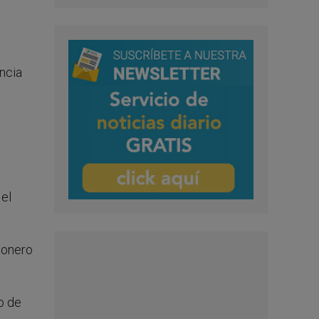
encia
 el
ionero
o de