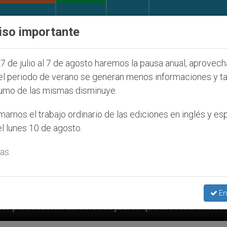
IGLESIA Y MUNDO
DOCUMENTOS
DONATIVOS
iso importante
7 de julio al 7 de agosto haremos la pausa anual, aprovec
el periodo de verano se generan menos informaciones y t
umo de las mismas disminuye.
amos el trabajo ordinario de las ediciones en inglés y es
l lunes 10 de agosto.
as.
En
os judíos que afecta a cristianos (y no sólo) en Tierr