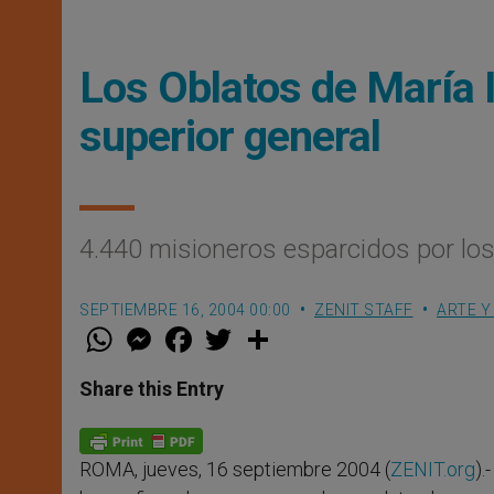
Los Oblatos de María 
superior general
4.440 misioneros esparcidos por los
SEPTIEMBRE 16, 2004 00:00
ZENIT STAFF
ARTE Y
W
M
F
T
S
h
e
a
w
h
a
s
c
i
a
t
s
e
t
r
Share this Entry
s
e
b
t
e
A
n
o
e
p
g
o
r
p
e
k
ROMA, jueves, 16 septiembre 2004 (
ZENIT.org
).
r