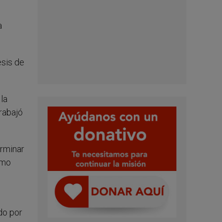
a
esis de
la
trabajó
erminar
omo
do por