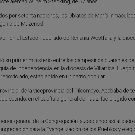
ote alemán Wilhelm Steckling, de 57 años.
os por setenta naciones, los Oblatos de María Inmaculad
ugenio de Mazenod.
 Verl en el Estado Federado de Renania-Westfalia y la dióc
ió su primer ministerio entre los campesinos guaraníes de 
quia de Independencia, en la diócesis de Villarrica. Luego 
renoviciado, establecido en un barrio popular.
rovincial de la viceprovincia del Pilcomayo. Acababa de t
ado cuando, en el Capítulo general de 1992, fue elegido c
rior general de la Congregación, sucediendo así al padre
ongregación para la Evangelización de los Pueblos y elegi