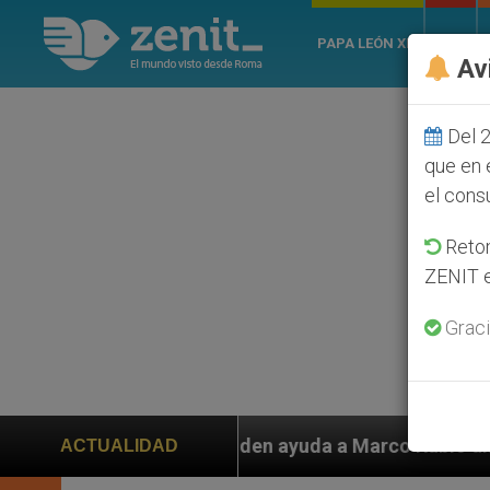
PAPA LEÓN XIV
ROMA
Av
Del 2
que en 
el cons
Retom
ZENIT e
Graci
s piden ayuda a Marco Rubio ante persecución de colon
ACTUALIDAD