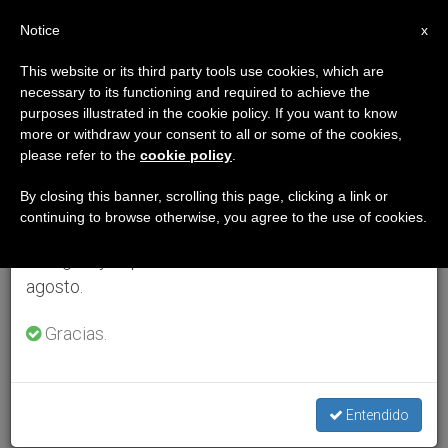
ES
Notice
×
x
Aviso importante
This website or its third party tools use cookies, which are
necessary to its functioning and required to achieve the
Del 27 de julio al 7 de agosto haremos la pausa
purposes illustrated in the cookie policy. If you want to know
anual, aprovechando que en el periodo de verano
more or withdraw your consent to all or some of the cookies,
please refer to the
cookie policy
.
se generan menos informaciones y también el
consumo de las mismas disminuye.
By closing this banner, scrolling this page, clicking a link or
continuing to browse otherwise, you agree to the use of cookies.
Retomamos el trabajo ordinario de las ediciones
en inglés y español de ZENIT el lunes 10 de
agosto.
Gracias.
Entendido