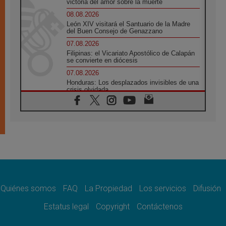
victoria del amor sobre la muerte
08.08.2026
León XIV visitará el Santuario de la Madre
del Buen Consejo de Genazzano
07.08.2026
Filipinas: el Vicariato Apostólico de Calapán
se convierte en diócesis
07.08.2026
Honduras: Los desplazados invisibles de una
crisis olvidada
07.08.2026
Bokalic: "En Argentina el Papa León señalará
el compromiso del cristiano"
07.08.2026
La matanza de niños en Gaza no cesa: 300
muertos en 300 días
07.08.2026
Tagle: La guerra desfigura el mundo, solo la
revelación de Dios lo transfigura
Quiénes somos
FAQ
La Propiedad
Los servicios
Difusión
07.08.2026
Presentada la Trienal de Arte de las
Estatus legal
Copyright
Contáctenos
Universidades Católicas: «Exercises in
Empathy»