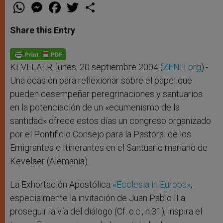
W
M
F
T
S
h
e
a
w
h
a
s
c
i
a
t
s
e
t
r
Share this Entry
s
e
b
t
e
A
n
o
e
p
g
o
r
p
e
k
r
KEVELAER, lunes, 20 septiembre 2004 (
ZENIT.org
).-
Una ocasión para reflexionar sobre el papel que
pueden desempeñar peregrinaciones y santuarios
en la potenciación de un «ecumenismo de la
santidad» ofrece estos días un congreso organizado
por el Pontificio Consejo para la Pastoral de los
Emigrantes e Itinerantes en el Santuario mariano de
Kevelaer (Alemania).
La Exhortación Apostólica
«Ecclesia in Europa»
,
especialmente la invitación de Juan Pablo II a
proseguir la vía del diálogo (Cf. o.c., n.31), inspira el