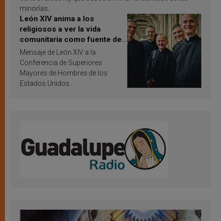
minorías.
León XIV anima a los
religiosos a ver la vida
comunitaria como fuente de
inspiración y santificación
Mensaje de León XIV a la
Conferencia de Superiores
Mayores de Hombres de los
Estados Unidos