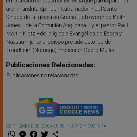
en la sesión de testimonios en la que participarán el
archimandrita Spiridon Katramadon –del Santo
Sínodo de la Iglesia en Grecia–, el reverendo Keith
Jones –de la Comunión Anglicana— y el pastor Paul
Martin Klotz –de la Iglesia Evangélica de Essen y
Nassau–, junto al obispo prelado católico de
Trondheim (Noruega), monseñor Georg Müller.
Publicaciones Relacionadas:
Publicaciones no relacionadas.
SEPTIEMBRE 20, 2004 00:00
ARTE Y CULTURA
W
M
F
T
S
h
e
a
w
h