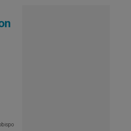
con
zobispo