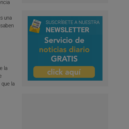
encia
os una
é saben
e la
e
 que la