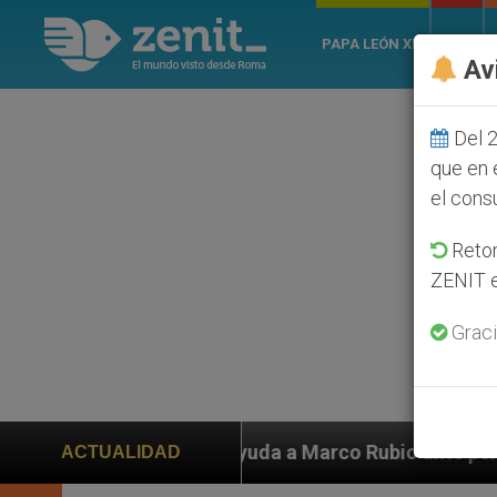
PAPA LEÓN XIV
ROMA
Av
Del 2
que en 
el cons
Retom
ZENIT e
Graci
 ayuda a Marco Rubio ante persecución de colonos judí
ACTUALIDAD