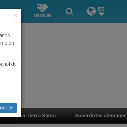
ES
×
MISIÓN
hando
ambién
pañol de
tendido
Sacerdotes alemanes fieles al Papa contestan 