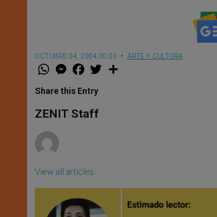
OCTUBRE 04, 2004 00:00
ARTE Y CULTURA
W
M
F
T
S
h
e
a
w
h
a
s
c
i
a
t
s
e
t
r
Share this Entry
s
e
b
t
e
A
n
o
e
p
g
o
r
ZENIT Staff
p
e
k
r
View all articles