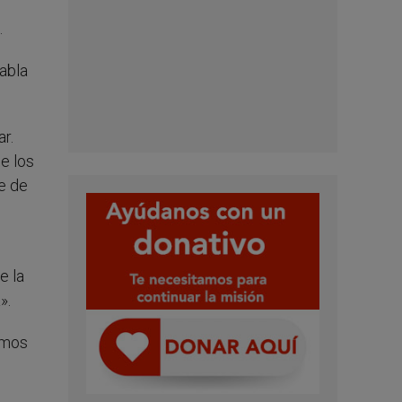
.
abla
r.
e los
e de
e la
».
smos