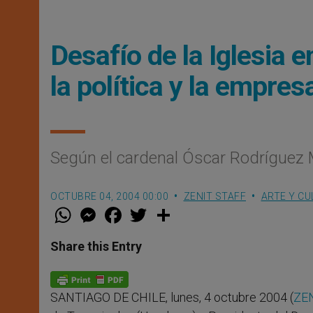
Desafío de la Iglesia 
la política y la empres
Según el cardenal Óscar Rodríguez 
OCTUBRE 04, 2004 00:00
ZENIT STAFF
ARTE Y CU
W
M
F
T
S
h
e
a
w
h
a
s
c
i
a
t
s
e
t
r
Share this Entry
s
e
b
t
e
A
n
o
e
p
g
o
r
p
e
k
SANTIAGO DE CHILE, lunes, 4 octubre 2004 (
ZEN
r