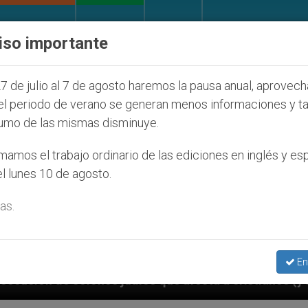
IGLESIA Y MUNDO
DOCUMENTOS
DONATIVOS
iso importante
7 de julio al 7 de agosto haremos la pausa anual, aprovec
el periodo de verano se generan menos informaciones y t
umo de las mismas disminuye.
amos el trabajo ordinario de las ediciones en inglés y es
l lunes 10 de agosto.
as.
En
os que afecta a cristianos (y no sólo) en Tierra Santa