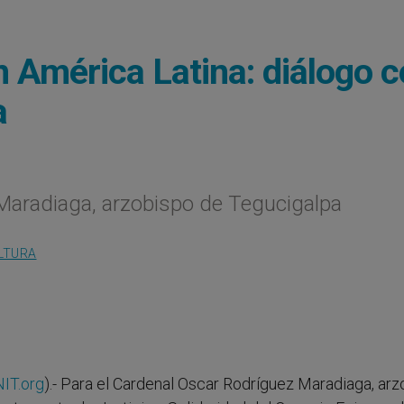
en América Latina: diálogo 
a
Maradiaga, arzobispo de Tegucigalpa
LTURA
IT.org
).- Para el Cardenal Oscar Rodríguez Maradiaga, ar