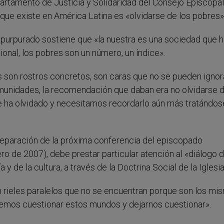
rtamento de Justicia y Solidaridad del Consejo Episcopal
ue existe en América Latina es «olvidarse de los pobres»
 purpurado sostiene que «la nuestra es una sociedad que h
ional, los pobres son un número, un índice».
es son rostros concretos, son caras que no se pueden ignora
munidades, la recomendación que daban era no olvidarse d
 se ha olvidado y necesitamos recordarlo aún más tratándos
preparación de la próxima conferencia del episcopado
o de 2007), debe prestar particular atención al «diálogo d
 y de la cultura, a través de la Doctrina Social de la Iglesia
 rieles paralelos que no se encuentran porque son los mi
Debemos cuestionar estos mundos y dejarnos cuestionar».