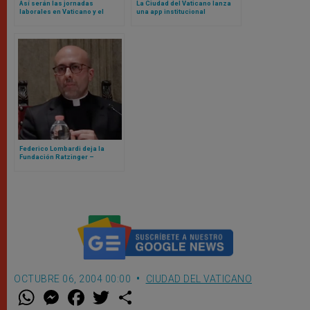
Así serán las jornadas
La Ciudad del Vaticano lanza
laborales en Vaticano y el
una app institucional
blindaje contra nepotismo
según nuevos Reglamentos de
León XIV
Federico Lombardi deja la
Fundación Ratzinger –
Benedicto XVI, llega Roberto
Regoli
OCTUBRE 06, 2004 00:00
CIUDAD DEL VATICANO
W
M
F
T
S
h
e
a
w
h