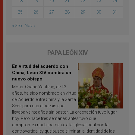
18
19
20
21
22
23
24
25
26
27
28
29
30
31
« Sep
Nov »
PAPA LEÓN XIV
En virtud del acuerdo con
China, León XIV nombra un
nuevo obispo
Mons. Chang Yanfeng, de 42
años, ha sido nombrado en virtud
del Acuerdo entre China y la Santa
Sede para una diócesis que
llevaba veinte años sin pastor. La ordenación tuvo lugar
hoy. Pero hace tres semanas antes tuvo que
comprometer públicamente a la Iglesia local con la
controvertida ley que busca eliminar la identidad de las