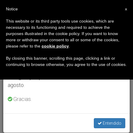
ES
Notice
×
x
Aviso importante
This website or its third party tools use cookies, which are
necessary to its functioning and required to achieve the
Del 27 de julio al 7 de agosto haremos la pausa
purposes illustrated in the cookie policy. If you want to know
anual, aprovechando que en el periodo de verano
more or withdraw your consent to all or some of the cookies,
please refer to the
cookie policy
.
se generan menos informaciones y también el
consumo de las mismas disminuye.
By closing this banner, scrolling this page, clicking a link or
continuing to browse otherwise, you agree to the use of cookies.
Retomamos el trabajo ordinario de las ediciones
en inglés y español de ZENIT el lunes 10 de
agosto.
Gracias.
Entendido