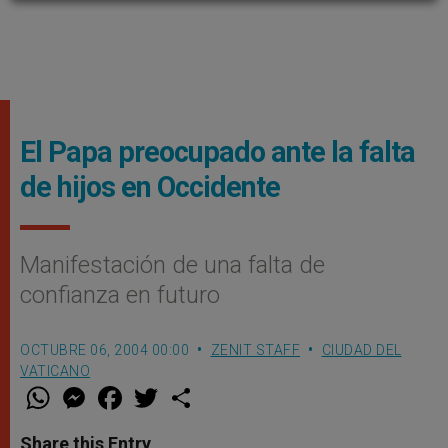
El Papa preocupado ante la falta
de hijos en Occidente
Manifestación de una falta de
confianza en futuro
OCTUBRE 06, 2004 00:00
ZENIT STAFF
CIUDAD DEL
VATICANO
W
M
F
T
S
h
e
a
w
h
a
s
c
i
a
t
s
e
t
r
Share this Entry