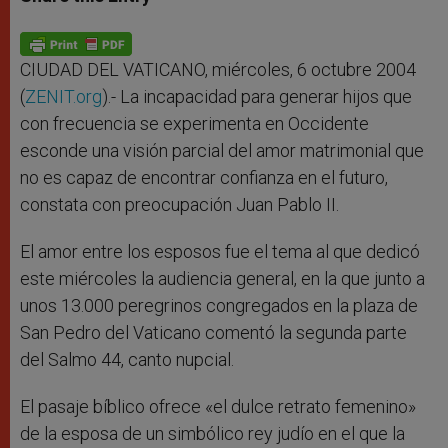
s
e
b
t
e
A
n
o
e
p
g
o
r
p
e
k
r
CIUDAD DEL VATICANO, miércoles, 6 octubre 2004
(
ZENIT.org
).- La incapacidad para generar hijos que
con frecuencia se experimenta en Occidente
esconde una visión parcial del amor matrimonial que
no es capaz de encontrar confianza en el futuro,
constata con preocupación Juan Pablo II.
El amor entre los esposos fue el tema al que dedicó
este miércoles la audiencia general, en la que junto a
unos 13.000 peregrinos congregados en la plaza de
San Pedro del Vaticano comentó la segunda parte
del Salmo 44, canto nupcial.
El pasaje bíblico ofrece «el dulce retrato femenino»
de la esposa de un simbólico rey judío en el que la