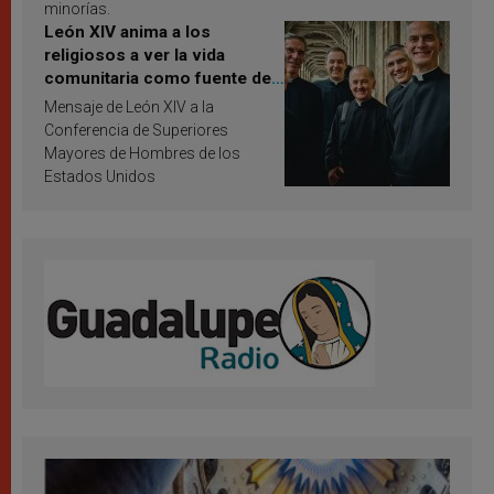
minorías.
León XIV anima a los
religiosos a ver la vida
comunitaria como fuente de
inspiración y santificación
Mensaje de León XIV a la
Conferencia de Superiores
Mayores de Hombres de los
Estados Unidos