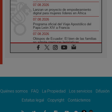
07.08.2026
Lanzan un proyecto de empoderamiento
digital para mujeres líderes en África
07.08.2026
Programa oficial del Viaje Apostólico del
Papa León XIV a Francia
07.08.2026
Obispos de Ecuador: El bien de las familias
no admite premuras legislativas
06.08.2026
Cardenal Parolin: La paz comienza con la
empatía al dolor del otro
06.08.2026
Fray Marco Vianelli: Aprender el Evangelio
de la Paz en la Escuela de San Francisco
06.08.2026
La visita del Papa León XIV a Asís en un
minuto
Quiénes somos
FAQ
La Propiedad
Los servicios
Difusión
06.08.2026
El agradecimiento de los jóvenes al Papa:
Estatus legal
Copyright
Contáctenos
«Hoy nos sentimos Iglesia»
06.08.2026
Líbano: Reanudan los coloquios en Roma en