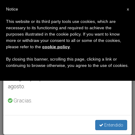
ES
Notice
×
x
Aviso importante
This website or its third party tools use cookies, which are
necessary to its functioning and required to achieve the
Del 27 de julio al 7 de agosto haremos la pausa
purposes illustrated in the cookie policy. If you want to know
anual, aprovechando que en el periodo de verano
more or withdraw your consent to all or some of the cookies,
please refer to the
cookie policy
.
se generan menos informaciones y también el
consumo de las mismas disminuye.
By closing this banner, scrolling this page, clicking a link or
continuing to browse otherwise, you agree to the use of cookies.
Retomamos el trabajo ordinario de las ediciones
en inglés y español de ZENIT el lunes 10 de
agosto.
Gracias.
Entendido