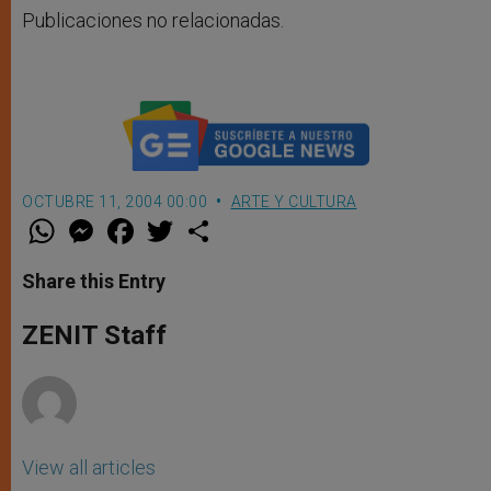
Publicaciones no relacionadas.
OCTUBRE 11, 2004 00:00
ARTE Y CULTURA
W
M
F
T
S
h
e
a
w
h
a
s
c
i
a
t
s
e
t
r
Share this Entry
s
e
b
t
e
A
n
o
e
p
g
o
r
ZENIT Staff
p
e
k
r
View all articles