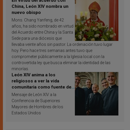
En virtud del acuerdo con
China, León XIV nombra un
nuevo obispo
Mons. Chang Yanfeng, de 42
años, ha sido nombrado en virtud
del Acuerdo entre China y la Santa
Sede para una diócesis que
llevaba veinte años sin pastor. La ordenación tuvo lugar
hoy. Pero hace tres semanas antes tuvo que
comprometer públicamente a la Iglesia local con la
controvertida ley que busca eliminar la identidad de las
minorías.
León XIV anima a los
religiosos a ver la vida
comunitaria como fuente de
inspiración y santificación
Mensaje de León XIV a la
Conferencia de Superiores
Mayores de Hombres de los
Estados Unidos