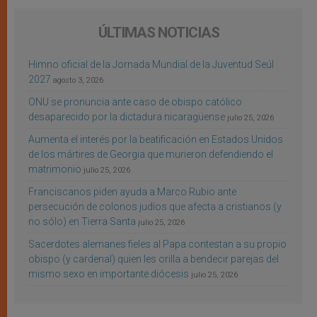
ÚLTIMAS NOTICIAS
Himno oficial de la Jornada Mundial de la Juventud Seúl
2027
agosto 3, 2026
ONU se pronuncia ante caso de obispo católico
desaparecido por la dictadura nicaragüense
julio 25, 2026
Aumenta el interés por la beatificación en Estados Unidos
de los mártires de Georgia que murieron defendiendo el
matrimonio
julio 25, 2026
Franciscanos piden ayuda a Marco Rubio ante
persecución de colonos judíos que afecta a cristianos (y
no sólo) en Tierra Santa
julio 25, 2026
Sacerdotes alemanes fieles al Papa contestan a su propio
obispo (y cardenal) quien les orilla a bendecir parejas del
mismo sexo en importante diócesis
julio 25, 2026