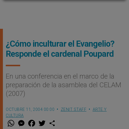
¿Cómo inculturar el Evangelio?
Responde el cardenal Poupard
En una conferencia en el marco de la
preparación de la asamblea del CELAM
(2007)
OCTUBRE 11, 2004 00:00
ZENIT STAFF
ARTE Y
CULTURA
W
M
F
T
S
h
e
a
w
h