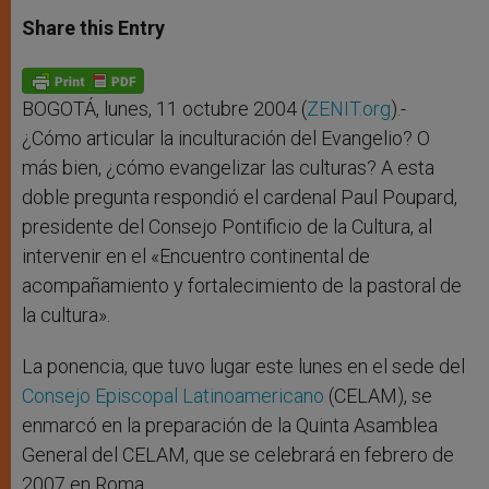
a
s
c
i
a
t
s
e
t
r
Share this Entry
s
e
b
t
e
A
n
o
e
p
g
o
r
p
e
k
r
BOGOTÁ, lunes, 11 octubre 2004 (
ZENIT.org
).-
¿Cómo articular la inculturación del Evangelio? O
más bien, ¿cómo evangelizar las culturas? A esta
doble pregunta respondió el cardenal Paul Poupard,
presidente del Consejo Pontificio de la Cultura, al
intervenir en el «Encuentro continental de
acompañamiento y fortalecimiento de la pastoral de
la cultura».
La ponencia, que tuvo lugar este lunes en el sede del
Consejo Episcopal Latinoamericano
(CELAM), se
enmarcó en la preparación de la Quinta Asamblea
General del CELAM, que se celebrará en febrero de
2007 en Roma.