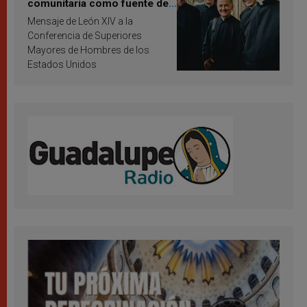
comunitaria como fuente de
inspiración y santificación
Mensaje de León XIV a la
Conferencia de Superiores
Mayores de Hombres de los
Estados Unidos