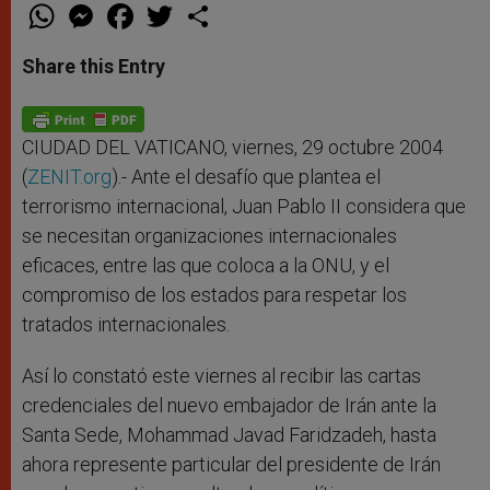
W
M
F
T
S
h
e
a
w
h
a
s
c
i
a
t
s
e
t
r
Share this Entry
s
e
b
t
e
A
n
o
e
p
g
o
r
p
e
k
r
CIUDAD DEL VATICANO, viernes, 29 octubre 2004
(
ZENIT.org
).- Ante el desafío que plantea el
terrorismo internacional, Juan Pablo II considera que
se necesitan organizaciones internacionales
eficaces, entre las que coloca a la ONU, y el
compromiso de los estados para respetar los
tratados internacionales.
Así lo constató este viernes al recibir las cartas
credenciales del nuevo embajador de Irán ante la
Santa Sede, Mohammad Javad Faridzadeh, hasta
ahora represente particular del presidente de Irán