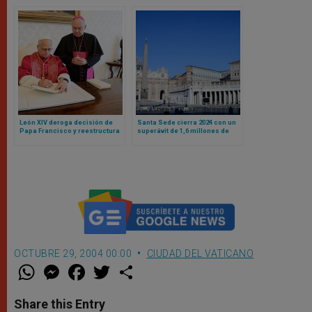
en un lugar
sorprender
León XIV deroga decisión de
Santa Sede cierra 2024 con un
Papa Francisco y reestructura
superávit de 1,6 millones de
finanzas vaticanas bajo un
euros
principio: responsabilidad
compartida
OCTUBRE 29, 2004 00:00
CIUDAD DEL VATICANO
W
M
F
T
S
h
e
a
w
h
a
s
c
i
a
t
s
e
t
r
Share this Entry
s
e
b
t
e