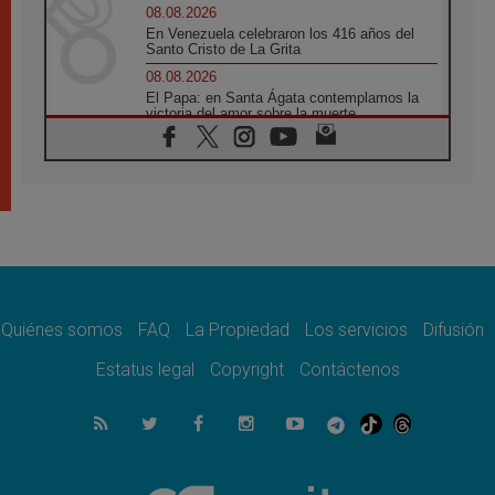
08.08.2026
En Venezuela celebraron los 416 años del
Santo Cristo de La Grita
08.08.2026
El Papa: en Santa Ágata contemplamos la
victoria del amor sobre la muerte
08.08.2026
León XIV visitará el Santuario de la Madre
del Buen Consejo de Genazzano
07.08.2026
Filipinas: el Vicariato Apostólico de Calapán
se convierte en diócesis
07.08.2026
Honduras: Los desplazados invisibles de una
crisis olvidada
Quiénes somos
FAQ
La Propiedad
Los servicios
Difusión
07.08.2026
Bokalic: "En Argentina el Papa León señalará
Estatus legal
Copyright
Contáctenos
el compromiso del cristiano"
07.08.2026
La matanza de niños en Gaza no cesa: 300
muertos en 300 días
07.08.2026
Tagle: La guerra desfigura el mundo, solo la