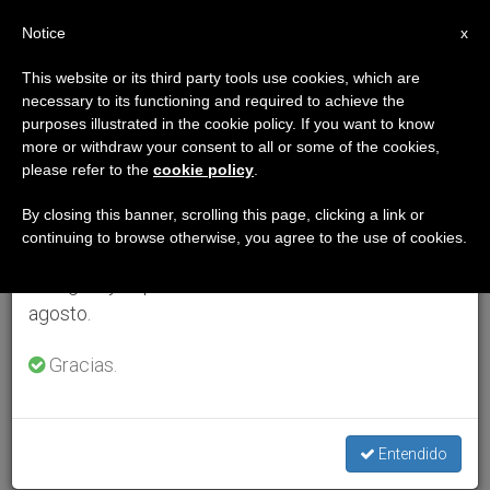
ES
Notice
×
x
Aviso importante
This website or its third party tools use cookies, which are
necessary to its functioning and required to achieve the
Del 27 de julio al 7 de agosto haremos la pausa
purposes illustrated in the cookie policy. If you want to know
anual, aprovechando que en el periodo de verano
more or withdraw your consent to all or some of the cookies,
please refer to the
cookie policy
.
se generan menos informaciones y también el
consumo de las mismas disminuye.
By closing this banner, scrolling this page, clicking a link or
continuing to browse otherwise, you agree to the use of cookies.
Retomamos el trabajo ordinario de las ediciones
en inglés y español de ZENIT el lunes 10 de
agosto.
Gracias.
Entendido