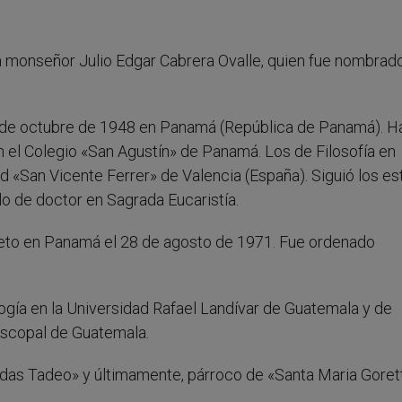
 a monseñor Julio Edgar Cabrera Ovalle, quien fue nombrad
3 de octubre de 1948 en Panamá (República de Panamá). H
n el Colegio «San Agustín» de Panamá. Los de Filosofía en
ad «San Vicente Ferrer» de Valencia (España). Siguió los es
ulo de doctor en Sagrada Eucaristía.
eto en Panamá el 28 de agosto de 1971. Fue ordenado
ía en la Universidad Rafael Landívar de Guatemala y de
iscopal de Guatemala.
Judas Tadeo» y últimamente, párroco de «Santa Maria Gorett