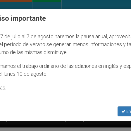
IGLESIA Y MUNDO
DOCUMENTOS
DONATIVOS
iso importante
7 de julio al 7 de agosto haremos la pausa anual, aprovec
el periodo de verano se generan menos informaciones y t
umo de las mismas disminuye.
amos el trabajo ordinario de las ediciones en inglés y es
l lunes 10 de agosto.
as.
En
s judíos que afecta a cristianos (y no sólo) en Tierr