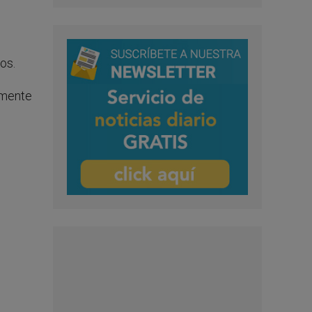
os.
lmente