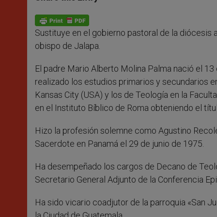
s
e
b
t
e
A
n
o
e
p
g
o
r
p
e
k
Sustituye en el gobierno pastoral de la diócesis
r
obispo de Jalapa.
El padre Mario Alberto Molina Palma nació el 1
realizado los estudios primarios y secundarios e
Kansas City (USA) y los de Teología en la Facult
en el Instituto Bíblico de Roma obteniendo el tít
Hizo la profesión solemne como Agustino Recol
Sacerdote en Panamá el 29 de junio de 1975.
Ha desempeñado los cargos de Decano de Teolog
Secretario General Adjunto de la Conferencia Ep
Ha sido vicario coadjutor de la parroquia «San 
la Ciudad de Guatemala.