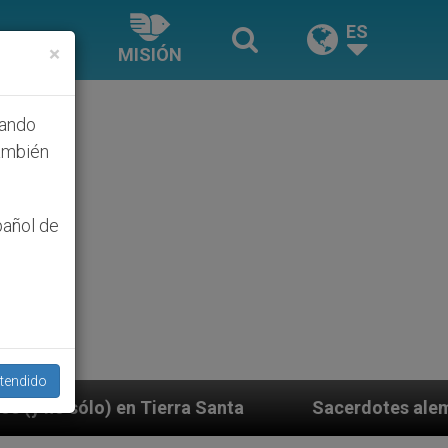
ES
×
MISIÓN
hando
ambién
pañol de
tendido
a Santa
Sacerdotes alemanes fieles al Papa con