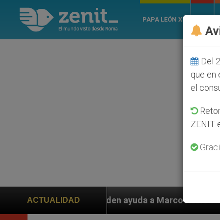
PAPA LEÓN XIV
ROMA
Av
Del 2
que en 
el cons
Retom
ZENIT e
Graci
 piden ayuda a Marco Rubio ante persecución de colono
ACTUALIDAD