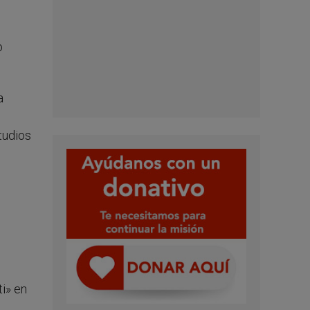
o
a
tudios
i» en