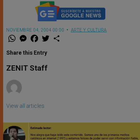
NOVIEMBRE 04, 2004 00:00
ARTE Y CULTURA
W
M
F
T
S
h
e
a
w
h
a
s
c
i
a
t
s
e
t
r
Share this Entry
s
e
b
t
e
A
n
o
e
p
g
o
r
ZENIT Staff
p
e
k
r
View all articles