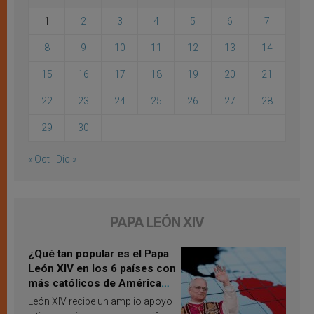
1
2
3
4
5
6
7
8
9
10
11
12
13
14
15
16
17
18
19
20
21
22
23
24
25
26
27
28
29
30
« Oct
Dic »
PAPA LEÓN XIV
¿Qué tan popular es el Papa
León XIV en los 6 países con
más católicos de América
Latina en 2026? Publican
León XIV recibe un amplio apoyo
resultados de investigación