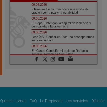
09.08.2026
Iglesia en Ceuta convoca a una vigilia de
oración por la paz y la estabilidad
09.08.2026
El Papa: Detengan la espiral de violencia y
den cabida a la diplomacia
09.08.2026
León XIV: Confiar en Dios, no desesperarnos
en la oscuridad
08.08.2026
En Castel Gandolfo, el tapiz de Raffaello
sobre el sermón de San Pablo
08.08.2026
En Colombia, «la paz no se compra con una
firma»
08.08.2026
En Venezuela celebraron los 416 años del
Santo Cristo de La Grita
08.08.2026
El Papa: en Santa Ágata contemplamos la
victoria del amor sobre la muerte
Quiénes somos
FAQ
La Propiedad
Los servicios
Difusión
08.08.2026
León XIV visitará el Santuario de la Madre