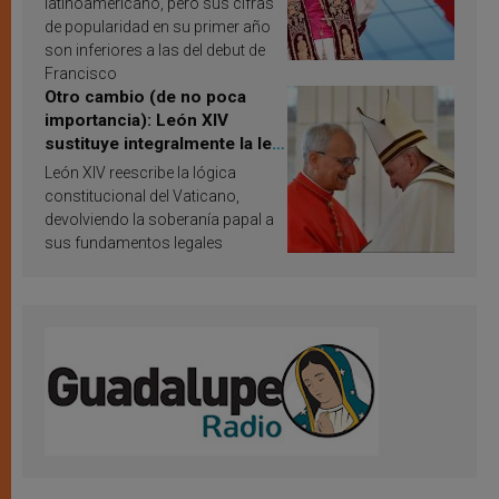
latinoamericano, pero sus cifras
de popularidad en su primer año
son inferiores a las del debut de
Francisco
Otro cambio (de no poca
importancia): León XIV
sustituye integralmente la ley
vaticana de Papa Francisco
León XIV reescribe la lógica
constitucional del Vaticano,
devolviendo la soberanía papal a
sus fundamentos legales