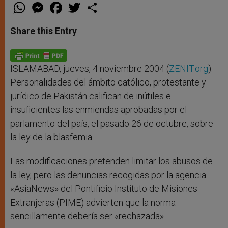
W
M
F
T
S
h
e
a
w
h
a
s
c
i
a
t
s
e
t
r
Share this Entry
s
e
b
t
e
A
n
o
e
p
g
o
r
p
e
k
r
ISLAMABAD, jueves, 4 noviembre 2004 (
ZENIT.org
).-
Personalidades del ámbito católico, protestante y
jurídico de Pakistán califican de inútiles e
insuficientes las enmiendas aprobadas por el
parlamento del país, el pasado 26 de octubre, sobre
la ley de la blasfemia.
Las modificaciones pretenden limitar los abusos de
la ley, pero las denuncias recogidas por la agencia
«AsiaNews» del Pontificio Instituto de Misiones
Extranjeras (PIME) advierten que la norma
sencillamente debería ser «rechazada».