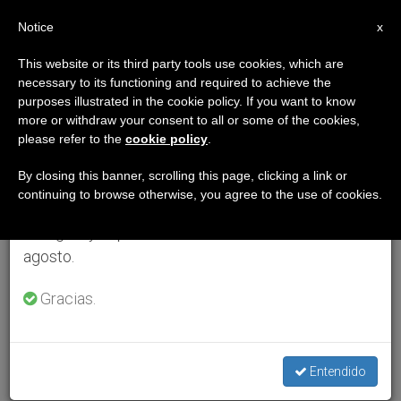
ES
Notice
×
x
Aviso importante
This website or its third party tools use cookies, which are
necessary to its functioning and required to achieve the
Del 27 de julio al 7 de agosto haremos la pausa
purposes illustrated in the cookie policy. If you want to know
anual, aprovechando que en el periodo de verano
more or withdraw your consent to all or some of the cookies,
please refer to the
cookie policy
.
se generan menos informaciones y también el
consumo de las mismas disminuye.
By closing this banner, scrolling this page, clicking a link or
continuing to browse otherwise, you agree to the use of cookies.
Retomamos el trabajo ordinario de las ediciones
en inglés y español de ZENIT el lunes 10 de
agosto.
Gracias.
Entendido