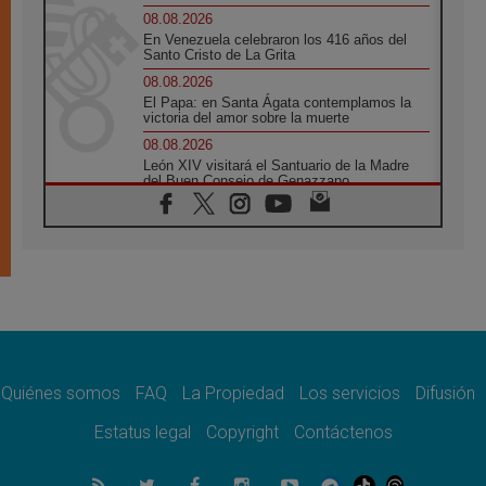
08.08.2026
En Venezuela celebraron los 416 años del
Santo Cristo de La Grita
08.08.2026
El Papa: en Santa Ágata contemplamos la
victoria del amor sobre la muerte
08.08.2026
León XIV visitará el Santuario de la Madre
del Buen Consejo de Genazzano
07.08.2026
Filipinas: el Vicariato Apostólico de Calapán
se convierte en diócesis
07.08.2026
Honduras: Los desplazados invisibles de una
crisis olvidada
07.08.2026
Bokalic: "En Argentina el Papa León señalará
el compromiso del cristiano"
Quiénes somos
FAQ
La Propiedad
Los servicios
Difusión
07.08.2026
La matanza de niños en Gaza no cesa: 300
Estatus legal
Copyright
Contáctenos
muertos en 300 días
07.08.2026
Tagle: La guerra desfigura el mundo, solo la