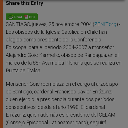
t
s
e
t
r
Share this Entry
s
e
b
t
e
A
n
o
e
p
g
o
r
p
e
k
r
SANTIAGO, jueves, 25 noviembre 2004 (
ZENIT.org
).-
Los obispos de la Iglesia Católica en Chile han
elegido como presidente de la Conferencia
Episcopal para el período 2004-2007 a monseñor
Alejandro Goic Karmelic, obispo de Rancagua, en el
marco de la 88ª Asamblea Plenaria que se realiza en
Punta de Tralca.
Monseñor Goic reemplaza en el cargo al arzobispo
de Santiago, cardenal Francisco Javier Errázuriz,
quien ejerció la presidencia durante dos períodos
consecutivos, desde el año 1998. El cardenal
Errázuriz, quien además es presidente del CELAM
(Consejo Episcopal Latinoamericano), seguirá