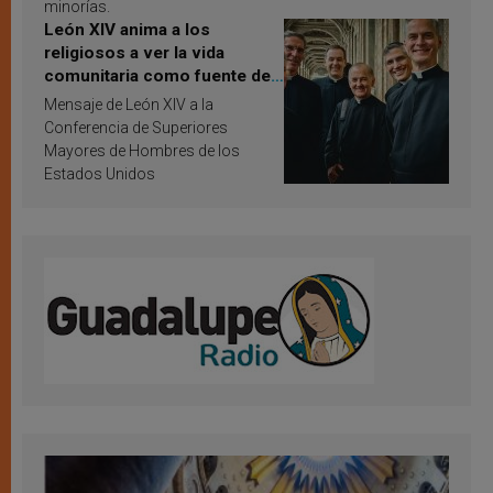
minorías.
León XIV anima a los
religiosos a ver la vida
comunitaria como fuente de
inspiración y santificación
Mensaje de León XIV a la
Conferencia de Superiores
Mayores de Hombres de los
Estados Unidos