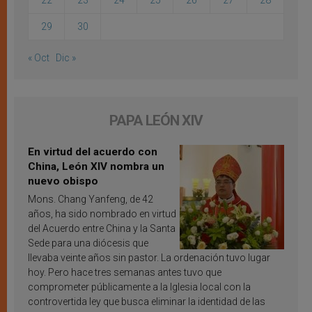
22
23
24
25
26
27
28
29
30
« Oct
Dic »
PAPA LEÓN XIV
En virtud del acuerdo con
China, León XIV nombra un
nuevo obispo
Mons. Chang Yanfeng, de 42
años, ha sido nombrado en virtud
del Acuerdo entre China y la Santa
Sede para una diócesis que
llevaba veinte años sin pastor. La ordenación tuvo lugar
hoy. Pero hace tres semanas antes tuvo que
comprometer públicamente a la Iglesia local con la
controvertida ley que busca eliminar la identidad de las