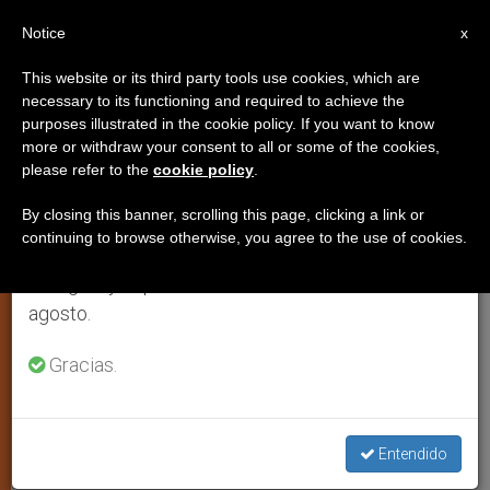
ES
Notice
×
x
Aviso importante
This website or its third party tools use cookies, which are
necessary to its functioning and required to achieve the
Del 27 de julio al 7 de agosto haremos la pausa
purposes illustrated in the cookie policy. If you want to know
El obispo de Rancagua, nuevo
anual, aprovechando que en el periodo de verano
more or withdraw your consent to all or some of the cookies,
please refer to the
cookie policy
.
se generan menos informaciones y también el
presidente de la Conferencia
consumo de las mismas disminuye.
Episcopal de Chile
By closing this banner, scrolling this page, clicking a link or
continuing to browse otherwise, you agree to the use of cookies.
Retomamos el trabajo ordinario de las ediciones
en inglés y español de ZENIT el lunes 10 de
Monseñor Alejandro Goic Karmelic
agosto.
sustituye al cardenal Errázuriz
Gracias.
NOVIEMBRE 25, 2004 00:00
ZENIT STAFF
ARTE Y
CULTURA
W
M
F
T
S
Entendido
h
e
a
w
h
a
s
c
i
a