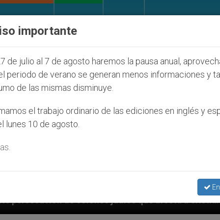
IGLESIA Y MUNDO
DOCUMENTOS
DONATIVOS
iso importante
7 de julio al 7 de agosto haremos la pausa anual, aprovec
el periodo de verano se generan menos informaciones y t
umo de las mismas disminuye.
amos el trabajo ordinario de las ediciones en inglés y es
l lunes 10 de agosto.
as.
En
nos judíos que afecta a cristianos (y no sólo) en Tier