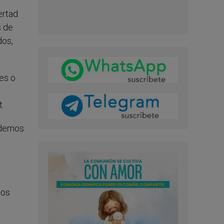
ertad
s de
dos,
es o
t.
podemos
dos