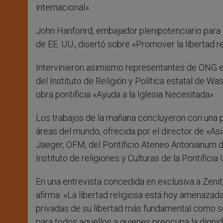
internacional».
John Hanfonrd, embajador plenipotenciario para 
de EE. UU., disertó sobre «Promover la libertad r
Intervinieron asimismo representantes de ONG en 
del Instituto de Religión y Política estatal de Was
obra pontificia «Ayuda a la Iglesia Necesitada».
Los trabajos de la mañana concluyeron con una pa
áreas del mundo, ofrecida por el director de «As
Jaeger, OFM, del Pontificio Ateneo Antonianum d
Instituto de religiones y Culturas de la Pontifici
En una entrevista concedida en exclusiva a Zenit,
afirma: «La libertad religiosa está hoy amenaza
privadas de su libertad más fundamental como se
para todos aquellos a quienes preocupa la digni