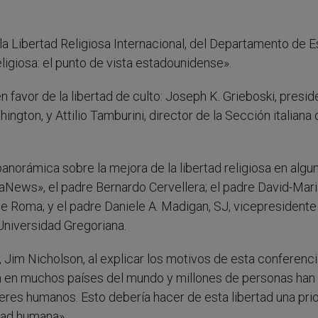
la Libertad Religiosa Internacional, del Departamento de 
eligiosa: el punto de vista estadounidense».
favor de la libertad de culto: Joseph K. Grieboski, presid
hington, y Attilio Tamburini, director de la Sección italiana 
norámica sobre la mejora de la libertad religiosa en algu
iaNews», el padre Bernardo Cervellera; el padre David-Mar
e Roma; y el padre Daniele A. Madigan, SJ, vicepresidente
a Universidad Gregoriana.
 Jim Nicholson, al explicar los motivos de esta conferenci
da en muchos países del mundo y millones de personas han
res humanos. Esto debería hacer de esta libertad una pri
dad humana».