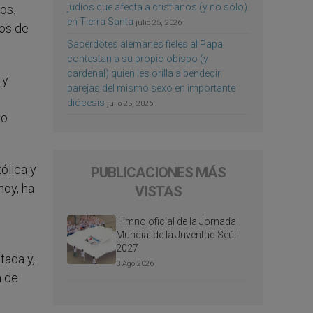
judíos que afecta a cristianos (y no sólo)
os.
en Tierra Santa
julio 25, 2026
nos de
Sacerdotes alemanes fieles al Papa
contestan a su propio obispo (y
cardenal) quien les orilla a bendecir
 y
parejas del mismo sexo en importante
diócesis
julio 25, 2026
no
tólica y
PUBLICACIONES MÁS
hoy, ha
VISTAS
Himno oficial de la Jornada
Mundial de la Juventud Seúl
2027
tada y,
3 Ago 2026
a de