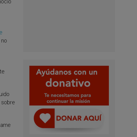
noció
de
 no
te
uido
e sobre
 Dame