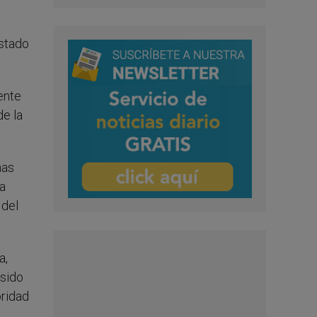
Estado
ente
de la
nas
ia
 del
a,
 sido
oridad