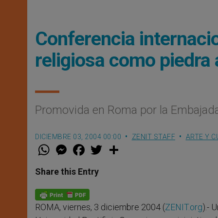
Conferencia internacio
religiosa como piedra 
Promovida en Roma por la Embajada
DICIEMBRE 03, 2004 00:00
ZENIT STAFF
ARTE Y C
W
M
F
T
S
h
e
a
w
h
a
s
c
i
a
t
s
e
t
r
Share this Entry
s
e
b
t
e
A
n
o
e
p
g
o
r
p
e
k
ROMA, viernes, 3 diciembre 2004 (
ZENIT.org
).- 
r