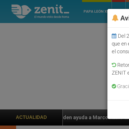
PAPA LEÓN XIV
ROMA
Av
Del 2
que en 
el cons
Retom
ZENIT e
Graci
os piden ayuda a Marco Rubio ante persecución de colo
ACTUALIDAD