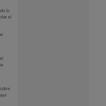
do lo
liar el
ue
el
ia
 sobre
haya