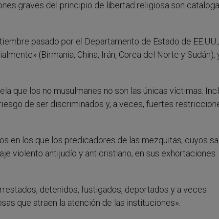
ones graves del principio de libertad religiosa son catalog
eptiembre pasado por el Departamento de Estado de EE.UU.,
almente» (Birmania, China, Irán, Corea del Norte y Sudán), 
evela que los no musulmanes no son las únicas víctimas. Inc
esgo de ser discriminados y, a veces, fuertes restriccion
s en los que los predicadores de las mezquitas, cuyos sa
e violento antijudío y anticristiano, en sus exhortaciones
rrestados, detenidos, fustigados, deportados y a veces
osas que atraen la atención de las instituciones».