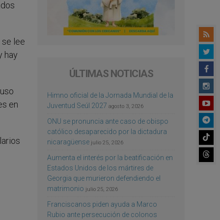
ados
 se lee
y hay
ÚLTIMAS NOTICIAS
luso
Himno oficial de la Jornada Mundial de la
es en
Juventud Seúl 2027
agosto 3, 2026
ONU se pronuncia ante caso de obispo
católico desaparecido por la dictadura
larios
nicaragüense
julio 25, 2026
Aumenta el interés por la beatificación en
Estados Unidos de los mártires de
Georgia que murieron defendiendo el
matrimonio
julio 25, 2026
Franciscanos piden ayuda a Marco
Rubio ante persecución de colonos