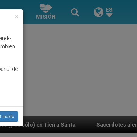
ES
×
MISIÓN
hando
ambién
pañol de
tendido
ra Santa
Sacerdotes alemanes fieles al Papa co