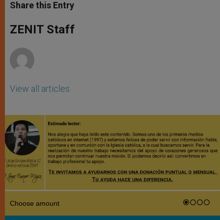
t
s
e
t
r
Share this Entry
s
e
b
t
e
A
n
o
e
p
g
o
r
ZENIT Staff
p
e
k
r
View all articles