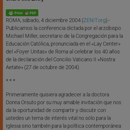
s
e
b
t
e
A
n
o
e
p
g
o
r
p
e
k
r
ROMA, sábado, 4 diciembre 2004 (
ZENIT.org
).-
Publicamos la conferencia dictada por el arzobispo
Michael Miller, secretario de la Congregación para la
Educación Católica, pronunciada en el «Lay Center»
del «Foyer Unitas» de Roma al celebrar los 40 años
de la declaración del Concilio Vaticano II «Nostra
Aetate» (27 de octubre de 2004).
* * *
Primeramente quisiera agradecer a la doctora
Donna Orsuto por su muy amable invitación que nos
da la oportunidad de compartir y discutir con
ustedes un tema de interés vital no sólo para la
Iglesia sino también para la política contemporánea: