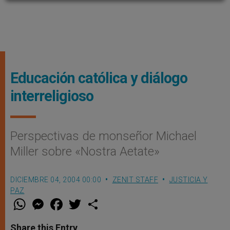
Educación católica y diálogo
interreligioso
Perspectivas de monseñor Michael
Miller sobre «Nostra Aetate»
DICIEMBRE 04, 2004 00:00
ZENIT STAFF
JUSTICIA Y
PAZ
W
M
F
T
S
h
e
a
w
h
a
s
c
i
a
t
s
e
t
r
Share this Entry