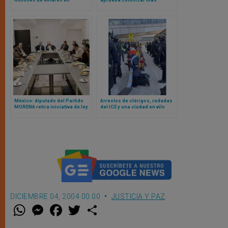
promoción de contenido sexual
territorio palestino; obispos de
explícito, según investigación
Tierra Santa se oponen
México: diputado del Partido
Arrestos de clérigos, redadas
MORENA retira iniciativa de ley
del ICE y una ciudad en vilo
que coartaba libertad de
mientras las iglesias de
expresión del clero
Minnesota se enfrentan a la
represión migratoria
estadounidense
DICIEMBRE 04, 2004 00:00
JUSTICIA Y PAZ
W
M
F
T
S
h
e
a
w
h
a
s
c
i
a