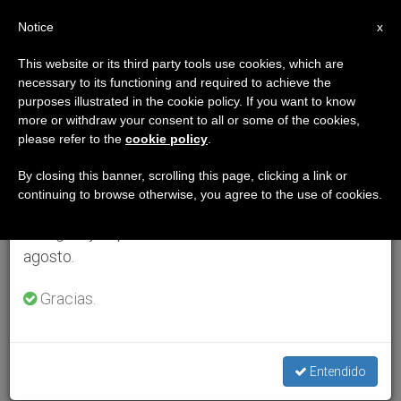
ES
Notice
×
x
Aviso importante
This website or its third party tools use cookies, which are
necessary to its functioning and required to achieve the
Del 27 de julio al 7 de agosto haremos la pausa
purposes illustrated in the cookie policy. If you want to know
anual, aprovechando que en el periodo de verano
more or withdraw your consent to all or some of the cookies,
please refer to the
cookie policy
.
se generan menos informaciones y también el
consumo de las mismas disminuye.
By closing this banner, scrolling this page, clicking a link or
continuing to browse otherwise, you agree to the use of cookies.
Retomamos el trabajo ordinario de las ediciones
en inglés y español de ZENIT el lunes 10 de
agosto.
Gracias.
Entendido