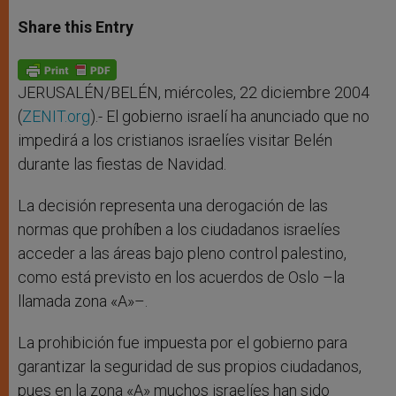
a
s
c
i
a
t
s
e
t
r
Share this Entry
s
e
b
t
e
A
n
o
e
p
g
o
r
p
e
k
r
JERUSALÉN/BELÉN, miércoles, 22 diciembre 2004
(
ZENIT.org
).- El gobierno israelí ha anunciado que no
impedirá a los cristianos israelíes visitar Belén
durante las fiestas de Navidad.
La decisión representa una derogación de las
normas que prohíben a los ciudadanos israelíes
acceder a las áreas bajo pleno control palestino,
como está previsto en los acuerdos de Oslo –la
llamada zona «A»–.
La prohibición fue impuesta por el gobierno para
garantizar la seguridad de sus propios ciudadanos,
pues en la zona «A» muchos israelíes han sido