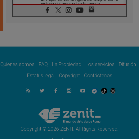
victoria del amor sobre la muerte
08.08.2026
León XIV visitará el Santuario de la Madre
del Buen Consejo de Genazzano
07.08.2026
Filipinas: el Vicariato Apostólico de Calapán
se convierte en diócesis
07.08.2026
Honduras: Los desplazados invisibles de una
crisis olvidada
Quiénes somos
FAQ
La Propiedad
Los servicios
Difusión
07.08.2026
Bokalic: "En Argentina el Papa León señalará
Estatus legal
Copyright
Contáctenos
el compromiso del cristiano"
07.08.2026
La matanza de niños en Gaza no cesa: 300
muertos en 300 días
07.08.2026
Tagle: La guerra desfigura el mundo, solo la
revelación de Dios lo transfigura
Copyright © 2026 ZENIT. All Rights Reserved.