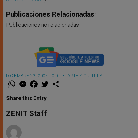
Publicaciones Relacionadas:
Publicaciones no relacionadas.
DICIEMBRE 22, 2004 00:00
ARTE Y CULTURA
W
M
F
T
S
h
e
a
w
h
a
s
c
i
a
t
s
e
t
r
Share this Entry
s
e
b
t
e
A
n
o
e
p
g
o
r
ZENIT Staff
p
e
k
r