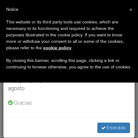
ES
Notice
×
x
Aviso importante
This website or its third party tools use cookies, which are
necessary to its functioning and required to achieve the
Del 27 de julio al 7 de agosto haremos la pausa
purposes illustrated in the cookie policy. If you want to know
anual, aprovechando que en el periodo de verano
more or withdraw your consent to all or some of the cookies,
please refer to the
cookie policy
.
se generan menos informaciones y también el
consumo de las mismas disminuye.
By closing this banner, scrolling this page, clicking a link or
continuing to browse otherwise, you agree to the use of cookies.
Retomamos el trabajo ordinario de las ediciones
en inglés y español de ZENIT el lunes 10 de
agosto.
Gracias.
Entendido