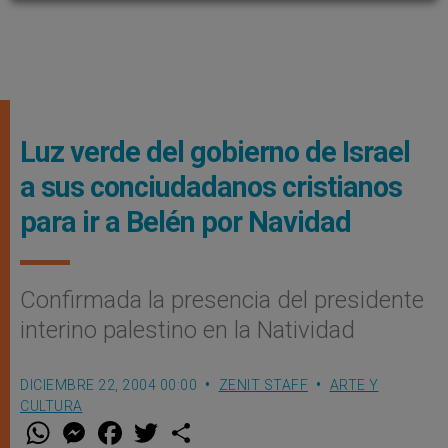
Luz verde del gobierno de Israel
a sus conciudadanos cristianos
para ir a Belén por Navidad
Confirmada la presencia del presidente
interino palestino en la Natividad
DICIEMBRE 22, 2004 00:00
ZENIT STAFF
ARTE Y
CULTURA
W
M
F
T
S
h
e
a
w
h