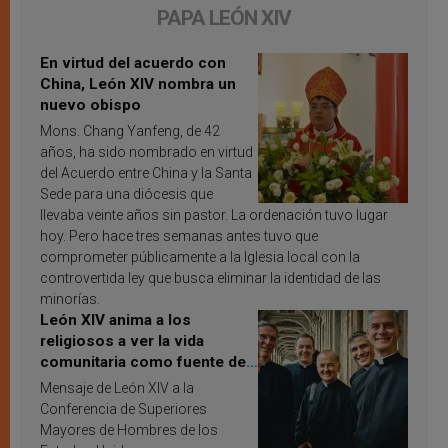
PAPA LEÓN XIV
En virtud del acuerdo con
China, León XIV nombra un
nuevo obispo
Mons. Chang Yanfeng, de 42
años, ha sido nombrado en virtud
del Acuerdo entre China y la Santa
Sede para una diócesis que
llevaba veinte años sin pastor. La ordenación tuvo lugar
hoy. Pero hace tres semanas antes tuvo que
comprometer públicamente a la Iglesia local con la
controvertida ley que busca eliminar la identidad de las
minorías.
León XIV anima a los
religiosos a ver la vida
comunitaria como fuente de
inspiración y santificación
Mensaje de León XIV a la
Conferencia de Superiores
Mayores de Hombres de los