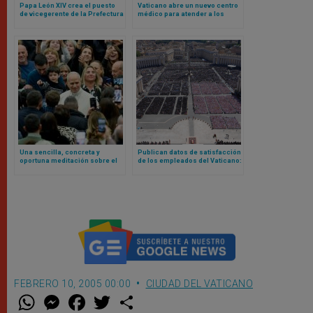
Papa León XIV crea el puesto
Vaticano abre un nuevo centro
de vicegerente de la Prefectura
médico para atender a los
de la Casa Pontificia para un
pobres en plena Plaza de San
agustino africano
Pedro
Una sencilla, concreta y
Publican datos de satisfacción
oportuna meditación sobre el
de los empleados del Vaticano:
trabajo a partir del pesebre
encuesta revela cansancio,
realizada por León XIV
miedo y exigencia de dignidad
FEBRERO 10, 2005 00:00
CIUDAD DEL VATICANO
W
M
F
T
S
h
e
a
w
h