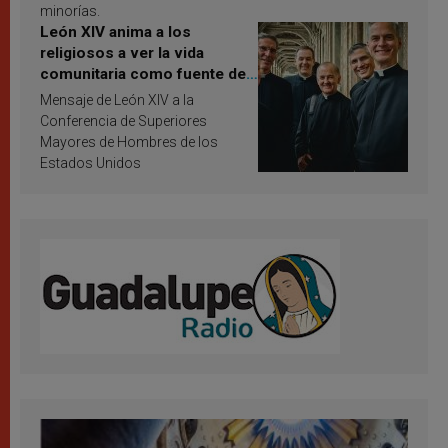
minorías.
León XIV anima a los
religiosos a ver la vida
comunitaria como fuente de
inspiración y santificación
Mensaje de León XIV a la
Conferencia de Superiores
Mayores de Hombres de los
Estados Unidos