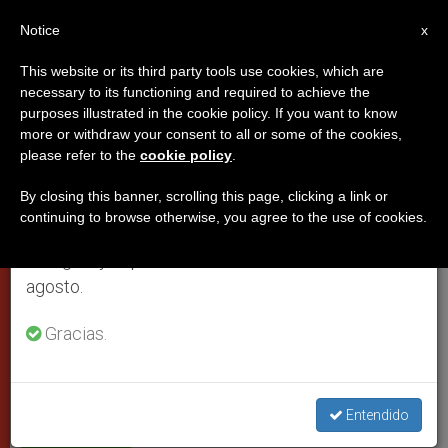
ES
Notice
×
x
Aviso importante
This website or its third party tools use cookies, which are
necessary to its functioning and required to achieve the
Del 27 de julio al 7 de agosto haremos la pausa
purposes illustrated in the cookie policy. If you want to know
Juan Pablo II regresa a casa
anual, aprovechando que en el periodo de verano
more or withdraw your consent to all or some of the cookies,
please refer to the
cookie policy
.
se generan menos informaciones y también el
consumo de las mismas disminuye.
By closing this banner, scrolling this page, clicking a link or
En la tarde de este jueves estaba
continuing to browse otherwise, you agree to the use of cookies.
Retomamos el trabajo ordinario de las ediciones
prevista la salida del hospital
en inglés y español de ZENIT el lunes 10 de
agosto.
FEBRERO 10, 2005 00:00
ZENIT STAFF
CIUDAD DEL
VATICANO
Gracias.
W
M
F
T
S
h
e
a
w
h
a
s
c
i
a
t
s
e
t
r
Share this Entry
s
e
b
t
e
A
n
o
e
Entendido
p
g
o
r
p
e
k