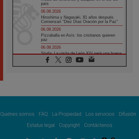
país
06.08.2026
Hiroshima y Nagasaki, 81 años después.
Comienzan "Diez Días Oración por la Paz"
06.08.2026
Pizzaballa en Asís: los cristianos quieren
paz
06.08.2026
Sturla: La visita de León XIV será una buena
noticia para todo el Uruguay
06.08.2026
León XIV: La revolución del Evangelio
derriba los muros que separan
06.08.2026
La Iglesia en Ceuta: caridad y esperanza
frente al drama migratorio
06.08.2026
La visita del Papa a Perú será un tiempo de
gracia reconciliación y esperanza
Quiénes somos
FAQ
La Propiedad
Los servicios
Difusión
06.08.2026
Estatus legal
Copyright
Contáctenos
Cardenal Rossi: "La llegada del Papa León a
Argentina es un homenaje a Francisco"
06.08.2026