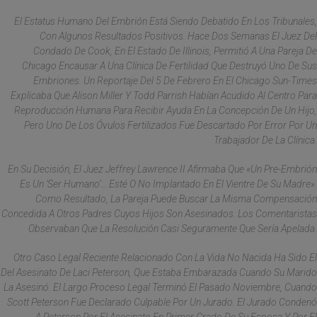
El Estatus Humano Del Embrión Está Siendo Debatido En Los Tribunales,
Con Algunos Resultados Positivos. Hace Dos Semanas El Juez Del
Condado De Cook, En El Estado De Illinois, Permitió A Una Pareja De
Chicago Encausar A Una Clínica De Fertilidad Que Destruyó Uno De Sus
Embriones. Un Reportaje Del 5 De Febrero En El Chicago Sun-Times
Explicaba Que Alison Miller Y Todd Parrish Habían Acudido Al Centro Para
Reproducción Humana Para Recibir Ayuda En La Concepción De Un Hijo,
Pero Uno De Los Óvulos Fertilizados Fue Descartado Por Error Por Un
Trabajador De La Clínica.
En Su Decisión, El Juez Jeffrey Lawrence II Afirmaba Que «un Pre-Embrión
Es Un ‘ser Humano’... Esté O No Implantado En El Vientre De Su Madre».
Como Resultado, La Pareja Puede Buscar La Misma Compensación
Concedida A Otros Padres Cuyos Hijos Son Asesinados. Los Comentaristas
Observaban Que La Resolución Casi Seguramente Que Sería Apelada.
Otro Caso Legal Reciente Relacionado Con La Vida No Nacida Ha Sido El
Del Asesinato De Laci Peterson, Que Estaba Embarazada Cuando Su Marido
La Asesinó. El Largo Proceso Legal Terminó El Pasado Noviembre, Cuando
Scott Peterson Fue Declarado Culpable Por Un Jurado. El Jurado Condenó