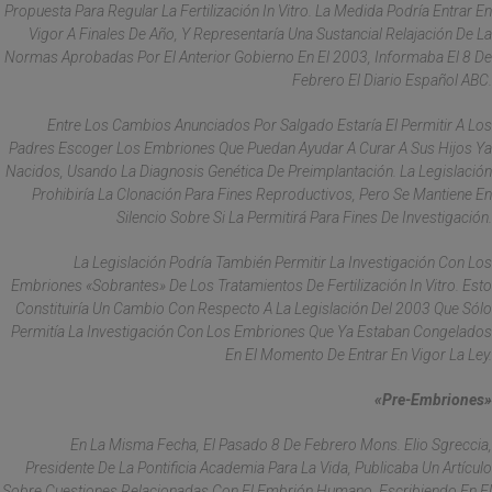
Propuesta Para Regular La Fertilización In Vitro. La Medida Podría Entrar En
Vigor A Finales De Año, Y Representaría Una Sustancial Relajación De La
Normas Aprobadas Por El Anterior Gobierno En El 2003, Informaba El 8 De
Febrero El Diario Español ABC.
Entre Los Cambios Anunciados Por Salgado Estaría El Permitir A Los
Padres Escoger Los Embriones Que Puedan Ayudar A Curar A Sus Hijos Ya
Nacidos, Usando La Diagnosis Genética De Preimplantación. La Legislación
Prohibiría La Clonación Para Fines Reproductivos, Pero Se Mantiene En
Silencio Sobre Si La Permitirá Para Fines De Investigación.
La Legislación Podría También Permitir La Investigación Con Los
Embriones «sobrantes» De Los Tratamientos De Fertilización In Vitro. Esto
Constituiría Un Cambio Con Respecto A La Legislación Del 2003 Que Sólo
Permitía La Investigación Con Los Embriones Que Ya Estaban Congelados
En El Momento De Entrar En Vigor La Ley.
«Pre-Embriones»
En La Misma Fecha, El Pasado 8 De Febrero Mons. Elio Sgreccia,
Presidente De La Pontificia Academia Para La Vida, Publicaba Un Artículo
Sobre Cuestiones Relacionadas Con El Embrión Humano. Escribiendo En El