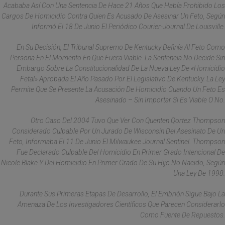
Acababa Así Con Una Sentencia De Hace 21 Años Que Había Prohibido Los
Cargos De Homicidio Contra Quien Es Acusado De Asesinar Un Feto, Según
Informó El 18 De Junio El Periódico Courier-Journal De Louisville.
En Su Decisión, El Tribunal Supremo De Kentucky Definía Al Feto Como
Persona En El Momento En Que Fuera Viable. La Sentencia No Decide Sin
Embargo Sobre La Constitucionalidad De La Nueva Ley De «homicidio
Fetal» Aprobada El Año Pasado Por El Legislativo De Kentucky. La Ley
Permite Que Se Presente La Acusación De Homicidio Cuando Un Feto Es
Asesinado – Sin Importar Si Es Viable O No.
Otro Caso Del 2004 Tuvo Que Ver Con Quenten Qortez Thompson
Considerado Culpable Por Un Jurado De Wisconsin Del Asesinato De Un
Feto, Informaba El 11 De Junio El Milwaukee Journal Sentinel. Thompson
Fue Declarado Culpable Del Homicidio En Primer Grado Intencional De
Nicole Blake Y Del Homicidio En Primer Grado De Su Hijo No Nacido, Según
Una Ley De 1998.
Durante Sus Primeras Etapas De Desarrollo, El Embrión Sigue Bajo La
Amenaza De Los Investigadores Científicos Que Parecen Considerarlo
Como Fuente De Repuestos.