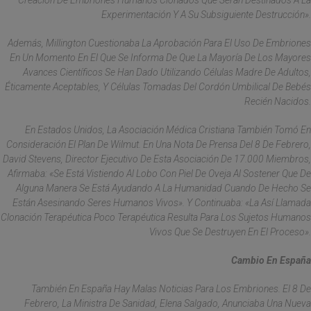
Creación De Embriones Humanos Clonados Que Serán Destinados A La
Experimentación Y A Su Subsiguiente Destrucción».
Además, Millington Cuestionaba La Aprobación Para El Uso De Embriones
En Un Momento En El Que Se Informa De Que La Mayoría De Los Mayores
Avances Científicos Se Han Dado Utilizando Células Madre De Adultos,
Éticamente Aceptables, Y Células Tomadas Del Cordón Umbilical De Bebés
Recién Nacidos.
En Estados Unidos, La Asociación Médica Cristiana También Tomó En
Consideración El Plan De Wilmut. En Una Nota De Prensa Del 8 De Febrero,
David Stevens, Director Ejecutivo De Esta Asociación De 17.000 Miembros,
Afirmaba: «Se Está Vistiendo Al Lobo Con Piel De Oveja Al Sostener Que De
Alguna Manera Se Está Ayudando A La Humanidad Cuando De Hecho Se
Están Asesinando Seres Humanos Vivos». Y Continuaba: «La Así Llamada
Clonación Terapéutica Poco Terapéutica Resulta Para Los Sujetos Humanos
Vivos Que Se Destruyen En El Proceso».
Cambio En España
También En España Hay Malas Noticias Para Los Embriones. El 8 De
Febrero, La Ministra De Sanidad, Elena Salgado, Anunciaba Una Nueva