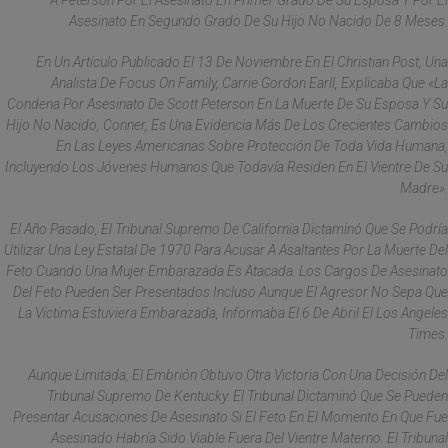
A Peterson Por El Asesinato En Primer Grado De Su Esposa Y Por El
Asesinato En Segundo Grado De Su Hijo No Nacido De 8 Meses.
En Un Artículo Publicado El 13 De Noviembre En El Christian Post, Una
Analista De Focus On Family, Carrie Gordon Earll, Explicaba Que «la
Condena Por Asesinato De Scott Peterson En La Muerte De Su Esposa Y Su
Hijo No Nacido, Conner, Es Una Evidencia Más De Los Crecientes Cambios
En Las Leyes Americanas Sobre Protección De Toda Vida Humana,
Incluyendo Los Jóvenes Humanos Que Todavía Residen En El Vientre De Su
Madre».
El Año Pasado, El Tribunal Supremo De California Dictaminó Que Se Podría
Utilizar Una Ley Estatal De 1970 Para Acusar A Asaltantes Por La Muerte Del
Feto Cuando Una Mujer Embarazada Es Atacada. Los Cargos De Asesinato
Del Feto Pueden Ser Presentados Incluso Aunque El Agresor No Sepa Que
La Víctima Estuviera Embarazada, Informaba El 6 De Abril El Los Angeles
Times.
Aunque Limitada, El Embrión Obtuvo Otra Victoria Con Una Decisión Del
Tribunal Supremo De Kentucky. El Tribunal Dictaminó Que Se Pueden
Presentar Acusaciones De Asesinato Si El Feto En El Momento En Que Fue
Asesinado Habría Sido Viable Fuera Del Vientre Materno. El Tribunal