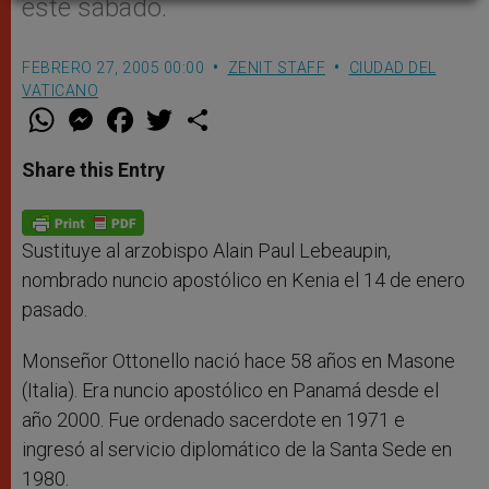
este sábado.
FEBRERO 27, 2005 00:00
ZENIT STAFF
CIUDAD DEL
VATICANO
W
M
F
T
S
h
e
a
w
h
a
s
c
i
a
t
s
e
t
r
Share this Entry
s
e
b
t
e
A
n
o
e
p
g
o
r
p
e
k
r
Sustituye al arzobispo Alain Paul Lebeaupin,
nombrado nuncio apostólico en Kenia el 14 de enero
pasado.
Monseñor Ottonello nació hace 58 años en Masone
(Italia). Era nuncio apostólico en Panamá desde el
año 2000. Fue ordenado sacerdote en 1971 e
ingresó al servicio diplomático de la Santa Sede en
1980.