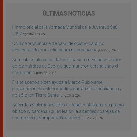
ÚLTIMAS NOTICIAS
Himno oficial de la Jornada Mundial de la Juventud Seúl
2027
agosto 3, 2026
ONU se pronuncia ante caso de obispo católico
desaparecido por la dictadura nicaragüense
julio 25, 2026
Aumenta el interés por la beatificación en Estados Unidos
de los mártires de Georgia que murieron defendiendo el
matrimonio
julio 25, 2026
Franciscanos piden ayuda a Marco Rubio ante
persecución de colonos judíos que afecta a cristianos (y
no sólo) en Tierra Santa
julio 25, 2026
Sacerdotes alemanes fieles al Papa contestan a su propio
obispo (y cardenal) quien les orilla a bendecir parejas del
mismo sexo en importante diócesis
julio 25, 2026