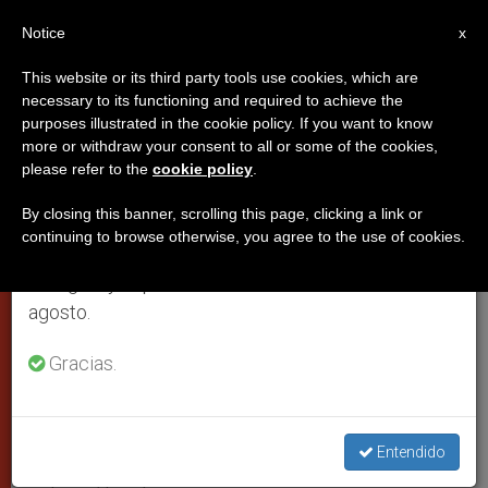
ES
Notice
×
x
Aviso importante
This website or its third party tools use cookies, which are
necessary to its functioning and required to achieve the
Del 27 de julio al 7 de agosto haremos la pausa
purposes illustrated in the cookie policy. If you want to know
Monseñor Ottonello, nuevo
anual, aprovechando que en el periodo de verano
more or withdraw your consent to all or some of the cookies,
please refer to the
cookie policy
.
se generan menos informaciones y también el
nuncio apostólico en Ecuador
consumo de las mismas disminuye.
By closing this banner, scrolling this page, clicking a link or
continuing to browse otherwise, you agree to the use of cookies.
Retomamos el trabajo ordinario de las ediciones
CIUDAD DEL VATICANO, domingo, 27
en inglés y español de ZENIT el lunes 10 de
febrero 2005 (
ZENIT.org
).- Juan Pablo
agosto.
II ha nombrado nuevo nuncio
apostólico en Ecuador al arzobispo
Gracias.
Giacomo Guido Ottonello, quien hasta
ahora desempeñaba esta misión en
Entendido
Panamá, según anunció la Santa Sede