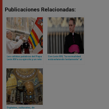
Publicaciones Relacionadas:
Las cálidas palabras del Papa
Con León XIV, “la normalidad
León XIV a su ejército y un reto:
está volviendo lentamente” al
sean mensaje de unidad para
Vaticano… según el secretario
toda la Curia Romana
privado de Benedicto XVI
Digitales, culturales, de