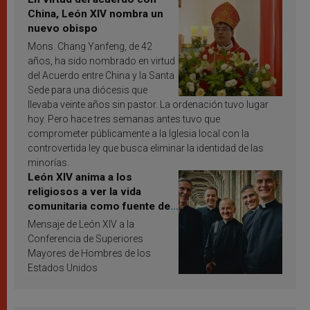
China, León XIV nombra un
nuevo obispo
Mons. Chang Yanfeng, de 42
años, ha sido nombrado en virtud
del Acuerdo entre China y la Santa
Sede para una diócesis que
llevaba veinte años sin pastor. La ordenación tuvo lugar
hoy. Pero hace tres semanas antes tuvo que
comprometer públicamente a la Iglesia local con la
controvertida ley que busca eliminar la identidad de las
minorías.
León XIV anima a los
religiosos a ver la vida
comunitaria como fuente de
inspiración y santificación
Mensaje de León XIV a la
Conferencia de Superiores
Mayores de Hombres de los
Estados Unidos