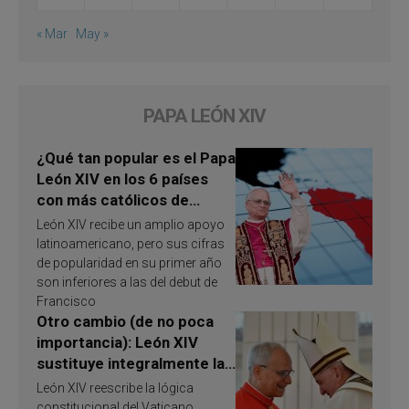
« Mar
May »
PAPA LEÓN XIV
¿Qué tan popular es el Papa
León XIV en los 6 países
con más católicos de
América Latina en 2026?
León XIV recibe un amplio apoyo
Publican resultados de
latinoamericano, pero sus cifras
investigación
de popularidad en su primer año
son inferiores a las del debut de
Francisco
Otro cambio (de no poca
importancia): León XIV
sustituye integralmente la
ley vaticana de Papa
León XIV reescribe la lógica
Francisco
constitucional del Vaticano,