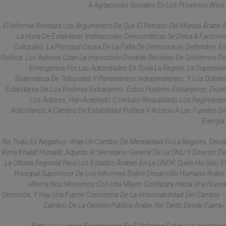
A Agitaciones Sociales En Los Próximos Años.
El Informe Rechaza Los Argumentos De Que El Retraso Del Mundo Árabe A
La Hora De Establecer Instituciones Democráticas Se Deba A Factores
Culturales. La Principal Causa De La Falta De Democracia, Defienden, Es
Política. Los Autores Citan La Imposición Durante Décadas De Gobiernos De
Emergencia Por Las Autoridades En Toda La Región, La Supresión
Sistemática De Tribunales Y Parlamentos Independientes, Y Los Dobles
Estándares De Los Poderes Extranjeros. Estos Poderes Extranjeros, Dicen
Los Autores, Han Aceptado O Incluso Respaldado Los Regímenes
Autoritarios A Cambio De Estabilidad Política Y Acceso A Las Fuentes De
Energía.
No Todo Es Negativo. «Hay Un Cambio De Mentalidad En La Región», Decía
Rima Khalaf Hunaidi, Adjunto Al Secretario General De La ONU Y Director De
La Oficina Regional Para Los Estados Árabes En La UNDP, Quien Ha Sido El
Principal Supervisor De Los Informes Sobre Desarrollo Humano Árabe.
«Ahora Nos Movemos Con Una Mayor Confianza Hacia Una Nueva
Dirección, Y Hay Una Fuerte Conciencia De La Irrevocabilidad Del Cambio –
Cambio De La Opinión Pública Árabe, No Tanto Desde Fuera».