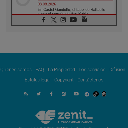
08.08.2026
En Castel Gandolfo, el tapiz de Raffaello
sobre el sermón de San Pablo
08.08.2026
En Colombia, «la paz no se compra con una
firma»
08.08.2026
En Venezuela celebraron los 416 años del
Santo Cristo de La Grita
08.08.2026
El Papa: en Santa Ágata contemplamos la
victoria del amor sobre la muerte
Quiénes somos
FAQ
La Propiedad
Los servicios
Difusión
08.08.2026
León XIV visitará el Santuario de la Madre
Estatus legal
Copyright
Contáctenos
del Buen Consejo de Genazzano
07.08.2026
Filipinas: el Vicariato Apostólico de Calapán
se convierte en diócesis
07.08.2026
Honduras: Los desplazados invisibles de una
crisis olvidada