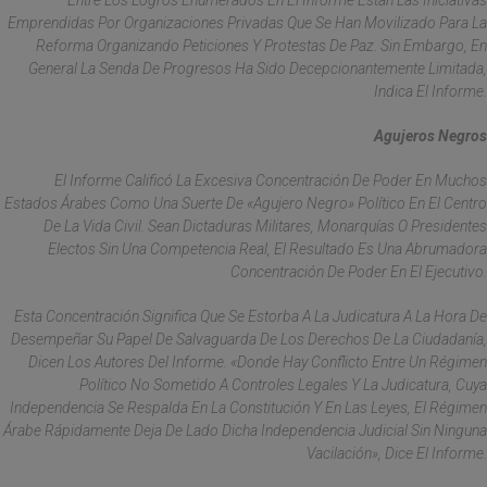
Entre Los Logros Enumerados En El Informe Están Las Iniciativas
Emprendidas Por Organizaciones Privadas Que Se Han Movilizado Para La
Reforma Organizando Peticiones Y Protestas De Paz. Sin Embargo, En
General La Senda De Progresos Ha Sido Decepcionantemente Limitada,
Indica El Informe.
Agujeros Negros
El Informe Calificó La Excesiva Concentración De Poder En Muchos
Estados Árabes Como Una Suerte De «agujero Negro» Político En El Centro
De La Vida Civil. Sean Dictaduras Militares, Monarquías O Presidentes
Electos Sin Una Competencia Real, El Resultado Es Una Abrumadora
Concentración De Poder En El Ejecutivo.
Esta Concentración Significa Que Se Estorba A La Judicatura A La Hora De
Desempeñar Su Papel De Salvaguarda De Los Derechos De La Ciudadanía,
Dicen Los Autores Del Informe. «Donde Hay Conflicto Entre Un Régimen
Político No Sometido A Controles Legales Y La Judicatura, Cuya
Independencia Se Respalda En La Constitución Y En Las Leyes, El Régimen
Árabe Rápidamente Deja De Lado Dicha Independencia Judicial Sin Ninguna
Vacilación», Dice El Informe.