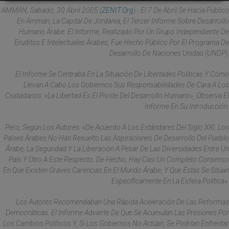
AMMÁN, Sábado, 30 Abril 2005 (
ZENIT.org
).- El 7 De Abril Se Hacía Público
En Ammán, La Capital De Jordania, El Tercer Informe Sobre Desarrollo
Humano Árabe. El Informe, Realizado Por Un Grupo Independiente De
Eruditos E Intelectuales Árabes, Fue Hecho Público Por El Programa De
Desarrollo De Naciones Unidas (UNDP).
El Informe Se Centraba En La Situación De Libertades Políticas Y Cómo
Llevan A Cabo Los Gobiernos Sus Responsabilidades De Cara A Los
Ciudadanos. «La Libertad Es El Pivote Del Desarrollo Humano», Observa El
Informe En Su Introducción.
Pero, Según Los Autores: «De Acuerdo A Los Estándares Del Siglo XXI, Los
Países Árabes No Han Resuelto Las Aspiraciones De Desarrollo Del Pueblo
Árabe, La Seguridad Y La Liberación A Pesar De Las Diversidades Entre Un
País Y Otro A Este Respecto. De Hecho, Hay Casi Un Completo Consenso
En Que Existen Graves Carencias En El Mundo Árabe, Y Que Éstas Se Sitúan
Específicamente En La Esfera Política».
Los Autores Recomendaban Una Rápida Aceleración De Las Reformas
Democráticas. El Informe Advierte De Que Se Acumulan Las Presiones Por
Los Cambios Políticos Y, Si Los Gobiernos No Actúan, Se Podrían Enfrentar