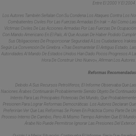
Entre El 2000 Y El 2004.
Los Autores También Señalan Con Su Condena Los Ataques Contra Los No
Combatientes Civiles Por Las Fuerzas Armadas En Irak – Así Como Las
Víctimas Civiles De Las Acciones Armadas Por Las Fuerzas De Ocupación
Con Mando Americano En El País, Al Que Acusan De Haber Podido Cumplir
Sus Obligaciones De Proporcionar Seguridad A Los Ciudadanos Irakíes
Según La Convención De Ginebra. «Tras Desmantelar El Antiguo Estado, Las
Autoridades Al Mando De Estados Unidos Han Dado Pocos Progresos A La
Hora De Construir Uno Nuevo», Afirman Los Autores.
Reformas Recomendadas
Debido A Sus Recursos Petrolíferos, El Informe Observaba Que Las
Naciones Árabes Continuarán Probablemente Siendo Objeto De Continuado
Interés Para Las Principales Potencias Del Mundo, Que Probablemente
Presionen Para Lograr Reformas Democráticas. Los Autores Declaran Que
Preferirían Ver Que Las Reformas Se Ponen En Práctica Como Parte De Un
Proceso Interno De Cambio, Pero Al Mismo Tiempo Admiten Que El Mundo
Árabe No Puede Permitirse Ignorar Las Presiones Del Exterior.
Quizás La Mejor Situación, Continuaba El Informe, Sería Que Aquellos