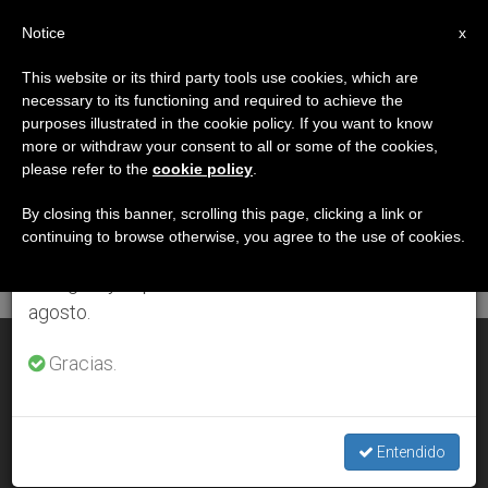
ES
Notice
×
x
Aviso importante
This website or its third party tools use cookies, which are
necessary to its functioning and required to achieve the
Del 27 de julio al 7 de agosto haremos la pausa
MES
purposes illustrated in the cookie policy. If you want to know
anual, aprovechando que en el periodo de verano
Abril, 2005
more or withdraw your consent to all or some of the cookies,
please refer to the
cookie policy
.
se generan menos informaciones y también el
consumo de las mismas disminuye.
By closing this banner, scrolling this page, clicking a link or
continuing to browse otherwise, you agree to the use of cookies.
ÚLTIMAS NOTICIAS
Retomamos el trabajo ordinario de las ediciones
en inglés y español de ZENIT el lunes 10 de
agosto.
Reformas democráticas en el mundo árabe
Gracias.
APR 30, 2005 00:00
ZENIT STAFF
Entendido