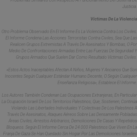
Problemas Similares Con Respecto Al Funcionamiento Del Sistema De
Justicia.
Víctimas De La Violencia
Otro Problema Observado En El Informe Es La Violencia Contra Los Civiles.
El Informe Condena Las Acciones Terroristas Contra Civiles, Sea Que Las
Realicen Grupos Extremistas A Través De Asesinatos Y Bombas, O Por
Medio De Confrontaciones Armadas Entre Las Fuerzas De Seguridad Y
Grupos Armados Que Suelen Dar Como Resultado Víctimas Civiles.
«Estos Actos Inaceptables Afectan A Niños, Mujeres Y Ancianos Que Son
Inocentes Según Cualquier Estándar Humano Decente, O Según Cualquier
Enseñanza Religiosa», Establece El Informe.
Los Autores También Condenan Las Ocupaciones Extranjeras, En Particular
La Ocupación Israelí De Los Territorios Palestinos, Que, Sostienen, Continúa
Violando Las Libertades Individuales Y Colectivas De Los Palestinos A
Través De Asesinatos, Ataques Aéreos Sobre Las Densamente Pobladas
Áreas Civiles, Arrestos Arbitrarios, Demoliciones De Casas Y Repetidos
Bloqueos. Según El Informe Cerca De 24.000 Palestinos Que Viven En La
Franja De Gaza Se Han Quedado Sin Hogar Por Las Demoliciones Israelíes