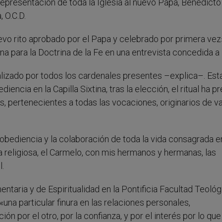
 representación de toda la Iglesia al nuevo Papa, Benedicto
 O.C.D.
evo rito aprobado por el Papa y celebrado por primera vez
a para la Doctrina de la Fe en una entrevista concedida a 
ealizado por todos los cardenales presentes –explica–. Est
ncia en la Capilla Sixtina, tras la elección, el ritual ha pr
, pertenecientes a todas las vocaciones, originarios de va
obediencia y la colaboración de toda la vida consagrada e
a religiosa, el Carmelo, con mis hermanos y hermanas, las
l.
ntaria y de Espiritualidad en la Pontificia Facultad Teológ
na particular finura en las relaciones personales,
ón por el otro, por la confianza, y por el interés por lo qu