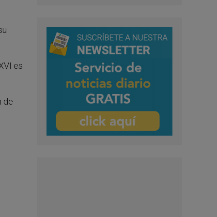
su
XVI es
n de