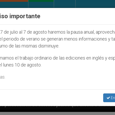
IGLESIA Y MUNDO
DOCUMENTOS
DONATIVOS
iso importante
7 de julio al 7 de agosto haremos la pausa anual, aprovec
el periodo de verano se generan menos informaciones y t
umo de las mismas disminuye.
amos el trabajo ordinario de las ediciones en inglés y es
l lunes 10 de agosto.
as.
En
onos judíos que afecta a cristianos (y no sólo) en Ti