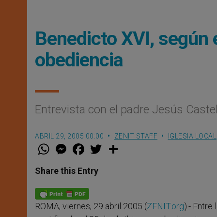
Benedicto XVI, según el
obediencia
Entrevista con el padre Jesús Caste
ABRIL 29, 2005 00:00
ZENIT STAFF
IGLESIA LOCAL
W
M
F
T
S
h
e
a
w
h
a
s
c
i
a
t
s
e
t
r
Share this Entry
s
e
b
t
e
A
n
o
e
p
g
o
r
p
e
k
ROMA, viernes, 29 abril 2005 (
ZENIT.org
).- Entr
r