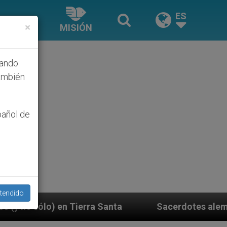
ES
×
MISIÓN
hando
ambién
pañol de
tendido
erra Santa
Sacerdotes alemanes fieles al Papa c