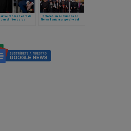
sí fue el cara a cara de
Declaración de obispos de
con el líder de los
Tierra Santa a propósito del
s católicos en la Casa
“sionismo cristiano”
a