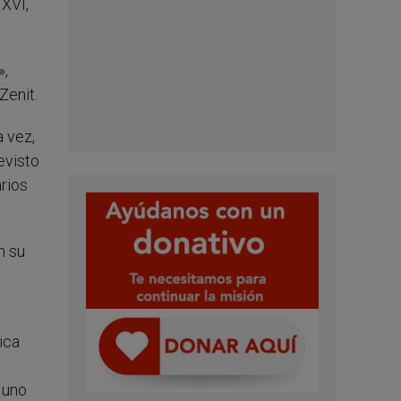
 XVI,
»,
Zenit.
a vez,
evisto
rios
n su
ica
e uno