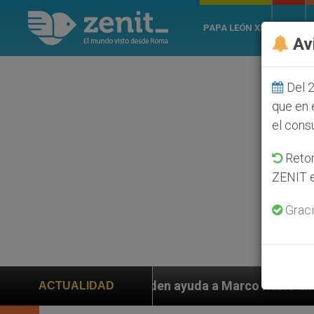
PAPA LEÓN XIV
ROMA
Av
Del 2
que en 
el cons
Retom
ZENIT e
Graci
nos piden ayuda a Marco Rubio ante persecución de col
ACTUALIDAD