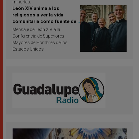
minorías.
León XIV anima a los
religiosos a ver la vida
comunitaria como fuente de
inspiración y santificación
Mensaje de León XIV a la
Conferencia de Superiores
Mayores de Hombres de los
Estados Unidos