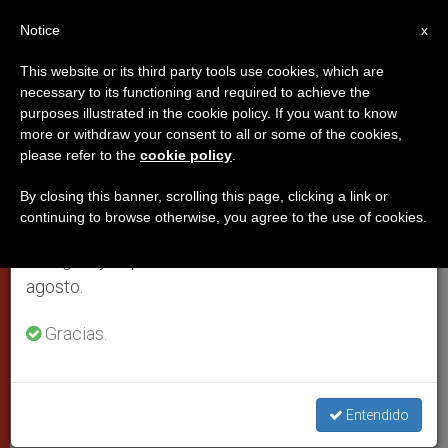
ES
Notice
×
x
Aviso importante
This website or its third party tools use cookies, which are
necessary to its functioning and required to achieve the
Del 27 de julio al 7 de agosto haremos la pausa
purposes illustrated in the cookie policy. If you want to know
La Santa Sede invita a todos a
anual, aprovechando que en el periodo de verano
more or withdraw your consent to all or some of the cookies,
please refer to the
cookie policy
.
se generan menos informaciones y también el
participar en la misa de
consumo de las mismas disminuye.
inauguración del cónclave
By closing this banner, scrolling this page, clicking a link or
continuing to browse otherwise, you agree to the use of cookies.
Retomamos el trabajo ordinario de las ediciones
en inglés y español de ZENIT el lunes 10 de
Tendrá lugar en la mañana de este
agosto.
lunes, 18 de abril
Gracias.
ABRIL 12, 2005 00:00
ZENIT STAFF
CIUDAD DEL
VATICANO
W
M
F
T
S
Entendido
h
e
a
w
h
a
s
c
i
a