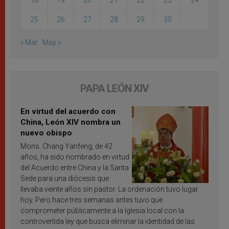
18
19
20
21
22
23
24
25
26
27
28
29
30
« Mar
May »
PAPA LEÓN XIV
En virtud del acuerdo con
China, León XIV nombra un
nuevo obispo
Mons. Chang Yanfeng, de 42
años, ha sido nombrado en virtud
del Acuerdo entre China y la Santa
Sede para una diócesis que
llevaba veinte años sin pastor. La ordenación tuvo lugar
hoy. Pero hace tres semanas antes tuvo que
comprometer públicamente a la Iglesia local con la
controvertida ley que busca eliminar la identidad de las