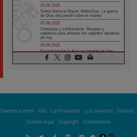
05.08.2026
Santa María la Mayor, Makrickas: La gracia
de Dios desciende sobre el mundo
05.08.2026
Cristianos y confucianos: Respeto y
sabiduría para afrontar los urgentes desafíos
de hoy
05.08.2026
En marcha hacia Asís en nombre de San
Francisco, a la espera de León
05.08.2026
Venezuela, Padre Pagniello: "En medio del
dolor, una Iglesia que no se rinde"
05.08.2026
La Fuerza del "Círculo de Héroes" con el
Papa en la Audiencia General
05.08.2026
Nuncio en Ucrania: Preocupa escuchar a
quienes bendicen la guerra
Quiénes somos
FAQ
La Propiedad
Los servicios
Difusión
05.08.2026
Estatus legal
Copyright
Contáctenos
Ucrania: Ataque masivo en Kyiv durante la
noche
05.08.2026