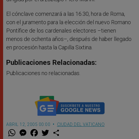
El cónclave comenzará a las 16.30, hora de Roma,
con el juramento para la elección del nuevo Romano
Pontífice de los cardenales electores –tienen
menos de ochenta años–, después de haber llegado
en procesión hasta la Capilla Sixtina.
Publicaciones Relacionadas:
Publicaciones no relacionadas.
ABRIL 12, 2005 00:00
CIUDAD DEL VATICANO
W
M
F
T
S
h
e
a
w
h