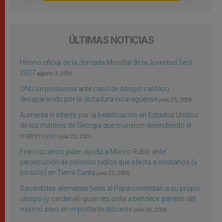
ÚLTIMAS NOTICIAS
Himno oficial de la Jornada Mundial de la Juventud Seúl
2027
agosto 3, 2026
ONU se pronuncia ante caso de obispo católico
desaparecido por la dictadura nicaragüense
julio 25, 2026
Aumenta el interés por la beatificación en Estados Unidos
de los mártires de Georgia que murieron defendiendo el
matrimonio
julio 25, 2026
Franciscanos piden ayuda a Marco Rubio ante
persecución de colonos judíos que afecta a cristianos (y
no sólo) en Tierra Santa
julio 25, 2026
Sacerdotes alemanes fieles al Papa contestan a su propio
obispo (y cardenal) quien les orilla a bendecir parejas del
mismo sexo en importante diócesis
julio 25, 2026