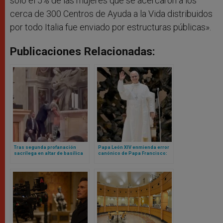
sólo el 5% de las mujeres que se acercaron a los
cerca de 300 Centros de Ayuda a la Vida distribuidos
por todo Italia fue enviado por estructuras públicas».
Publicaciones Relacionadas:
Tras segunda profanación
Papa León XIV enmienda error
sacrílega en altar de basílica
canónico de Papa Francisco:
vaticana, cardenal realiza rito
ahora sí cualquier mujer (o
para pedir perdón a Dios
laico) podrá ser gobernador
del Vaticano