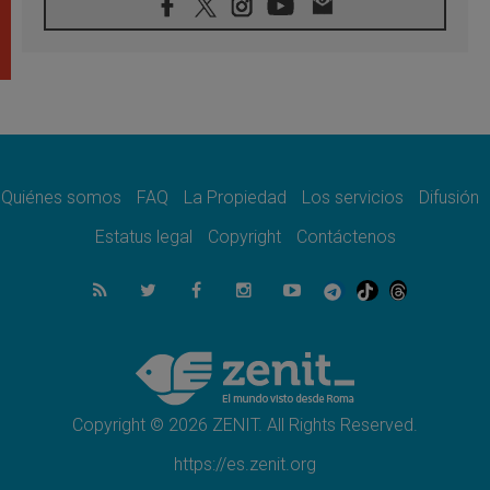
07.08.2026
Tagle: La guerra desfigura el mundo, solo la
revelación de Dios lo transfigura
07.08.2026
Presentada la Trienal de Arte de las
Universidades Católicas: «Exercises in
Empathy»
07.08.2026
Fortunatus Nwachukwu: la comunicación
como misión al servicio del Evangelio
Quiénes somos
FAQ
La Propiedad
Los servicios
Difusión
07.08.2026
Estatus legal
Copyright
Contáctenos
SIGNIS 2026, dar voz a las religiosas en el
espacio público
07.08.2026
Lanzan un proyecto de empoderamiento
digital para mujeres líderes en África
07.08.2026
Programa oficial del Viaje Apostólico del
Papa León XIV a Francia
Copyright © 2026 ZENIT. All Rights Reserved.
https://es.zenit.org