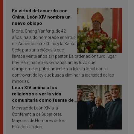
En virtud del acuerdo con
China, León XIV nombra un
nuevo obispo
Mons. Chang Yanfeng, de 42
años, ha sido nombrado en virtud
del Acuerdo entre China y la Santa
Sede para una diócesis que
llevaba veinte años sin pastor. La ordenación tuvo lugar
hoy. Pero hace tres semanas antes tuvo que
comprometer públicamente a la Iglesia local con la
controvertida ley que busca eliminar la identidad de las
minorías.
León XIV anima a los
religiosos a ver la vida
comunitaria como fuente de
inspiración y santificación
Mensaje de León XIV a la
Conferencia de Superiores
Mayores de Hombres de los
Estados Unidos