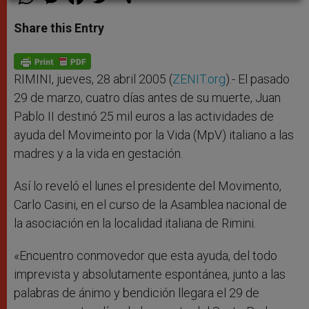
h
e
a
w
h
a
s
c
i
a
t
s
e
t
r
Share this Entry
s
e
b
t
e
A
n
o
e
p
g
o
r
p
e
k
r
RIMINI, jueves, 28 abril 2005 (
ZENIT.org
).- El pasado
29 de marzo, cuatro días antes de su muerte, Juan
Pablo II destinó 25 mil euros a las actividades de
ayuda del Movimeinto por la Vida (MpV) italiano a las
madres y a la vida en gestación.
Así lo reveló el lunes el presidente del Movimento,
Carlo Casini, en el curso de la Asamblea nacional de
la asociación en la localidad italiana de Rimini.
«Encuentro conmovedor que esta ayuda, del todo
imprevista y absolutamente espontánea, junto a las
palabras de ánimo y bendición llegara el 29 de