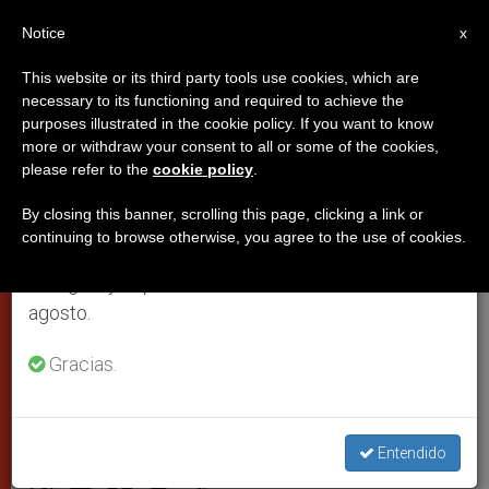
ES
Notice
×
x
Aviso importante
This website or its third party tools use cookies, which are
necessary to its functioning and required to achieve the
Del 27 de julio al 7 de agosto haremos la pausa
purposes illustrated in the cookie policy. If you want to know
Cuatro días antes de morir, Juan
anual, aprovechando que en el periodo de verano
more or withdraw your consent to all or some of the cookies,
please refer to the
cookie policy
.
se generan menos informaciones y también el
Pablo II ayudó al nacimiento de
consumo de las mismas disminuye.
10 niños en riesgo de aborto
By closing this banner, scrolling this page, clicking a link or
continuing to browse otherwise, you agree to the use of cookies.
Retomamos el trabajo ordinario de las ediciones
en inglés y español de ZENIT el lunes 10 de
El Movimiento por la Vida italiano,
agosto.
destinatario de la imprevista
Gracias.
aportación
ABRIL 28, 2005 00:00
ZENIT STAFF
CIUDAD DEL
Entendido
VATICANO
W
M
F
T
S