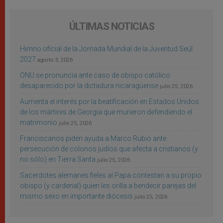
ÚLTIMAS NOTICIAS
Himno oficial de la Jornada Mundial de la Juventud Seúl
2027
agosto 3, 2026
ONU se pronuncia ante caso de obispo católico
desaparecido por la dictadura nicaragüense
julio 25, 2026
Aumenta el interés por la beatificación en Estados Unidos
de los mártires de Georgia que murieron defendiendo el
matrimonio
julio 25, 2026
Franciscanos piden ayuda a Marco Rubio ante
persecución de colonos judíos que afecta a cristianos (y
no sólo) en Tierra Santa
julio 25, 2026
Sacerdotes alemanes fieles al Papa contestan a su propio
obispo (y cardenal) quien les orilla a bendecir parejas del
mismo sexo en importante diócesis
julio 25, 2026