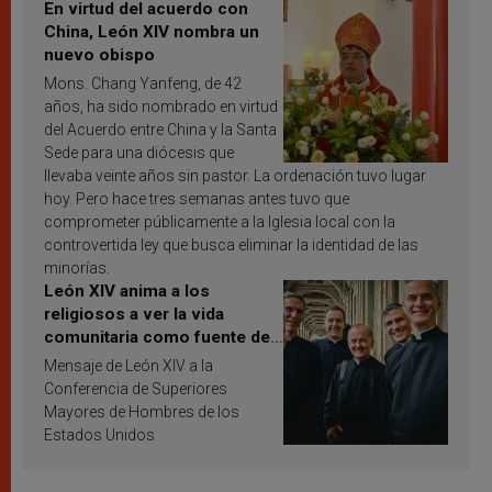
En virtud del acuerdo con
China, León XIV nombra un
nuevo obispo
Mons. Chang Yanfeng, de 42
años, ha sido nombrado en virtud
del Acuerdo entre China y la Santa
Sede para una diócesis que
llevaba veinte años sin pastor. La ordenación tuvo lugar
hoy. Pero hace tres semanas antes tuvo que
comprometer públicamente a la Iglesia local con la
controvertida ley que busca eliminar la identidad de las
minorías.
León XIV anima a los
religiosos a ver la vida
comunitaria como fuente de
inspiración y santificación
Mensaje de León XIV a la
Conferencia de Superiores
Mayores de Hombres de los
Estados Unidos