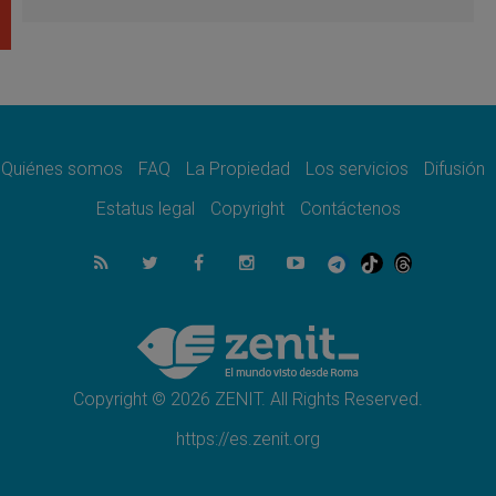
En Colombia, «la paz no se compra con una
firma»
08.08.2026
En Venezuela celebraron los 416 años del
Santo Cristo de La Grita
08.08.2026
El Papa: en Santa Ágata contemplamos la
victoria del amor sobre la muerte
Quiénes somos
FAQ
La Propiedad
Los servicios
Difusión
08.08.2026
León XIV visitará el Santuario de la Madre
Estatus legal
Copyright
Contáctenos
del Buen Consejo de Genazzano
07.08.2026
Filipinas: el Vicariato Apostólico de Calapán
se convierte en diócesis
07.08.2026
Honduras: Los desplazados invisibles de una
crisis olvidada
Copyright © 2026 ZENIT. All Rights Reserved.
https://es.zenit.org