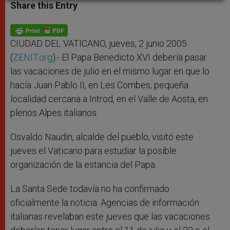
t
s
e
t
r
Share this Entry
s
e
b
t
e
A
n
o
e
p
g
o
r
p
e
k
r
CIUDAD DEL VATICANO, jueves, 2 junio 2005
(
ZENIT.org
).- El Papa Benedicto XVI debería pasar
las vacaciones de julio en el mismo lugar en que lo
hacía Juan Pablo II, en Les Combes, pequeña
localidad cercana a Introd, en el Valle de Aosta, en
plenos Alpes italianos.
Osvaldo Naudin, alcalde del pueblo, visitó este
jueves el Vaticano para estudiar la posible
organización de la estancia del Papa.
La Santa Sede todavía no ha confirmado
oficialmente la noticia. Agencias de información
italianas revelaban este jueves que las vacaciones