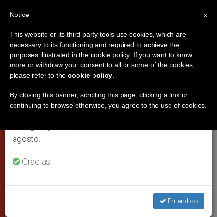
ES
Notice
×
x
Aviso importante
This website or its third party tools use cookies, which are
necessary to its functioning and required to achieve the
Del 27 de julio al 7 de agosto haremos la pausa
purposes illustrated in the cookie policy. If you want to know
El Papa podría pasar las
anual, aprovechando que en el periodo de verano
more or withdraw your consent to all or some of the cookies,
please refer to the
cookie policy
.
se generan menos informaciones y también el
vacaciones de verano en los
consumo de las mismas disminuye.
Alpes italianos
By closing this banner, scrolling this page, clicking a link or
continuing to browse otherwise, you agree to the use of cookies.
Retomamos el trabajo ordinario de las ediciones
en inglés y español de ZENIT el lunes 10 de
En la misma localidad en que lo hacía
agosto.
Juan Pablo II, Les Combes
Gracias.
JUNIO 02, 2005 00:00
ZENIT STAFF
CIUDAD DEL
VATICANO
W
M
F
T
S
Entendido
h
e
a
w
h
a
s
c
i
a