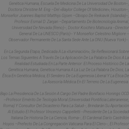
Genética Humana, Escuela De Medicina De La Universidad De Boston--,
Doctora Christine M. Eng –del «Baylor College Of Medicine», Houston--,
Monseñor Joannes Baptist Matthijs Gijsen –obispo De Reikiavik (Islandia)--,
Profesor Esmail D. Zanjan –Departamento De Biotecnología Animal,
Universidad De Nevada (Reno)--, Doctor Koichiro Matsuura --Director
General De La UNESCO (París)-- Y Monseñor Celestino Migliore --
Observador Permanente De La Santa Sede Ante La ONU (Nueva York)--.
En La Segunda Etapa, Dedicada A La «Iluminación», Se Reflexionará Sobre
Los Temas Siguientes A Través De La Aplicación De La Palabra De Dios A La
Realidad Estudiada En La Parte Anterior: El Proceso Histórico De La
Genética Humana, Genética Humana A La Luz De La Palabra De Dios, La
Ética En Genética Médica, El Sendero De La Eugenesia Liberal Y La Ética De
La Asesoría Médica En El Terreno De La Eugenesia.
Bajo La Presidencia De La Sesión A Cargo Del Padre Bonifacio Honings OCD
--Profesor Emérito De Teología Moral (Universidad Pontificia Lateranense,
Roma) Y Consultor Del Dicasterio Para La Salud--, Brindarán Su Aportación
Al Estudio El Profesor Vincenzo Cappelletti --Presidente De La Sociedad
Italiana De Historia De La Ciencia, Roma--, El Cardenal Darío Castrillón
Hoyos –prefecto De La Congregación Vaticana Para El Clero--, El Profesor