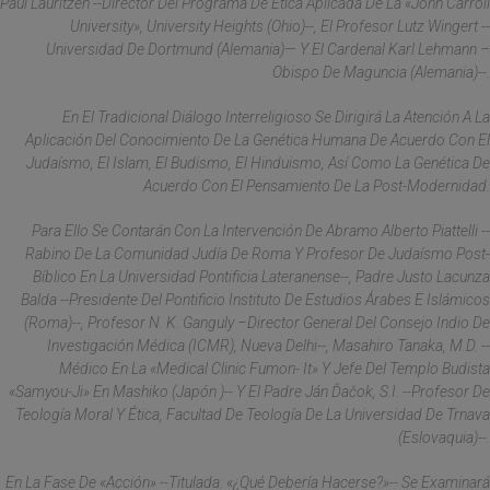
Paul Lauritzen --Director Del Programa De Ética Aplicada De La «John Carroll
University», University Heights (Ohio)--, El Profesor Lutz Wingert --
Universidad De Dortmund (Alemania)— Y El Cardenal Karl Lehmann –
Obispo De Maguncia (Alemania)--.
En El Tradicional Diálogo Interreligioso Se Dirigirá La Atención A La
Aplicación Del Conocimiento De La Genética Humana De Acuerdo Con El
Judaísmo, El Islam, El Budismo, El Hinduismo, Así Como La Genética De
Acuerdo Con El Pensamiento De La Post-Modernidad.
Para Ello Se Contarán Con La Intervención De Abramo Alberto Piattelli --
Rabino De La Comunidad Judía De Roma Y Profesor De Judaísmo Post-
Bíblico En La Universidad Pontificia Lateranense--, Padre Justo Lacunza
Balda --Presidente Del Pontificio Instituto De Estudios Árabes E Islámicos
(Roma)--, Profesor N. K. Ganguly –director General Del Consejo Indio De
Investigación Médica (ICMR), Nueva Delhi--, Masahiro Tanaka, M.D. --
Médico En La «Medical Clinic Fumon- It» Y Jefe Del Templo Budista
«Samyou-Ji» En Mashiko (Japón )-- Y El Padre Ján Ďačok, S.I. --Profesor De
Teología Moral Y Ética, Facultad De Teología De La Universidad De Trnava
(Eslovaquia)--.
En La Fase De «Acción» --Titulada: «¿Qué Debería Hacerse?»-- Se Examinará