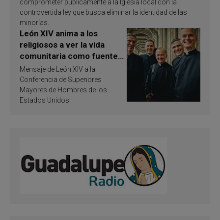
comprometer públicamente a la Iglesia local con la
controvertida ley que busca eliminar la identidad de las
minorías.
León XIV anima a los
religiosos a ver la vida
comunitaria como fuente
de inspiración y
Mensaje de León XIV a la
santificación
Conferencia de Superiores
Mayores de Hombres de los
Estados Unidos