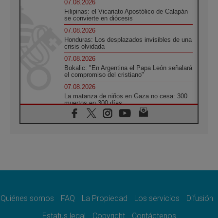
07.08.2026
Filipinas: el Vicariato Apostólico de Calapán
se convierte en diócesis
07.08.2026
Honduras: Los desplazados invisibles de una
crisis olvidada
07.08.2026
Bokalic: "En Argentina el Papa León señalará
el compromiso del cristiano"
07.08.2026
La matanza de niños en Gaza no cesa: 300
muertos en 300 días
07.08.2026
Tagle: La guerra desfigura el mundo, solo la
revelación de Dios lo transfigura
07.08.2026
Presentada la Trienal de Arte de las
Universidades Católicas: «Exercises in
Empathy»
07.08.2026
Fortunatus Nwachukwu: la comunicación
como misión al servicio del Evangelio
Quiénes somos
FAQ
La Propiedad
Los servicios
Difusión
07.08.2026
Estatus legal
Copyright
Contáctenos
SIGNIS 2026, dar voz a las religiosas en el