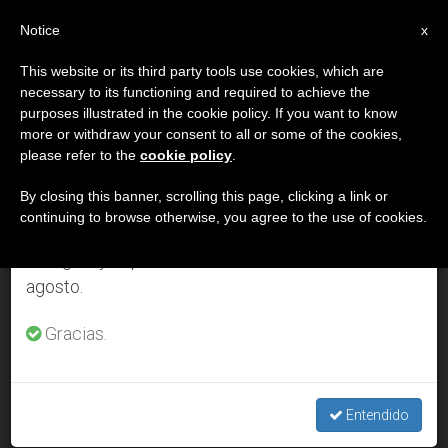
ES
Notice
×
x
Aviso importante
This website or its third party tools use cookies, which are
necessary to its functioning and required to achieve the
Del 27 de julio al 7 de agosto haremos la pausa
DÍA
purposes illustrated in the cookie policy. If you want to know
anual, aprovechando que en el periodo de verano
Junio 21st, 2005
more or withdraw your consent to all or some of the cookies,
please refer to the
cookie policy
.
se generan menos informaciones y también el
consumo de las mismas disminuye.
By closing this banner, scrolling this page, clicking a link or
continuing to browse otherwise, you agree to the use of cookies.
ÚLTIMAS NOTICIAS
Retomamos el trabajo ordinario de las ediciones
en inglés y español de ZENIT el lunes 10 de
agosto.
El Vaticano convoca a expertos mundiales en torno al
«Genoma humano»
Gracias.
JUN 21, 2005 00:00
ZENIT STAFF
Entendido