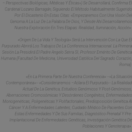
– Perspectivas Biológicas, Médicas Y Éticas») Se Desarrollará, Confirma El
Cardenal Lozano Barragán, Siguiendo El Método Habitualmente Sugerido
Por El Dicasterio En Estas Citas: «Empezaremos Con Una Visión Del
Genoma A La Luz De La Palabra De Dios, Y Desde Ahí Desarrollaremos
Nuestra Exploración En Tres Etapas: Realidad, Iluminación, Acción».
«Origen De La Vida Y Teología» Será La Intervención Con La Que El
Purpurado Abrirá Los Trabajos De La Conferencia Internacional. La Primera
Sesión La Presidirá El Padre Angelo Serra SI, Profesor Emérito De Genética
Humana (Facultad De Medicina, Universidad Católica Del Sagrado Corazón,
Roma).
«En La Primera Parte De Nuestra Conferencia» --«La Situación
Contemporánea»-- «consideraremos –aclara El Purpurado-- La Realidad
Actual De La Genética, Estudios Genómicos Y Post-Genómicos,
Aberraciones Cromosómicas Y Desórdenes Congénitos, Enfermedades
Monogenéticas, Poligenéticas Y Polifactoriales, Predisposición Genética Al
Cáncer Y A Enfermedades Latentes, Cuidado Médico De Pacientes Con
Estas Enfermedades Y De Sus Familias, Diagnóstico Prenatal Y Pre-
Implantacional De Enfermedades Genéticas, Investigación Genética De
Poblaciones Y Genoterapia».