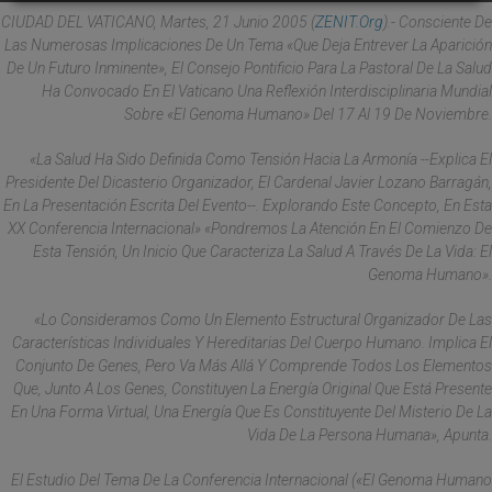
CIUDAD DEL VATICANO, Martes, 21 Junio 2005 (
ZENIT.org
).- Consciente De
Las Numerosas Implicaciones De Un Tema «que Deja Entrever La Aparición
De Un Futuro Inminente», El Consejo Pontificio Para La Pastoral De La Salud
Ha Convocado En El Vaticano Una Reflexión Interdisciplinaria Mundial
Sobre «El Genoma Humano» Del 17 Al 19 De Noviembre.
«La Salud Ha Sido Definida Como Tensión Hacia La Armonía --Explica El
Presidente Del Dicasterio Organizador, El Cardenal Javier Lozano Barragán,
En La Presentación Escrita Del Evento--. Explorando Este Concepto, En Esta
XX Conferencia Internacional» «pondremos La Atención En El Comienzo De
Esta Tensión, Un Inicio Que Caracteriza La Salud A Través De La Vida: El
Genoma Humano».
«Lo Consideramos Como Un Elemento Estructural Organizador De Las
Características Individuales Y Hereditarias Del Cuerpo Humano. Implica El
Conjunto De Genes, Pero Va Más Allá Y Comprende Todos Los Elementos
Que, Junto A Los Genes, Constituyen La Energía Original Que Está Presente
En Una Forma Virtual, Una Energía Que Es Constituyente Del Misterio De La
Vida De La Persona Humana», Apunta.
El Estudio Del Tema De La Conferencia Internacional («El Genoma Humano