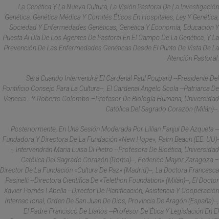
La Genética Y La Nueva Cultura, La Visión Pastoral De La Investigación
Genética, Genética Médica Y Comités Éticos En Hospitales, Ley Y Genética,
Sociedad Y Enfermedades Genéticas, Genética Y Economía, Educación Y
Puesta Al Día De Los Agentes De Pastoral En El Campo De La Genética, Y La
Prevención De Las Enfermedades Genéticas Desde El Punto De Vista De La
Atención Pastoral.
Será Cuando Intervendrá El Cardenal Paul Poupard --Presidente Del
Pontificio Consejo Para La Cultura--, El Cardenal Angelo Scola --Patriarca De
Venecia-- Y Roberto Colombo –profesor De Biología Humana, Universidad
Católica Del Sagrado Corazón (Milán)--.
Posteriormente, En Una Sesión Moderada Por Lillian Fanjul De Azqueta --
Fundadora Y Directora De La Fundación «New Hope», Palm Beach (EE. UU)-
-, Intervendrán Maria Luisa Di Pietro --Profesora De Bioética, Universidad
Católica Del Sagrado Corazón (Roma)--, Federico Mayor Zaragoza –
Director De La Fundación «Cultura De Paz» (Madrid)--, La Doctora Francesca
Pasinelli --Directora Científica De «Telethon Foundation» (Milán)--, El Doctor
Xavier Pomés I Abella --Director De Planificación, Asistencia Y Cooperación
Internac Ional, Orden De San Juan De Dios, Provincia De Aragón (España)--,
El Padre Francisco De Llanos --Profesor De Ética Y Legislación En El