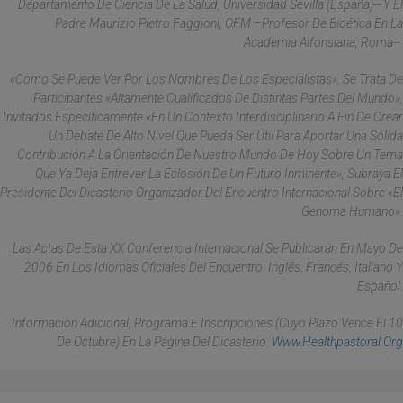
Departamento De Ciencia De La Salud, Universidad Sevilla (España)-- Y El
Padre Maurizio Pietro Faggioni, OFM –profesor De Bioética En La
Academia Alfonsiana, Roma--.
«Como Se Puede Ver Por Los Nombres De Los Especialistas», Se Trata De
Participantes «altamente Cualificados De Distintas Partes Del Mundo»,
Invitados Específicamente «en Un Contexto Interdisciplinario A Fin De Crear
Un Debate De Alto Nivel Que Pueda Ser Útil Para Aportar Una Sólida
Contribución A La Orientación De Nuestro Mundo De Hoy Sobre Un Tema
Que Ya Deja Entrever La Eclosión De Un Futuro Inminente», Subraya El
Presidente Del Dicasterio Organizador Del Encuentro Internacional Sobre «El
Genoma Humano».
Las Actas De Esta XX Conferencia Internacional Se Publicarán En Mayo De
2006 En Los Idiomas Oficiales Del Encuentro: Inglés, Francés, Italiano Y
Español.
Información Adicional, Programa E Inscripciones (cuyo Plazo Vence El 10
De Octubre) En La Página Del Dicasterio:
Www.healthpastoral.org