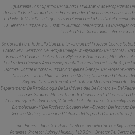
Igualmente Los Expertos Del Mundo Estudiarán «las Perspectivas De
Desarrollo En El Campo De Las Enfermedades Genéticas Humanas Desde
El Punto De Vista De La Organización Mundial De La Salud» Y «presentarán
La Genética Humana Y Su Estatuto Jurídico Internacional, La Investigación
Genética Y La Cooperación Internacional».
Se Contará Para Todo Ello Con La Intervención Del Profesor George Robert
Fraser, MD –miembro Del «Royal College Of Physicians» De Londres (Gran
Bretaña) Y Canadá--, Del Profesor Stylianos E Antonarakis, MD --«Institute
For Medical Genetics And Development» (Universidad De Ginebra)--, De La
Doctora Clotilde Mircher --Fundación Lejeune (París)--, Del Profesor Pietro
Chiurazzi --Del Instituto De Genética Médica, Universidad Católica Del
Sagrado Corazón (Roma), Del Profesor Maurizio Genuardi --Del
Departamento De Patofisiología De La Universidad De Florencia--, Del Padre
Jacques Simporé MI --Profesor De Genética En La Universidad De
Ouagadougou (Burkina Faso) Y Director Del Laboratorio De Investigación
Biomolecular-- Y Del Profesor Giovanni Neri --Director Del Instituto De
Genética Médica, Universidad Católica Del Sagrado Corazón (Roma)--.
Esta Primera Etapa De Estudio Contará También Con Los Siguientes
Ponentes: Profesor Aubrey Milunsky, MB.B.Ch. –director Del Centro De