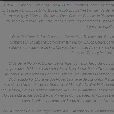
LONDRES, Sábado, 5 Junio 2005 (
ZENIT.org
).- Debemos Tener Esperanza
En La Iglesia En Europa, Exhortaba El Arzobispo De Westminster, Cardenal
Cormac Murphy-O’Connor. Pronunció Estas Palabras Durante Un Discurso
El 25 De Mayo Pasado, Que Clausuraba Un Ciclo De Conferencias Titulado:
«¿Fe En Europa?».
Otros Oradores En Los Encuentros Vespertinos Durante Las Últimas
Semanas En La Catedral De Westminster Fueron Sir Bob Geldof, Lord
Patten, La Presidenta Irlandesa Mary McAleese, Jean Vanier Y El Padre
Dominico Timothy Radcliffe.
El Cardenal Murphy-O’Connor, De 72 Años, Comenzó Recordando Sus
Impresiones Al Mirar El Panorama De La Plaza De San Pedro Cuando Se
Anunció Al Nuevo Sucesor De Pedro. Durante Tres Semanas El Mundo Se
Vio Afectado Por El Drama Que Rodeo La Muerte De Juan Pablo II Y La
Elección Del Nuevo Obispo De Roma. «Qué Maravillas Realizó El Señor En
Ese Tiempo», Decía El Cardenal Británico. «No Las Olvidaremos Fácilmente.
No Es De Maravillas Que Entre Las Primeras Comparecencias Públicas Del
Papa Benedicto Sonaran Las Palabras, ‘¡La Iglesia Está Viva!’».
Con La Elección Del Nuevo Papa, Continuaba El Arzobispo De Westminster,