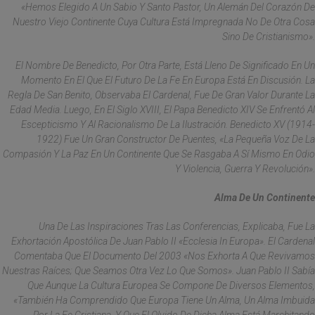
«hemos Elegido A Un Sabio Y Santo Pastor, Un Alemán Del Corazón De
Nuestro Viejo Continente Cuya Cultura Está Impregnada No De Otra Cosa
Sino De Cristianismo».
El Nombre De Benedicto, Por Otra Parte, Está Lleno De Significado En Un
Momento En El Que El Futuro De La Fe En Europa Está En Discusión. La
Regla De San Benito, Observaba El Cardenal, Fue De Gran Valor Durante La
Edad Media. Luego, En El Siglo XVIII, El Papa Benedicto XIV Se Enfrentó Al
Escepticismo Y Al Racionalismo De La Ilustración. Benedicto XV (1914-
1922) Fue Un Gran Constructor De Puentes, «la Pequeña Voz De La
Compasión Y La Paz En Un Continente Que Se Rasgaba A Sí Mismo En Odio
Y Violencia, Guerra Y Revolución».
Alma De Un Continente
Una De Las Inspiraciones Tras Las Conferencias, Explicaba, Fue La
Exhortación Apostólica De Juan Pablo II «Ecclesia In Europa». El Cardenal
Comentaba Que El Documento Del 2003 «nos Exhorta A Que Revivamos
Nuestras Raíces; Que Seamos Otra Vez Lo Que Somos». Juan Pablo II Sabía
Que Aunque La Cultura Europea Se Compone De Diversos Elementos,
«también Ha Comprendido Que Europa Tiene Un Alma, Un Alma Imbuida