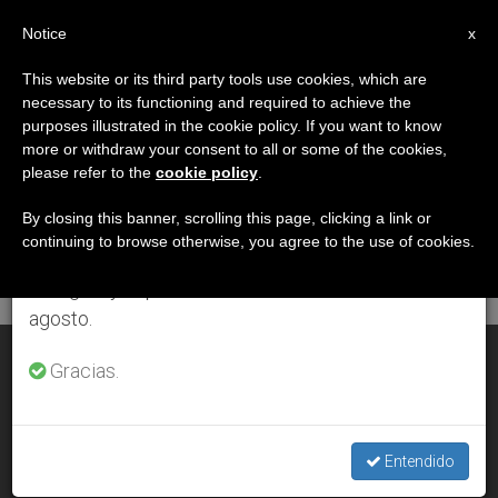
ES
Notice
×
x
Aviso importante
This website or its third party tools use cookies, which are
necessary to its functioning and required to achieve the
Del 27 de julio al 7 de agosto haremos la pausa
DÍA
purposes illustrated in the cookie policy. If you want to know
anual, aprovechando que en el periodo de verano
Junio 4th, 2005
more or withdraw your consent to all or some of the cookies,
please refer to the
cookie policy
.
se generan menos informaciones y también el
consumo de las mismas disminuye.
By closing this banner, scrolling this page, clicking a link or
continuing to browse otherwise, you agree to the use of cookies.
ÚLTIMAS NOTICIAS
Retomamos el trabajo ordinario de las ediciones
en inglés y español de ZENIT el lunes 10 de
agosto.
Europa, secularismo e Iglesia
Gracias.
JUN 04, 2005 00:00
ZENIT STAFF
Entendido