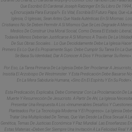
Durante Su Charla, El Cardenal Murphy-O’Connor Citó También Las Palabras
Que Escribió El Cardenal Joseph Ratzinger En Su Libro De 1994,
«¿Encrucijada Para Europa?». Es Vital, Escribía El Futuro Papa, Que «la
Iglesia, O Iglesias, Sean Antes Que Nada Auténticas En Sí Mismas. Los
Cristianos No Se Deben Permitir A Sí Mismos Que Se Les Degrade A Meros
Medios De Construir Una Moral Social, Como Desea El Estado Liberal;
Todavía Menos Deberían Justificarse A Sí Mismos A Través De La Utilidad
De Sus Obras Sociales… Lo Que Decididamente Debe La Iglesia Hacer
Primero Es Lo Que Es Propiamente Suyo: Debe Cumplir Su Tarea En La Que
Se Basa Su Identidad, Dar A Conocer A Dios Y Proclamar Su Reino».
Por Eso, La Tarea Primaria De La Iglesia Debe Ser Proclamar A Jesucristo,
Insistía El Arzobispo De Westminster. Y Esta Predicación Debe Basarse No
En La Mera Sabiduría Humana, «sino En El Espíritu Y En Su Poder».
Esta Predicación, Explicaba, Debe Comenzar Con La Proclamación De La
Muerte Y Resurrección De Jesucristo. A Partir De Ahí, La Iglesia Necesita
Presentar Una Respuesta A Los «innumerables Desafíos Y Cuestiones
Planteados Por La Tecnología Moderna Y El Progreso». La Iglesia Debe
Tratar Una Multiplicidad De Temas, Que Van Desde La Ética Sexual A La
Genética, Temas De Justicias Económica Y Paz Mundial. Las Enseñanzas En
Estas Materias «deben Ser Siempre Una Invitación A La Felicidad Real Y A