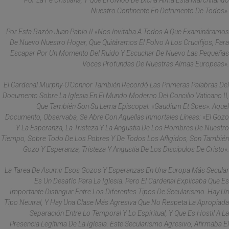
Por La Fe Cristiana, Y Que El Olvido De Dicha Alma Está Marchitando
Nuestro Continente En Detrimento De Todos».
Por Esta Razón Juan Pablo II «nos Invitaba A Todos A Que Examináramos
De Nuevo Nuestro Hogar, Que Quitáramos El Polvo A Los Crucifijos, Para
Escapar Por Un Momento Del Ruido Y Escuchar De Nuevo Las Pequeñas
Voces Profundas De Nuestras Almas Europeas».
El Cardenal Murphy-O’Connor También Recordó Las Primeras Palabras Del
Documento Sobre La Iglesia En El Mundo Moderno Del Concilio Vaticano II,
Que También Son Su Lema Episcopal: «Gaudium Et Spes». Aquel
Documento, Observaba, Se Abre Con Aquellas Inmortales Líneas: «El Gozo
Y La Esperanza, La Tristeza Y La Angustia De Los Hombres De Nuestro
Tiempo, Sobre Todo De Los Pobres Y De Todos Los Afligidos, Son También
Gozo Y Esperanza, Tristeza Y Angustia De Los Discípulos De Cristo».
La Tarea De Asumir Esos Gozos Y Esperanzas En Una Europa Más Secular
Es Un Desafío Para La Iglesia. Pero El Cardenal Explicaba Que Es
Importante Distinguir Entre Los Diferentes Tipos De Secularismo. Hay Un
Tipo Neutral, Y Hay Una Clase Más Agresiva Que No Respeta La Apropiada
Separación Entre Lo Temporal Y Lo Espiritual, Y Que Es Hostil A La
Presencia Legítima De La Iglesia. Este Secularismo Agresivo, Afirmaba El