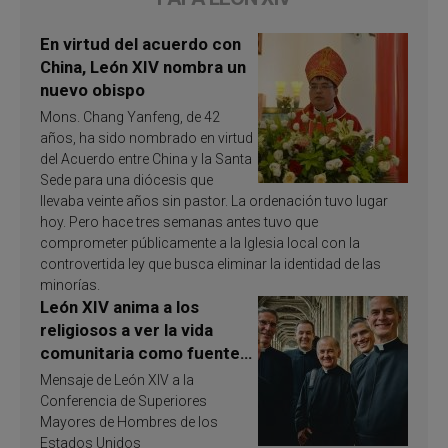
En virtud del acuerdo con
China, León XIV nombra un
nuevo obispo
Mons. Chang Yanfeng, de 42
años, ha sido nombrado en virtud
del Acuerdo entre China y la Santa
Sede para una diócesis que
llevaba veinte años sin pastor. La ordenación tuvo lugar
hoy. Pero hace tres semanas antes tuvo que
comprometer públicamente a la Iglesia local con la
controvertida ley que busca eliminar la identidad de las
minorías.
León XIV anima a los
religiosos a ver la vida
comunitaria como fuente
de inspiración y
Mensaje de León XIV a la
santificación
Conferencia de Superiores
Mayores de Hombres de los
Estados Unidos