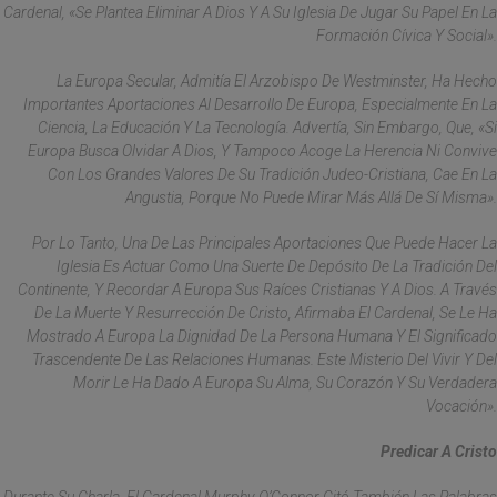
Cardenal, «se Plantea Eliminar A Dios Y A Su Iglesia De Jugar Su Papel En La
Formación Cívica Y Social».
La Europa Secular, Admitía El Arzobispo De Westminster, Ha Hecho
Importantes Aportaciones Al Desarrollo De Europa, Especialmente En La
Ciencia, La Educación Y La Tecnología. Advertía, Sin Embargo, Que, «si
Europa Busca Olvidar A Dios, Y Tampoco Acoge La Herencia Ni Convive
Con Los Grandes Valores De Su Tradición Judeo-Cristiana, Cae En La
Angustia, Porque No Puede Mirar Más Allá De Sí Misma».
Por Lo Tanto, Una De Las Principales Aportaciones Que Puede Hacer La
Iglesia Es Actuar Como Una Suerte De Depósito De La Tradición Del
Continente, Y Recordar A Europa Sus Raíces Cristianas Y A Dios. A Través
De La Muerte Y Resurrección De Cristo, Afirmaba El Cardenal, Se Le Ha
Mostrado A Europa La Dignidad De La Persona Humana Y El Significado
Trascendente De Las Relaciones Humanas. Este Misterio Del Vivir Y Del
Morir Le Ha Dado A Europa Su Alma, Su Corazón Y Su Verdadera
Vocación».
Predicar A Cristo