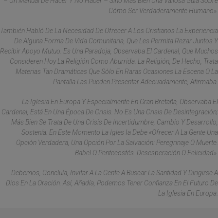
– Un Manual De Hacer Y No Hacer – Sino Más Bien Una Valiosa Guía Sobre
Cómo Ser Verdaderamente Humano».
También Habló De La Necesidad De Ofrecer A Los Cristianos La Experiencia
De Alguna Forma De Vida Comunitaria, Que Les Permita Rezar Juntos Y
Recibir Apoyo Mutuo. Es Una Paradoja, Observaba El Cardenal, Que Muchos
Consideren Hoy La Religión Como Aburrida. La Religión, De Hecho, Trata
Materias Tan Dramáticas Que Sólo En Raras Ocasiones La Escena O La
Pantalla Las Pueden Presentar Adecuadamente, Afirmaba.
La Iglesia En Europa Y Especialmente En Gran Bretaña, Observaba El
Cardenal, Está En Una Época De Crisis. No Es Una Crisis De Desintegración;
Más Bien Se Trata De Una Crisis De Incertidumbre, Cambio Y Desarrollo,
Sostenía. En Este Momento La Igles Ia Debe «ofrecer A La Gente Una
Opción Verdadera, Una Opción Por La Salvación: Peregrinaje O Muerte.
Babel O Pentecostés. Desesperación O Felicidad».
Debemos, Concluía, Invitar A La Gente A Buscar La Santidad Y Dirigirse A
Dios En La Oración. Así, Añadía, Podemos Tener Confianza En El Futuro De
La Iglesia En Europa.