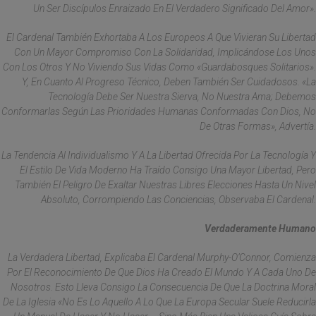
Un Ser Discípulos Enraizado En El Verdadero Significado Del Amor».
El Cardenal También Exhortaba A Los Europeos A Que Vivieran Su Libertad
Con Un Mayor Compromiso Con La Solidaridad, Implicándose Los Unos
Con Los Otros Y No Viviendo Sus Vidas Como «guardabosques Solitarios».
Y, En Cuanto Al Progreso Técnico, Deben También Ser Cuidadosos. «La
Tecnología Debe Ser Nuestra Sierva, No Nuestra Ama; Debemos
Conformarlas Según Las Prioridades Humanas Conformadas Con Dios, No
De Otras Formas», Advertía.
La Tendencia Al Individualismo Y A La Libertad Ofrecida Por La Tecnología Y
El Estilo De Vida Moderno Ha Traído Consigo Una Mayor Libertad, Pero
También El Peligro De Exaltar Nuestras Libres Elecciones Hasta Un Nivel
Absoluto, Corrompiendo Las Conciencias, Observaba El Cardenal.
Verdaderamente Humano
La Verdadera Libertad, Explicaba El Cardenal Murphy-O’Connor, Comienza
Por El Reconocimiento De Que Dios Ha Creado El Mundo Y A Cada Uno De
Nosotros. Esto Lleva Consigo La Consecuencia De Que La Doctrina Moral
De La Iglesia «no Es Lo Aquello A Lo Que La Europa Secular Suele Reducirla