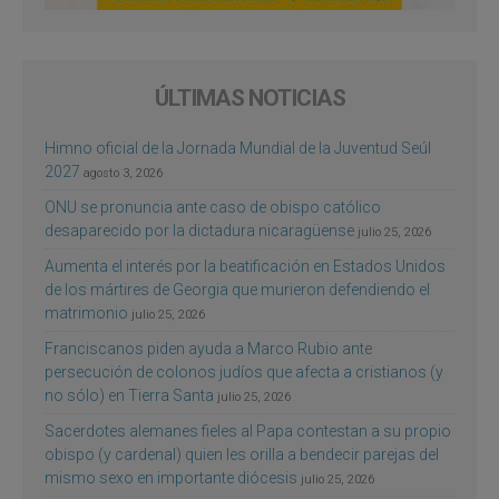
ÚLTIMAS NOTICIAS
Himno oficial de la Jornada Mundial de la Juventud Seúl
2027
agosto 3, 2026
ONU se pronuncia ante caso de obispo católico
desaparecido por la dictadura nicaragüense
julio 25, 2026
Aumenta el interés por la beatificación en Estados Unidos
de los mártires de Georgia que murieron defendiendo el
matrimonio
julio 25, 2026
Franciscanos piden ayuda a Marco Rubio ante
persecución de colonos judíos que afecta a cristianos (y
no sólo) en Tierra Santa
julio 25, 2026
Sacerdotes alemanes fieles al Papa contestan a su propio
obispo (y cardenal) quien les orilla a bendecir parejas del
mismo sexo en importante diócesis
julio 25, 2026