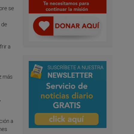
pre se
o de
rir a
a
ez más
,
ción a
ones