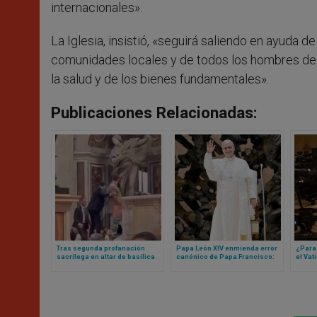
internacionales».
La Iglesia, insistió, «seguirá saliendo en ayuda 
comunidades locales y de todos los hombres de b
la salud y de los bienes fundamentales».
Publicaciones Relacionadas:
Tras segunda profanación
Papa León XIV enmienda error
¿Para
sacrílega en altar de basílica
canónico de Papa Francisco:
el Vat
vaticana, cardenal realiza rito
ahora sí cualquier mujer (o
de Hol
para pedir perdón a Dios
laico) podrá ser gobernador
es tod
del Vaticano