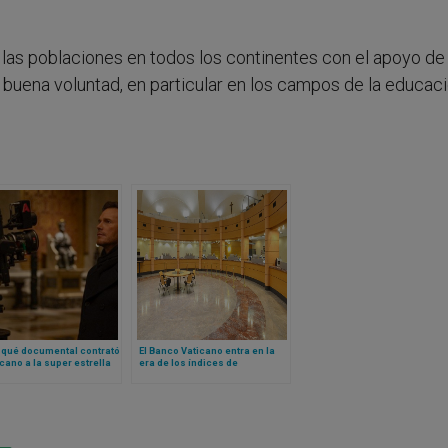
de las poblaciones en todos los continentes con el apoyo de
uena voluntad, en particular en los campos de la educaci
 qué documental contrató
El Banco Vaticano entra en la
icano a la super estrella
era de los índices de
lywood Chris Pratt? Esto
referencia basados ​​en la fe
o lo que se sabe