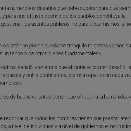
ronta numerosos desafíos que debe superar para que siem
 y para que el justo destino de los pueblos constituya la
gestionar los asuntos públicos, no para ellos mismos, sin
ro corazón no puede quedarse tranquilo mientras vemos suf
de un techo o de otros bienes fundamentales».
ostros, señaló, «tenemos que afrontar el primer desafío: l
tre países y entre continentes, por una repartición cada v
 hombres».
bres de buena voluntad tienen que ofrecer a la humanidad»
á de recordar que todos los hombres tienen que prestar aten
, a nivel de individuos y a nivel de gobiernos e instituci