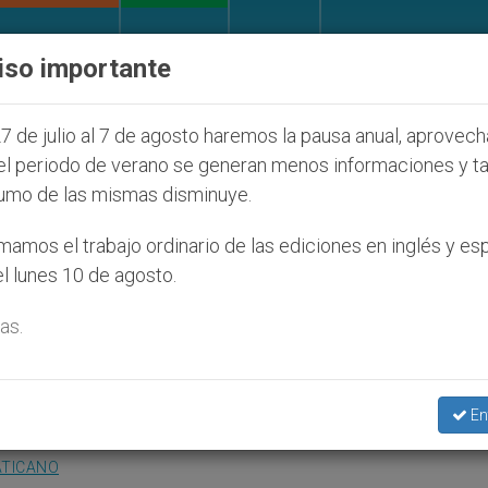
IGLESIA Y MUNDO
DOCUMENTOS
DONATIVOS
iso importante
 judíos que afecta a cristianos (y no sólo) en Tierra
7 de julio al 7 de agosto haremos la pausa anual, aprovec
el periodo de verano se generan menos informaciones y t
umo de las mismas disminuye.
 desafío de la familia huma
amos el trabajo ordinario de las ediciones en inglés y es
l lunes 10 de agosto.
as.
s ante la Santa Sede
En
ATICANO