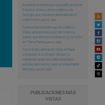
Aumenta el interés por la beatificación en
Estados Unidos de los mártires de
Georgia que murieron defendiendo el
matrimonio
julio 25, 2026
Franciscanos piden ayuda a Marco
Rubio ante persecución de colonos
judíos que afecta a cristianos (y no sólo)
en Tierra Santa
julio 25, 2026
Sacerdotes alemanes fieles al Papa
contestan a su propio obispo (y
cardenal) quien les orilla a bendecir
parejas del mismo sexo en importante
diócesis
julio 25, 2026
PUBLICACIONES MÁS
VISTAS