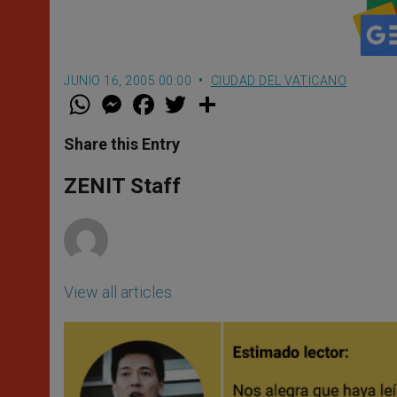
JUNIO 16, 2005 00:00
CIUDAD DEL VATICANO
W
M
F
T
S
h
e
a
w
h
a
s
c
i
a
t
s
e
t
r
Share this Entry
s
e
b
t
e
A
n
o
e
p
g
o
r
ZENIT Staff
p
e
k
r
View all articles