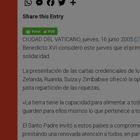
h
e
a
w
h
a
s
c
i
a
t
s
e
t
r
Share this Entry
s
e
b
t
e
A
n
o
e
p
g
o
r
p
e
k
CIUDAD DEL VATICANO, jueves, 16 junio 2005 (
Z
r
Benedicto XVI consideró este jueves que el prim
solidaridad.
La presentación de las cartas credenciales de l
Zelanda, Ruanda, Suiza y Zimbabwe ofreció la op
justa repartición de las riquezas,
«La tierra tiene la capacidad para alimentar a to
guarden para ellos mismos lo que pertenece a tod
El Santo Padre invitó a estos países a comprom
prestando una renovada atención a todos, en part