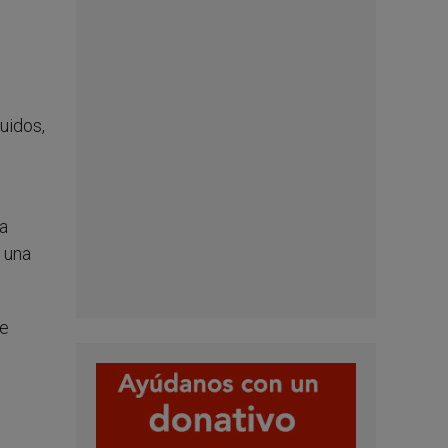
luidos,
a
 una
se