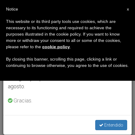
ES
Notice
×
x
Aviso importante
This website or its third party tools use cookies, which are
necessary to its functioning and required to achieve the
Del 27 de julio al 7 de agosto haremos la pausa
purposes illustrated in the cookie policy. If you want to know
anual, aprovechando que en el periodo de verano
more or withdraw your consent to all or some of the cookies,
please refer to the
cookie policy
.
se generan menos informaciones y también el
consumo de las mismas disminuye.
By closing this banner, scrolling this page, clicking a link or
continuing to browse otherwise, you agree to the use of cookies.
Retomamos el trabajo ordinario de las ediciones
en inglés y español de ZENIT el lunes 10 de
agosto.
Gracias.
Entendido