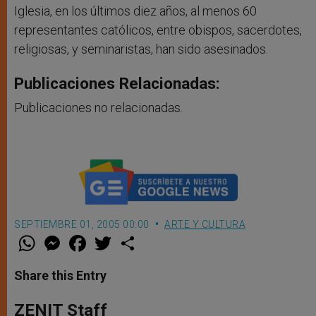
Iglesia, en los últimos diez años, al menos 60
representantes católicos, entre obispos, sacerdotes,
religiosas, y seminaristas, han sido asesinados.
Publicaciones Relacionadas:
Publicaciones no relacionadas.
SEPTIEMBRE 01, 2005 00:00
ARTE Y CULTURA
W
M
F
T
S
h
e
a
w
h
a
s
c
i
a
t
s
e
t
r
Share this Entry
s
e
b
t
e
A
n
o
e
p
g
o
r
ZENIT Staff