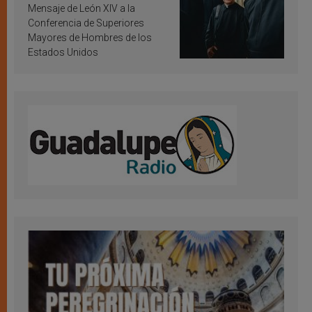
inspiración y santificación
Mensaje de León XIV a la
Conferencia de Superiores
Mayores de Hombres de los
Estados Unidos