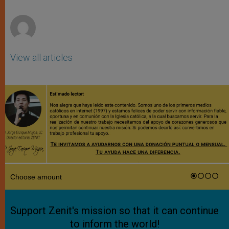
p
e
k
r
View all articles