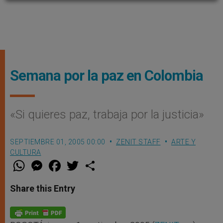
Semana por la paz en Colombia
«Si quieres paz, trabaja por la justicia»
SEPTIEMBRE 01, 2005 00:00
ZENIT STAFF
ARTE Y
CULTURA
W
M
F
T
S
h
e
a
w
h
a
s
c
i
a
t
s
e
t
r
Share this Entry
s
e
b
t
e
A
n
o
e
p
g
o
r
p
e
k