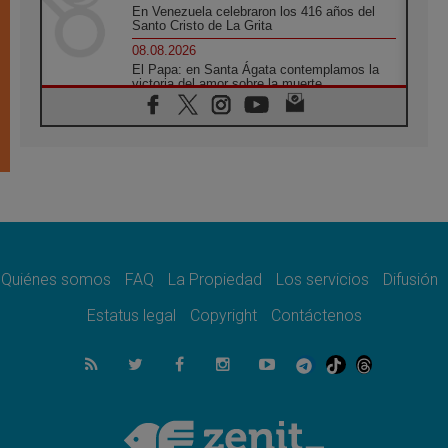
En Venezuela celebraron los 416 años del
Santo Cristo de La Grita
08.08.2026
El Papa: en Santa Ágata contemplamos la
victoria del amor sobre la muerte
08.08.2026
León XIV visitará el Santuario de la Madre
del Buen Consejo de Genazzano
07.08.2026
Filipinas: el Vicariato Apostólico de Calapán
se convierte en diócesis
07.08.2026
Honduras: Los desplazados invisibles de una
crisis olvidada
Quiénes somos
FAQ
La Propiedad
Los servicios
Difusión
07.08.2026
Bokalic: "En Argentina el Papa León señalará
Estatus legal
Copyright
Contáctenos
el compromiso del cristiano"
07.08.2026
La matanza de niños en Gaza no cesa: 300
muertos en 300 días
07.08.2026
Tagle: La guerra desfigura el mundo, solo la
revelación de Dios lo transfigura