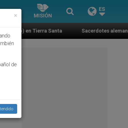
ES
×
MISIÓN
ra Santa
Sacerdotes alemanes fieles al Papa co
hando
ambién
pañol de
el
tendido