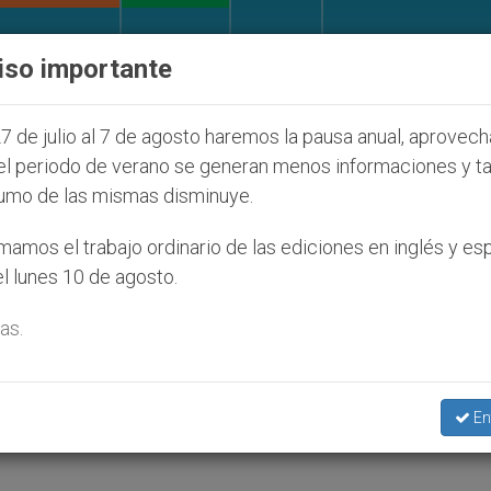
IGLESIA Y MUNDO
DOCUMENTOS
DONATIVOS
iso importante
os judíos que afecta a cristianos (y no sólo) en Tier
7 de julio al 7 de agosto haremos la pausa anual, aprovec
el periodo de verano se generan menos informaciones y t
umo de las mismas disminuye.
az, desafío de la misión
amos el trabajo ordinario de las ediciones en inglés y es
l lunes 10 de agosto.
 el Papa
as.
o de obispos de la República Democrática d
En