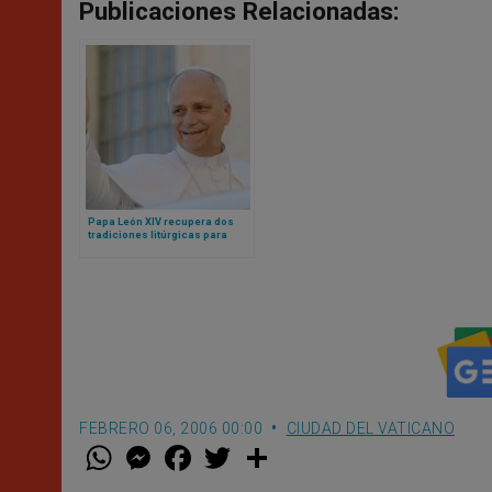
Publicaciones Relacionadas:
Papa León XIV recupera dos
tradiciones litúrgicas para
Navidad
FEBRERO 06, 2006 00:00
CIUDAD DEL VATICANO
W
M
F
T
S
h
e
a
w
h
a
s
c
i
a