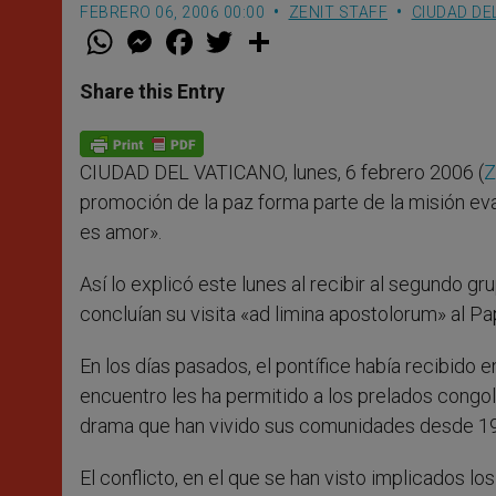
FEBRERO 06, 2006 00:00
ZENIT STAFF
CIUDAD DE
W
M
F
T
S
h
e
a
w
h
a
s
c
i
a
t
s
e
t
r
Share this Entry
s
e
b
t
e
A
n
o
e
p
g
o
r
p
e
k
CIUDAD DEL VATICANO, lunes, 6 febrero 2006 (
Z
r
promoción de la paz forma parte de la misión eva
es amor».
Así lo explicó este lunes al recibir al segundo 
concluían su visita «ad limina apostolorum» al P
En los días pasados, el pontífice había recibido 
encuentro les ha permitido a los prelados congol
drama que han vivido sus comunidades desde 199
El conflicto, en el que se han visto implicados l