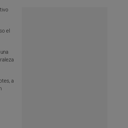
tivo
so el
s una
uraleza
otes, a
n