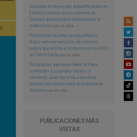
Aumenta el interés por la beatificación en
Estados Unidos de los mártires de
Georgia que murieron defendiendo el
matrimonio
julio 25, 2026
Franciscanos piden ayuda a Marco
Rubio ante persecución de colonos
judíos que afecta a cristianos (y no sólo)
en Tierra Santa
julio 25, 2026
Sacerdotes alemanes fieles al Papa
contestan a su propio obispo (y
cardenal) quien les orilla a bendecir
parejas del mismo sexo en importante
diócesis
julio 25, 2026
PUBLICACIONES MÁS
VISTAS