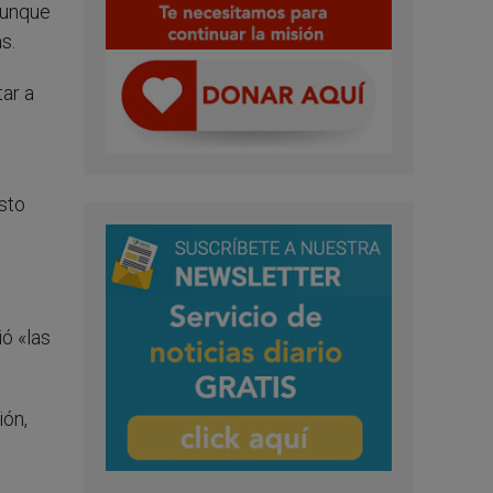
aunque
s.
tar a
sto
ó «las
ión,