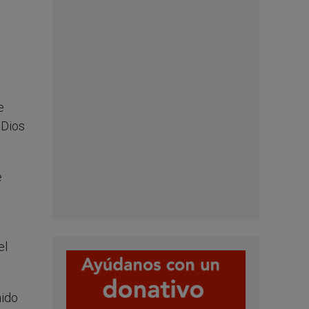
e
«Dios
e
el
nido