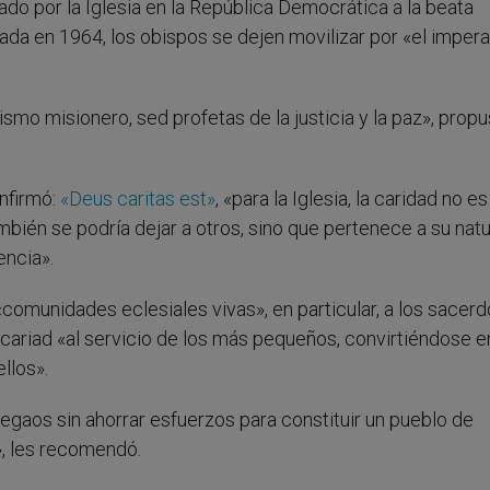
do por la Iglesia en la República Democrática a la beata
ada en 1964, los obispos se dejen movilizar por «el impera
ismo misionero, sed profetas de la justicia y la paz», propu
onfirmó:
«Deus caritas est»
, «para la Iglesia, la caridad no e
mbién se podría dejar a otros, sino que pertenece a su nat
encia».
«comunidades eclesiales vivas», en particular, a los sacerd
a cariad «al servicio de los más pequeños, convirtiéndose e
llos».
regaos sin ahorrar esfuerzos para constituir un pueblo de
», les recomendó.