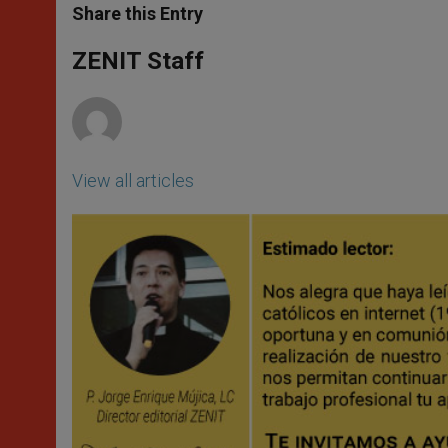
t
s
e
t
r
Share this Entry
s
e
b
t
e
A
n
o
e
p
g
o
r
ZENIT Staff
p
e
k
r
View all articles