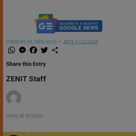
FEBRERO 09, 2006 00:00
ARTE Y CULTURA
W
M
F
T
S
h
e
a
w
h
a
s
c
i
a
t
s
e
t
r
Share this Entry
s
e
b
t
e
A
n
o
e
p
g
o
r
ZENIT Staff
p
e
k
r
View all articles