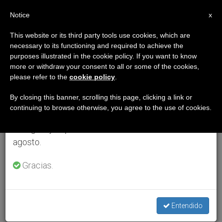
ES
Notice
×
x
Aviso importante
This website or its third party tools use cookies, which are
necessary to its functioning and required to achieve the
Del 27 de julio al 7 de agosto haremos la pausa
purposes illustrated in the cookie policy. If you want to know
anual, aprovechando que en el periodo de verano
more or withdraw your consent to all or some of the cookies,
please refer to the
cookie policy
.
se generan menos informaciones y también el
consumo de las mismas disminuye.
By closing this banner, scrolling this page, clicking a link or
continuing to browse otherwise, you agree to the use of cookies.
Retomamos el trabajo ordinario de las ediciones
en inglés y español de ZENIT el lunes 10 de
agosto.
Gracias.
Entendido