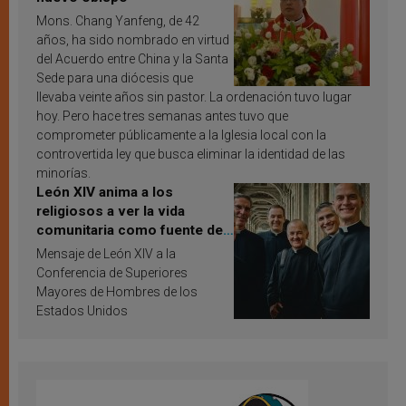
Mons. Chang Yanfeng, de 42
años, ha sido nombrado en virtud
del Acuerdo entre China y la Santa
Sede para una diócesis que
llevaba veinte años sin pastor. La ordenación tuvo lugar
hoy. Pero hace tres semanas antes tuvo que
comprometer públicamente a la Iglesia local con la
controvertida ley que busca eliminar la identidad de las
minorías.
León XIV anima a los
religiosos a ver la vida
comunitaria como fuente de
inspiración y santificación
Mensaje de León XIV a la
Conferencia de Superiores
Mayores de Hombres de los
Estados Unidos