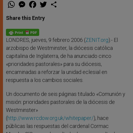
W
M
F
T
S
h
e
a
w
h
a
s
c
i
a
t
s
e
t
r
Share this Entry
s
e
b
t
e
A
n
o
e
p
g
o
r
p
e
k
r
LONDRES, jueves, 9 febrero 2006 (
ZENIT.org
).- El
arzobispo de Westminster, la diócesis católica
capitalina de Inglaterra, de ha anunciado cinco
«prioridades pastorales» para su diócesis,
encaminadas a reforzar la unidad eclesial en
respuesta a los cambios sociales.
Un documento de seis páginas titulado «Comunión y
misión: prioridades pastorales de la diócesis de
Westminster»
(
http://www.rcdow.org.uk/whitepaper/
), hace
públicas las respuestas del cardenal Cormac