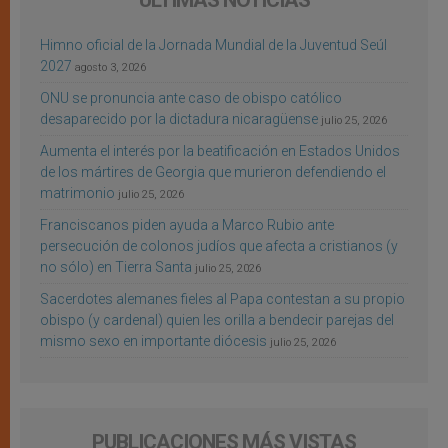
ÚLTIMAS NOTICIAS
Himno oficial de la Jornada Mundial de la Juventud Seúl
2027
agosto 3, 2026
ONU se pronuncia ante caso de obispo católico
desaparecido por la dictadura nicaragüense
julio 25, 2026
Aumenta el interés por la beatificación en Estados Unidos
de los mártires de Georgia que murieron defendiendo el
matrimonio
julio 25, 2026
Franciscanos piden ayuda a Marco Rubio ante
persecución de colonos judíos que afecta a cristianos (y
no sólo) en Tierra Santa
julio 25, 2026
Sacerdotes alemanes fieles al Papa contestan a su propio
obispo (y cardenal) quien les orilla a bendecir parejas del
mismo sexo en importante diócesis
julio 25, 2026
PUBLICACIONES MÁS VISTAS