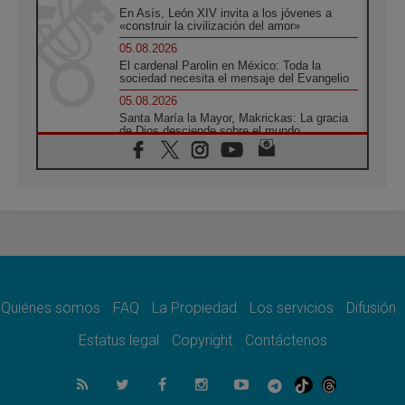
En Asís, León XIV invita a los jóvenes a
«construir la civilización del amor»
05.08.2026
El cardenal Parolin en México: Toda la
sociedad necesita el mensaje del Evangelio
05.08.2026
Santa María la Mayor, Makrickas: La gracia
de Dios desciende sobre el mundo
05.08.2026
Cristianos y confucianos: Respeto y
sabiduría para afrontar los urgentes desafíos
de hoy
05.08.2026
En marcha hacia Asís en nombre de San
Francisco, a la espera de León
05.08.2026
Venezuela, Padre Pagniello: "En medio del
dolor, una Iglesia que no se rinde"
Quiénes somos
FAQ
La Propiedad
Los servicios
Difusión
05.08.2026
Estatus legal
Copyright
Contáctenos
La Fuerza del "Círculo de Héroes" con el
Papa en la Audiencia General
05.08.2026
Nuncio en Ucrania: Preocupa escuchar a