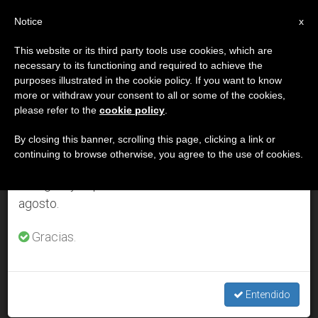
ES
Notice
×
x
Aviso importante
This website or its third party tools use cookies, which are
necessary to its functioning and required to achieve the
Del 27 de julio al 7 de agosto haremos la pausa
DÍA
purposes illustrated in the cookie policy. If you want to know
anual, aprovechando que en el periodo de verano
Febrero 12th, 2006
more or withdraw your consent to all or some of the cookies,
please refer to the
cookie policy
.
se generan menos informaciones y también el
consumo de las mismas disminuye.
By closing this banner, scrolling this page, clicking a link or
continuing to browse otherwise, you agree to the use of cookies.
ÚLTIMAS NOTICIAS
Retomamos el trabajo ordinario de las ediciones
en inglés y español de ZENIT el lunes 10 de
agosto.
Benedicto XVI: Como leprosos, necesitamos ser curados
por Dios
Gracias.
FEB 12, 2006 00:00
ZENIT STAFF
Entendido