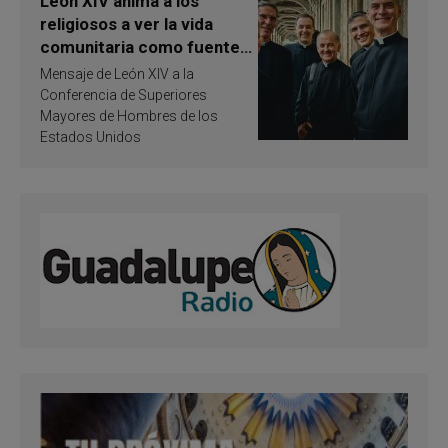
León XIV anima a los
religiosos a ver la vida
comunitaria como fuente
de inspiración y
Mensaje de León XIV a la
santificación
Conferencia de Superiores
Mayores de Hombres de los
Estados Unidos