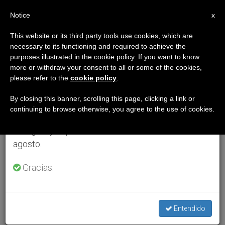
ES
Notice
×
x
Aviso importante
This website or its third party tools use cookies, which are
necessary to its functioning and required to achieve the
Del 27 de julio al 7 de agosto haremos la pausa
purposes illustrated in the cookie policy. If you want to know
anual, aprovechando que en el periodo de verano
more or withdraw your consent to all or some of the cookies,
please refer to the
cookie policy
.
se generan menos informaciones y también el
consumo de las mismas disminuye.
By closing this banner, scrolling this page, clicking a link or
continuing to browse otherwise, you agree to the use of cookies.
Retomamos el trabajo ordinario de las ediciones
en inglés y español de ZENIT el lunes 10 de
agosto.
Gracias.
Entendido