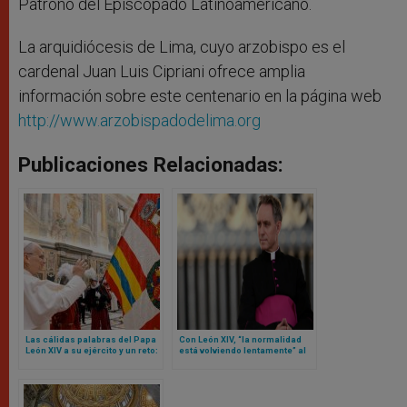
Patrono del Episcopado Latinoamericano.
La arquidiócesis de Lima, cuyo arzobispo es el
cardenal Juan Luis Cipriani ofrece amplia
información sobre este centenario en la página web
http://www.arzobispadodelima.org
Publicaciones Relacionadas:
Las cálidas palabras del Papa
Con León XIV, “la normalidad
León XIV a su ejército y un reto:
está volviendo lentamente” al
sean mensaje de unidad para
Vaticano… según el secretario
toda la Curia Romana
privado de Benedicto XVI