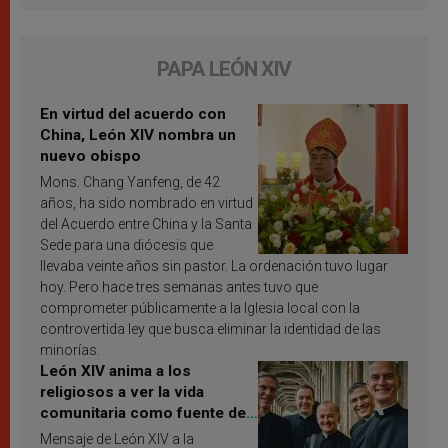
PAPA LEÓN XIV
En virtud del acuerdo con
China, León XIV nombra un
nuevo obispo
Mons. Chang Yanfeng, de 42
años, ha sido nombrado en virtud
del Acuerdo entre China y la Santa
Sede para una diócesis que
llevaba veinte años sin pastor. La ordenación tuvo lugar
hoy. Pero hace tres semanas antes tuvo que
comprometer públicamente a la Iglesia local con la
controvertida ley que busca eliminar la identidad de las
minorías.
León XIV anima a los
religiosos a ver la vida
comunitaria como fuente de
inspiración y santificación
Mensaje de León XIV a la