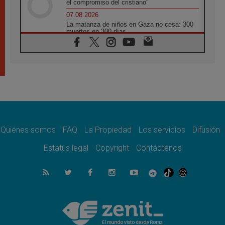
el compromiso del cristiano"
07.08.2026
La matanza de niños en Gaza no cesa: 300
muertos en 300 días
07.08.2026
Tagle: La guerra desfigura el mundo, solo la
revelación de Dios lo transfigura
07.08.2026
Presentada la Trienal de Arte de las
Universidades Católicas: «Exercises in
Empathy»
07.08.2026
Fortunatus Nwachukwu: la comunicación
como misión al servicio del Evangelio
Quiénes somos
FAQ
La Propiedad
Los servicios
Difusión
07.08.2026
Estatus legal
Copyright
Contáctenos
SIGNIS 2026, dar voz a las religiosas en el
espacio público
07.08.2026
Lanzan un proyecto de empoderamiento
digital para mujeres líderes en África
07.08.2026
Programa oficial del Viaje Apostólico del
Papa León XIV a Francia