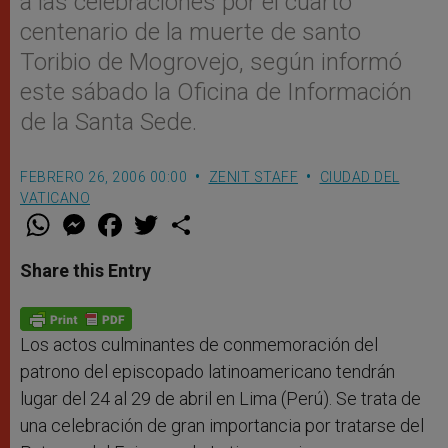
a las celebraciones por el cuarto
centenario de la muerte de santo
Toribio de Mogrovejo, según informó
este sábado la Oficina de Información
de la Santa Sede.
FEBRERO 26, 2006 00:00
ZENIT STAFF
CIUDAD DEL
VATICANO
W
M
F
T
S
h
e
a
w
h
a
s
c
i
a
t
s
e
t
r
Share this Entry
s
e
b
t
e
A
n
o
e
p
g
o
r
p
e
k
r
Los actos culminantes de conmemoración del
patrono del episcopado latinoamericano tendrán
lugar del 24 al 29 de abril en Lima (Perú). Se trata de
una celebración de gran importancia por tratarse del