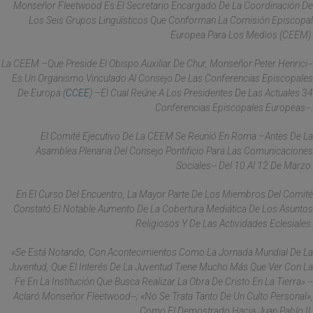
Monseñor Fleetwood Es El Secretario Encargado De La Coordinación De
Los Seis Grupos Lingüísticos Que Conforman La Comisión Episcopal
Europea Para Los Medios (CEEM).
La CEEM –que Preside El Obispo Auxiliar De Chur, Monseñor Peter Henrici--
Es Un Organismo Vinculado Al Consejo De Las Conferencias Episcopales
De Europa (
CCEE
) –el Cual Reúne A Los Presidentes De Las Actuales 34
Conferencias Episcopales Europeas--.
El Comité Ejecutivo De La CEEM Se Reunió En Roma –antes De La
Asamblea Plenaria Del Consejo Pontificio Para Las Comunicaciones
Sociales-- Del 10 Al 12 De Marzo.
En El Curso Del Encuentro, La Mayor Parte De Los Miembros Del Comité
Constató El Notable Aumento De La Cobertura Mediática De Los Asuntos
Religiosos Y De Las Actividades Eclesiales.
«Se Está Notando, Con Acontecimientos Como La Jornada Mundial De La
Juventud, Que El Interés De La Juventud Tiene Mucho Más Que Ver Con La
Fe En La Institución Que Busca Realizar La Obra De Cristo En La Tierra» --
Aclaró Monseñor Fleetwood--; «no Se Trata Tanto De Un Culto Personal»,
Como El Demostrado Hacia Juan Pablo II: