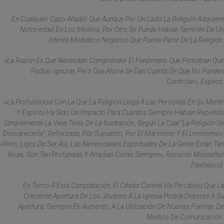
En Cualquier Caso Añadió Que Aunque Por Un Lado La Religión Adquiere
Notoriedad En Los Medios, Por Otro Se Puede Hablar También De Un
Interés Mediático Negativo Que Puede Partir De La Religión.
«La Razón Es Que Necesitan Comprender El Fenómeno Que Pensaban Que
Podían Ignorar, Pero Que Ahora Se Dan Cuenta De Que No Pueden
Controlar», Explicó.
«La Profundidad Con La Que La Religión Llega A Las Personas En Su Mente
Y Espíritu Ha Sido Un Impacto Para Cuantos Siempre Habían Repetido
Simplemente La Vieja Tesis De La Ilustración, Según La Cual "la Religión Se
Desvanecería", Reforzada, Por Supuesto, Por El Marxismo Y El Leninismo»;
«pero, Lejos De Ser Así, Las Necesidades Espirituales De La Gente Están Tan
Vivas, Son Tan Profundas Y Amplias Como Siempre», Recordó Monseñor
Fleetwood.
En Torno A Esta Constatación, El Citado Comité Ha Percibido Que La
Creciente Apertura De Los Jóvenes A La Iglesia Podría Deberse A Su
Apertura, Siempre En Aumento, A La Utilización De Nuevas Formas De
Medios De Comunicación.