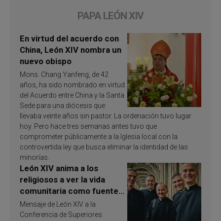
PAPA LEÓN XIV
En virtud del acuerdo con
China, León XIV nombra un
nuevo obispo
Mons. Chang Yanfeng, de 42
años, ha sido nombrado en virtud
del Acuerdo entre China y la Santa
Sede para una diócesis que
llevaba veinte años sin pastor. La ordenación tuvo lugar
hoy. Pero hace tres semanas antes tuvo que
comprometer públicamente a la Iglesia local con la
controvertida ley que busca eliminar la identidad de las
minorías.
León XIV anima a los
religiosos a ver la vida
comunitaria como fuente
de inspiración y
Mensaje de León XIV a la
santificación
Conferencia de Superiores