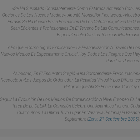
«Se Ha Suscitado Constantemente Cómo Estamos Actuando Con Las
Opciones De Los Nuevos Medios», Apuntó Monseñor Fleetwood; «nuestro
Énfasis Se Ha Puesto En La Formación De Los Católicos», «a Fin De Que
Sean Eficientes Y Profesionales En El Terreno De Las Comunicaciones,
Especialmente Con Las Técnicas Modernas».
Y Es Que –como Siguió Explicando-- La Evangelización A Través De Los
Nuevos Medios Es Especialmente Crucial Hoy, Dados Los Peligros Que Hay
Para Los Jóvenes.
Asimismo, En El Encuentro Surgió «una Sorprendente Preocupación»
Respecto A «los Juegos De Ordenador, La Realidad Virtual Y Los Diferentes
Peligros Que Ahí Se Encierran», Concluyó.
Seguir La Evolución De Los Medios De Comunicación A Nivel Europeo Es La
Tarea De La CEEM. La Comisión Celebra Una Asamblea Plenaria Cada
Cuatro Años. La Última Tuvo Lugar En Varsovia (Polonia) El Pasado
Septiembre (
Zenit, 21 Septiembre 2005
).