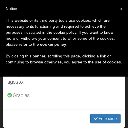
ES
Notice
×
x
Aviso importante
This website or its third party tools use cookies, which are
necessary to its functioning and required to achieve the
Del 27 de julio al 7 de agosto haremos la pausa
DÍA
purposes illustrated in the cookie policy. If you want to know
anual, aprovechando que en el periodo de verano
Abril 3rd, 2006
more or withdraw your consent to all or some of the cookies,
please refer to the
cookie policy
.
se generan menos informaciones y también el
consumo de las mismas disminuye.
By closing this banner, scrolling this page, clicking a link or
continuing to browse otherwise, you agree to the use of cookies.
ÚLTIMAS NOTICIAS
Retomamos el trabajo ordinario de las ediciones
en inglés y español de ZENIT el lunes 10 de
agosto.
Crece el interés de los medios de comunicación hacia
cuestiones religiosas y la Iglesia católica
Gracias.
APR 03, 2006 00:00
ZENIT STAFF
Entendido