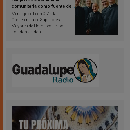
religiosos a ver la vida
comunitaria como fuente de
inspiración y santificación
Mensaje de León XIV a la
Conferencia de Superiores
Mayores de Hombres de los
Estados Unidos