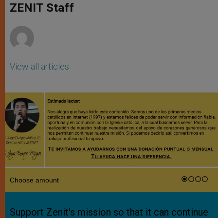
p
g
o
r
ZENIT Staff
p
e
k
r
View all articles