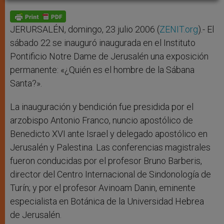
A
n
o
e
p
g
o
r
p
e
k
r
JERURSALÉN, domingo, 23 julio 2006 (
ZENIT.org
).- El
sábado 22 se inauguró inaugurada en el Instituto
Pontificio Notre Dame de Jerusalén una exposición
permanente: «¿Quién es el hombre de la Sábana
Santa?».
La inauguración y bendición fue presidida por el
arzobispo Antonio Franco, nuncio apostólico de
Benedicto XVI ante Israel y delegado apostólico en
Jerusalén y Palestina. Las conferencias magistrales
fueron conducidas por el profesor Bruno Barberis,
director del Centro Internacional de Sindonología de
Turín; y por el profesor Avinoam Danin, eminente
especialista en Botánica de la Universidad Hebrea
de Jerusalén.