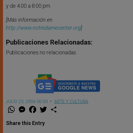
y de 4.00 a 8.00 pm.
[Más información en
http://www.notredamecenter.org
]
Publicaciones Relacionadas:
Publicaciones no relacionadas.
JULIO 23, 2006 00:00
ARTE Y CULTURA
W
M
F
T
S
h
e
a
w
h
a
s
c
i
a
t
s
e
t
r
Share this Entry
s
e
b
t
e
A
n
o
e