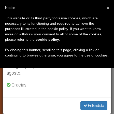
ES
Notice
×
x
Aviso importante
This website or its third party tools use cookies, which are
necessary to its functioning and required to achieve the
Del 27 de julio al 7 de agosto haremos la pausa
purposes illustrated in the cookie policy. If you want to know
Exposición permanente de la
anual, aprovechando que en el periodo de verano
more or withdraw your consent to all or some of the cookies,
please refer to the
cookie policy
.
se generan menos informaciones y también el
«Sábana Santa» en Jerusalén
consumo de las mismas disminuye.
By closing this banner, scrolling this page, clicking a link or
continuing to browse otherwise, you agree to the use of cookies.
Retomamos el trabajo ordinario de las ediciones
Presenta la primera escultura que
en inglés y español de ZENIT el lunes 10 de
reconstruye la imagen en tres
agosto.
dimensiones
Gracias.
JULIO 23, 2006 00:00
ZENIT STAFF
ARTE Y CULTURA
W
M
F
T
S
h
e
a
w
h
a
s
c
i
a
Entendido
t
s
e
t
r
Share this Entry
s
e
b
t
e