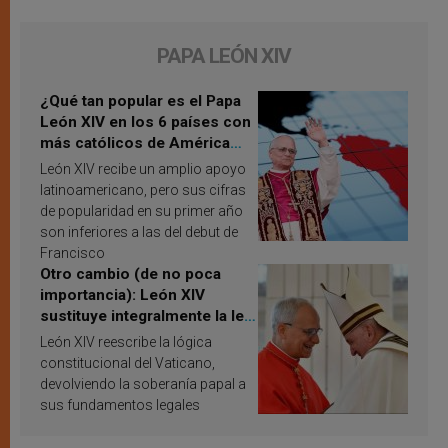
PAPA LEÓN XIV
¿Qué tan popular es el Papa
León XIV en los 6 países con
más católicos de América
Latina en 2026? Publican
León XIV recibe un amplio apoyo
resultados de investigación
latinoamericano, pero sus cifras
de popularidad en su primer año
son inferiores a las del debut de
Francisco
Otro cambio (de no poca
importancia): León XIV
sustituye integralmente la ley
vaticana de Papa Francisco
León XIV reescribe la lógica
constitucional del Vaticano,
devolviendo la soberanía papal a
sus fundamentos legales