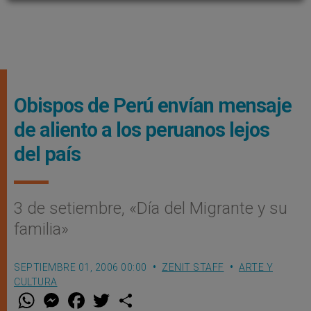
Obispos de Perú envían mensaje
de aliento a los peruanos lejos
del país
3 de setiembre, «Día del Migrante y su
familia»
SEPTIEMBRE 01, 2006 00:00
ZENIT STAFF
ARTE Y
CULTURA
W
M
F
T
S
h
e
a
w
h