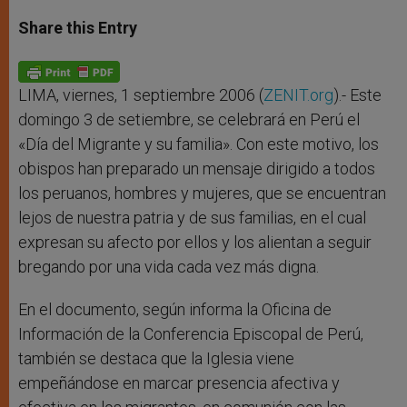
a
s
c
i
a
t
s
e
t
r
Share this Entry
s
e
b
t
e
A
n
o
e
p
g
o
r
p
e
k
r
LIMA, viernes, 1 septiembre 2006 (
ZENIT.org
).- Este
domingo 3 de setiembre, se celebrará en Perú el
«Día del Migrante y su familia». Con este motivo, los
obispos han preparado un mensaje dirigido a todos
los peruanos, hombres y mujeres, que se encuentran
lejos de nuestra patria y de sus familias, en el cual
expresan su afecto por ellos y los alientan a seguir
bregando por una vida cada vez más digna.
En el documento, según informa la Oficina de
Información de la Conferencia Episcopal de Perú,
también se destaca que la Iglesia viene
empeñándose en marcar presencia afectiva y