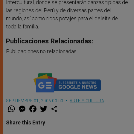
Intercultural, donde se presentarán danzas típicas de
las regiones del Perú y de diversas partes del
mundo, así como ricos potajes para el deleite de
toda la familia.
Publicaciones Relacionadas:
Publicaciones no relacionadas.
SEPTIEMBRE 01, 2006 00:00
ARTE Y CULTURA
W
M
F
T
S
h
e
a
w
h
a
s
c
i
a
t
s
e
t
r
Share this Entry
s
e
b
t
e
A
n
o
e