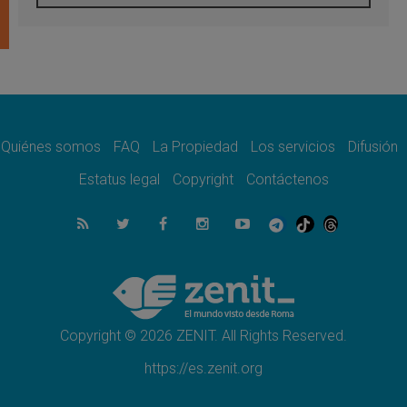
En Colombia, «la paz no se compra con una
firma»
08.08.2026
En Venezuela celebraron los 416 años del
Santo Cristo de La Grita
08.08.2026
El Papa: en Santa Ágata contemplamos la
victoria del amor sobre la muerte
Quiénes somos
FAQ
La Propiedad
Los servicios
Difusión
08.08.2026
León XIV visitará el Santuario de la Madre
Estatus legal
Copyright
Contáctenos
del Buen Consejo de Genazzano
07.08.2026
Filipinas: el Vicariato Apostólico de Calapán
se convierte en diócesis
07.08.2026
Honduras: Los desplazados invisibles de una
crisis olvidada
Copyright © 2026 ZENIT. All Rights Reserved.
https://es.zenit.org