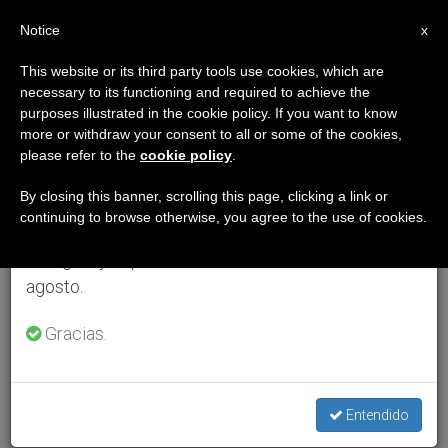
ES
Notice
×
x
Aviso importante
This website or its third party tools use cookies, which are
necessary to its functioning and required to achieve the
Del 27 de julio al 7 de agosto haremos la pausa
purposes illustrated in the cookie policy. If you want to know
anual, aprovechando que en el periodo de verano
more or withdraw your consent to all or some of the cookies,
please refer to the
cookie policy
.
se generan menos informaciones y también el
consumo de las mismas disminuye.
By closing this banner, scrolling this page, clicking a link or
continuing to browse otherwise, you agree to the use of cookies.
Retomamos el trabajo ordinario de las ediciones
en inglés y español de ZENIT el lunes 10 de
agosto.
Gracias.
Entendido