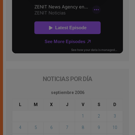
NOTICIAS POR DÍA
septiembre 2006
L
M
X
J
V
S
D
1
2
3
4
5
6
7
8
9
10