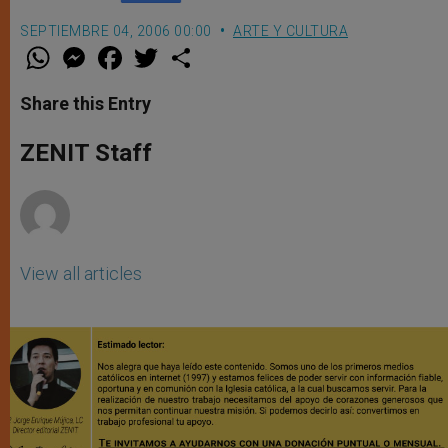
SEPTIEMBRE 04, 2006 00:00
ARTE Y CULTURA
W
M
F
T
S
h
e
a
w
h
a
s
c
i
a
t
s
e
t
r
Share this Entry
s
e
b
t
e
A
n
o
e
p
g
o
r
ZENIT Staff
p
e
k
r
View all articles