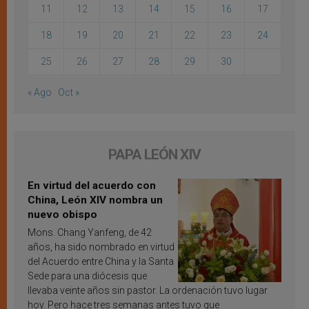
11
12
13
14
15
16
17
18
19
20
21
22
23
24
25
26
27
28
29
30
« Ago
Oct »
PAPA LEÓN XIV
En virtud del acuerdo con
China, León XIV nombra un
nuevo obispo
Mons. Chang Yanfeng, de 42
años, ha sido nombrado en virtud
del Acuerdo entre China y la Santa
Sede para una diócesis que
llevaba veinte años sin pastor. La ordenación tuvo lugar
hoy. Pero hace tres semanas antes tuvo que