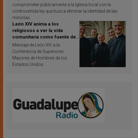
comprometer públicamente a la Iglesia local con la
controvertida ley que busca eliminar la identidad de las
minorías.
León XIV anima a los
religiosos a ver la vida
comunitaria como fuente de
inspiración y santificación
Mensaje de León XIV a la
Conferencia de Superiores
Mayores de Hombres de los
Estados Unidos