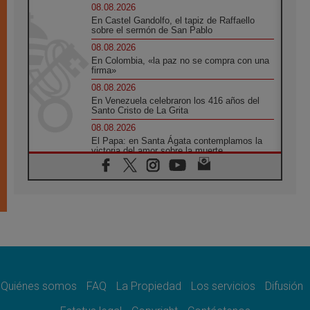
08.08.2026
En Castel Gandolfo, el tapiz de Raffaello
sobre el sermón de San Pablo
08.08.2026
En Colombia, «la paz no se compra con una
firma»
08.08.2026
En Venezuela celebraron los 416 años del
Santo Cristo de La Grita
08.08.2026
El Papa: en Santa Ágata contemplamos la
victoria del amor sobre la muerte
08.08.2026
León XIV visitará el Santuario de la Madre
del Buen Consejo de Genazzano
07.08.2026
Filipinas: el Vicariato Apostólico de Calapán
se convierte en diócesis
07.08.2026
Honduras: Los desplazados invisibles de una
crisis olvidada
Quiénes somos
FAQ
La Propiedad
Los servicios
Difusión
07.08.2026
Bokalic: "En Argentina el Papa León señalará