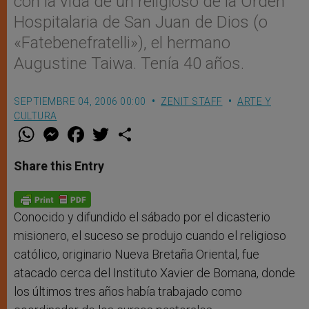
con la vida de un religioso de la Orden
Hospitalaria de San Juan de Dios (o
«Fatebenefratelli»), el hermano
Augustine Taiwa. Tenía 40 años.
SEPTIEMBRE 04, 2006 00:00
ZENIT STAFF
ARTE Y
CULTURA
W
M
F
T
S
h
e
a
w
h
a
s
c
i
a
t
s
e
t
r
Share this Entry
s
e
b
t
e
A
n
o
e
p
g
o
r
p
e
k
r
Conocido y difundido el sábado por el dicasterio
misionero, el suceso se produjo cuando el religioso
católico, originario Nueva Bretaña Oriental, fue
atacado cerca del Instituto Xavier de Bomana, donde
los últimos tres años había trabajado como