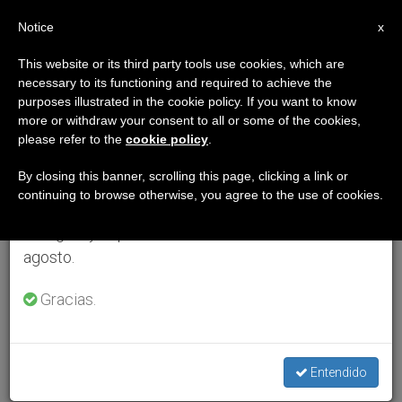
ES
Notice
×
x
Aviso importante
This website or its third party tools use cookies, which are
necessary to its functioning and required to achieve the
Del 27 de julio al 7 de agosto haremos la pausa
purposes illustrated in the cookie policy. If you want to know
anual, aprovechando que en el periodo de verano
more or withdraw your consent to all or some of the cookies,
please refer to the
cookie policy
.
se generan menos informaciones y también el
consumo de las mismas disminuye.
By closing this banner, scrolling this page, clicking a link or
continuing to browse otherwise, you agree to the use of cookies.
Retomamos el trabajo ordinario de las ediciones
en inglés y español de ZENIT el lunes 10 de
agosto.
Gracias.
Entendido