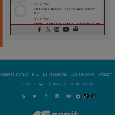
06.08.2026
Pizzaballa en Asís: los cristianos quieren
paz
06.08.2026
Sturla: La visita de León XIV será una buena
noticia para todo el Uruguay
06.08.2026
León XIV: La revolución del Evangelio
derriba los muros que separan
06.08.2026
La Iglesia en Ceuta: caridad y esperanza
frente al drama migratorio
06.08.2026
La visita del Papa a Perú será un tiempo de
gracia reconciliación y esperanza
Quiénes somos
FAQ
La Propiedad
Los servicios
Difusión
06.08.2026
Estatus legal
Copyright
Contáctenos
Cardenal Rossi: "La llegada del Papa León a
Argentina es un homenaje a Francisco"
06.08.2026
En Asís, León XIV invita a los jóvenes a
«construir la civilización del amor»
05.08.2026
El cardenal Parolin en México: Toda la