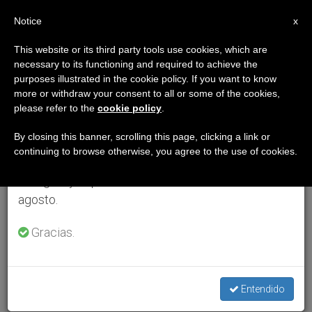
ES
Notice
×
x
Aviso importante
This website or its third party tools use cookies, which are
necessary to its functioning and required to achieve the
Del 27 de julio al 7 de agosto haremos la pausa
purposes illustrated in the cookie policy. If you want to know
anual, aprovechando que en el periodo de verano
more or withdraw your consent to all or some of the cookies,
please refer to the
cookie policy
.
se generan menos informaciones y también el
consumo de las mismas disminuye.
By closing this banner, scrolling this page, clicking a link or
continuing to browse otherwise, you agree to the use of cookies.
Retomamos el trabajo ordinario de las ediciones
en inglés y español de ZENIT el lunes 10 de
agosto.
Gracias.
Entendido