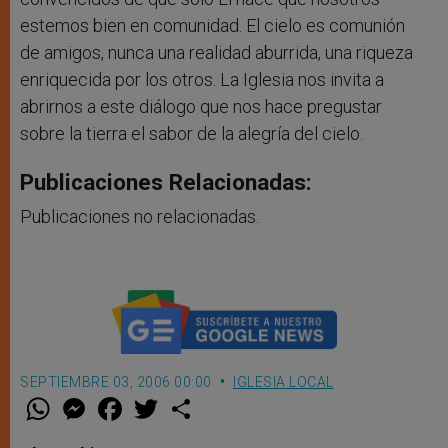
estemos bien en comunidad. El cielo es comunión
de amigos, nunca una realidad aburrida, una riqueza
enriquecida por los otros. La Iglesia nos invita a
abrirnos a este diálogo que nos hace pregustar
sobre la tierra el sabor de la alegría del cielo.
Publicaciones Relacionadas:
Publicaciones no relacionadas.
SEPTIEMBRE 03, 2006 00:00
IGLESIA LOCAL
W
M
F
T
S
h
e
a
w
h
a
s
c
i
a