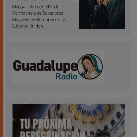
inspiración y santificación
Mensaje de León XIV a la
Conferencia de Superiores
Mayores de Hombres de los
Estados Unidos