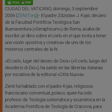
p
g
o
r
p
e
k
r
CIUDAD DEL VATICANO, domingo, 3 septiembre
2006 (
ZENIT.org
).- El padre Zdzislaw J. Kijas, decano
de la Facultad Pontificia Teológica San
Buenaventura («Seraphicum») de Roma, acaba de
escribir un libro sobre el cielo en el que invita a tener
una visión «positiva y creativa» de uno de los
misterios centrales de la fe.
«El cielo, lugar del deseo de Dios» («Il cielo, luogo del
desiderio di Dio»), ha salido en las librerías italianas
por iniciativa de la editorial «Città Nuova».
Zenit ha hablado con el padre Kijas, religiosos
franciscano conventual, polaco, quien ha sido
profesor de Teología sistemática y ecuménica en la
Academia Pontificia de Teología de Cracovia, para