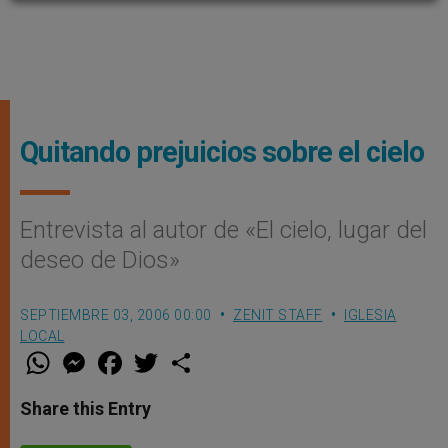
Quitando prejuicios sobre el cielo
Entrevista al autor de «El cielo, lugar del
deseo de Dios»
SEPTIEMBRE 03, 2006 00:00
ZENIT STAFF
IGLESIA
LOCAL
W
M
F
T
S
h
e
a
w
h
a
s
c
i
a
t
s
e
t
r
Share this Entry
s
e
b
t
e
A
n
o
e