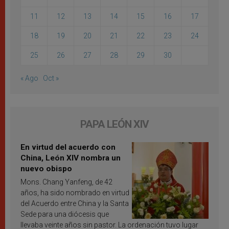
11
12
13
14
15
16
17
18
19
20
21
22
23
24
25
26
27
28
29
30
« Ago
Oct »
PAPA LEÓN XIV
En virtud del acuerdo con
China, León XIV nombra un
nuevo obispo
Mons. Chang Yanfeng, de 42
años, ha sido nombrado en virtud
del Acuerdo entre China y la Santa
Sede para una diócesis que
llevaba veinte años sin pastor. La ordenación tuvo lugar