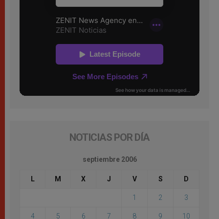
NOTICIAS POR DÍA
septiembre 2006
L
M
X
J
V
S
D
1
2
3
4
5
6
7
8
9
10