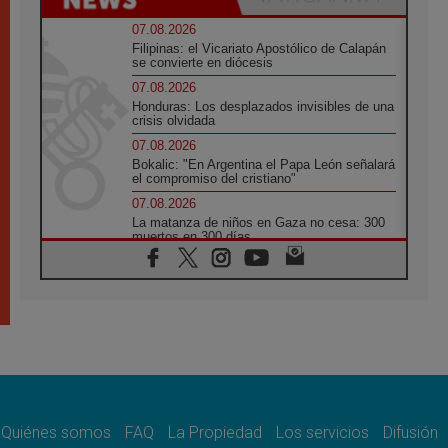
07.08.2026
Filipinas: el Vicariato Apostólico de Calapán
se convierte en diócesis
07.08.2026
Honduras: Los desplazados invisibles de una
crisis olvidada
07.08.2026
Bokalic: "En Argentina el Papa León señalará
el compromiso del cristiano"
07.08.2026
La matanza de niños en Gaza no cesa: 300
muertos en 300 días
07.08.2026
Tagle: La guerra desfigura el mundo, solo la
revelación de Dios lo transfigura
07.08.2026
Presentada la Trienal de Arte de las
Universidades Católicas: «Exercises in
Empathy»
07.08.2026
Fortunatus Nwachukwu: la comunicación
como misión al servicio del Evangelio
Quiénes somos
FAQ
La Propiedad
Los servicios
Difusión