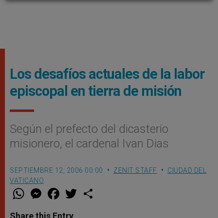
Los desafíos actuales de la labor
episcopal en tierra de misión
Según el prefecto del dicasterio
misionero, el cardenal Ivan Dias
SEPTIEMBRE 12, 2006 00:00
ZENIT STAFF
CIUDAD DEL
VATICANO
W
M
F
T
S
h
e
a
w
h
a
s
c
i
a
t
s
e
t
r
Share this Entry