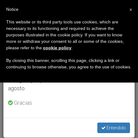
ES
Notice
×
x
Aviso importante
This website or its third party tools use cookies, which are
necessary to its functioning and required to achieve the
Del 27 de julio al 7 de agosto haremos la pausa
purposes illustrated in the cookie policy. If you want to know
anual, aprovechando que en el periodo de verano
more or withdraw your consent to all or some of the cookies,
please refer to the
cookie policy
.
se generan menos informaciones y también el
consumo de las mismas disminuye.
By closing this banner, scrolling this page, clicking a link or
continuing to browse otherwise, you agree to the use of cookies.
Retomamos el trabajo ordinario de las ediciones
en inglés y español de ZENIT el lunes 10 de
agosto.
Gracias.
Entendido