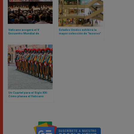
Vaticano acogerá el V
Estados Unidos exhibirá la
Encuentro Mundial de
mayor colección de “tesoros”
Movimientos Populares:
del Vaticano fuera de Europa
contamos de qué se trata
Un Cuartel para el Siglo XXI:
Cómo planea el Vaticano
reconstruir la sede de la
Guardia Suiza