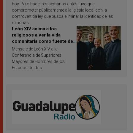
hoy. Pero hace tres semanas antes tuvo que
comprometer públicamente a la Iglesia local con la
controvertida ley que busca eliminar la identidad de las
minorías.
León XIV anima a los
religiosos a ver la vida
comunitaria como fuente de
inspiración y santificación
Mensaje de León XIV a la
Conferencia de Superiores
Mayores de Hombres de los
Estados Unidos