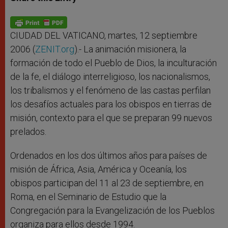
s
e
b
t
e
A
n
o
e
p
g
o
r
p
e
k
r
CIUDAD DEL VATICANO, martes, 12 septiembre
2006 (
ZENIT.org
).- La animación misionera, la
formación de todo el Pueblo de Dios, la inculturación
de la fe, el diálogo interreligioso, los nacionalismos,
los tribalismos y el fenómeno de las castas perfilan
los desafíos actuales para los obispos en tierras de
misión, contexto para el que se preparan 99 nuevos
prelados.
Ordenados en los dos últimos años para países de
misión de África, Asia, América y Oceanía, los
obispos participan del 11 al 23 de septiembre, en
Roma, en el Seminario de Estudio que la
Congregación para la Evangelización de los Pueblos
organiza para ellos desde 1994.