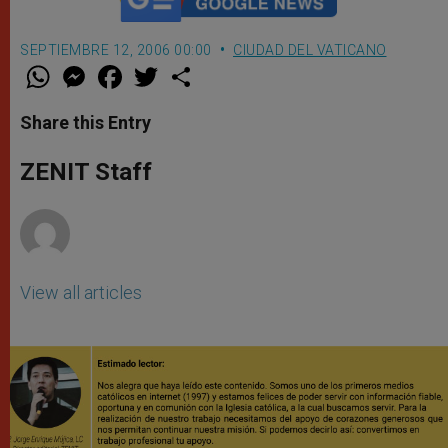
SEPTIEMBRE 12, 2006 00:00
CIUDAD DEL VATICANO
W
M
F
T
S
h
e
a
w
h
a
s
c
i
a
t
s
e
t
r
Share this Entry
s
e
b
t
e
A
n
o
e
p
g
o
r
ZENIT Staff
p
e
k
r
View all articles