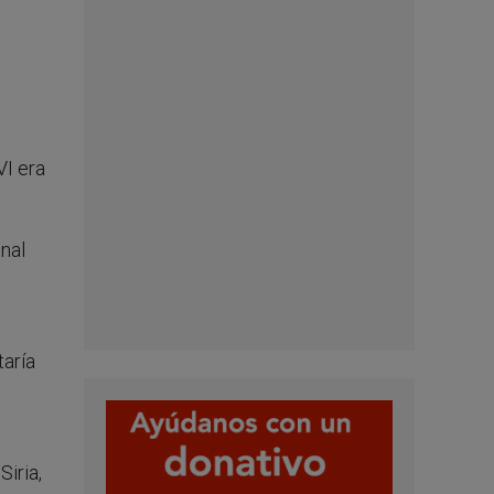
VI era
nal
taría
Siria,