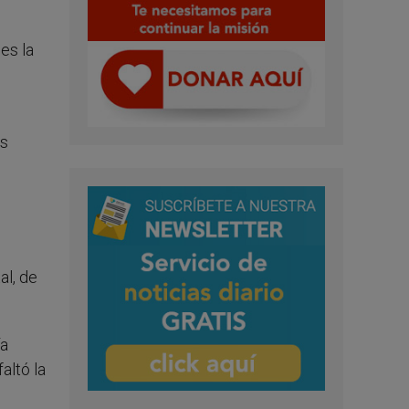
es la
e
is
al, de
ía
altó la