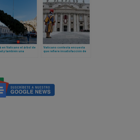
á en Vaticano el árbol de
Vaticano contesta encuesta
ad y también una
que refiere insatisfacción de
nta con respuesta: ¿es
algunos empleados: no hay
to talar un árbol así?
descontento generalizado