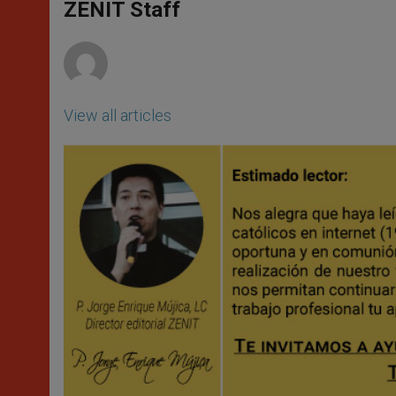
p
g
o
r
ZENIT Staff
p
e
k
r
View all articles