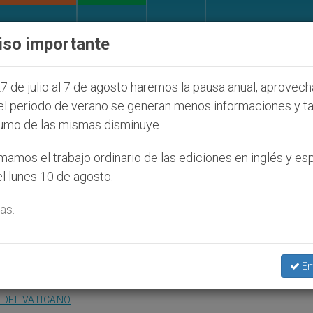
IGLESIA Y MUNDO
DOCUMENTOS
DONATIVOS
iso importante
s judíos que afecta a cristianos (y no sólo) en Tierr
7 de julio al 7 de agosto haremos la pausa anual, aprovec
el periodo de verano se generan menos informaciones y t
umo de las mismas disminuye.
es: Un encuentro que vale
amos el trabajo ordinario de las ediciones en inglés y es
l lunes 10 de agosto.
as.
ra que se abre una nueva etapa
En
 DEL VATICANO