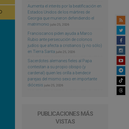
Aumenta el interés por la beatificación en
Estados Unidos de los mártires de
Georgia que murieron defendiendo el
matrimonio
julio 25, 2026
Franciscanos piden ayuda a Marco
Rubio ante persecución de colonos
judíos que afecta a cristianos (y no sólo)
en Tierra Santa
julio 25, 2026
Sacerdotes alemanes fieles al Papa
contestan a su propio obispo (y
cardenal) quien les orilla a bendecir
parejas del mismo sexo en importante
diócesis
julio 25, 2026
PUBLICACIONES MÁS
VISTAS