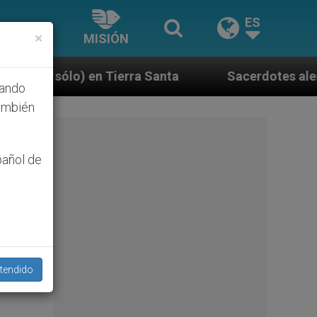
ES
×
MISIÓN
a Santa
Sacerdotes alemanes fieles al Papa cont
hando
ambién
pañol de
tendido