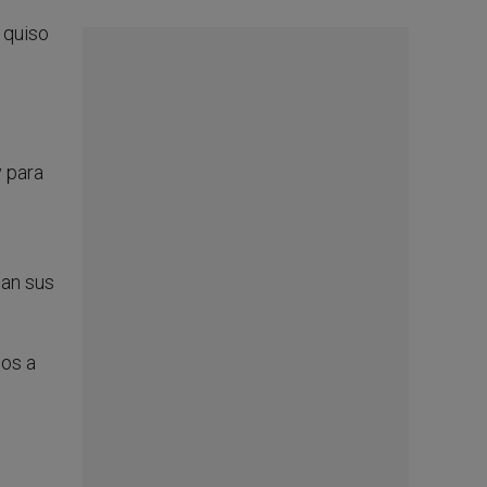
 quiso
y para
can sus
dos a