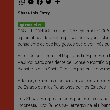
h
e
a
w
h
a
s
c
i
a
t
s
e
t
r
Share this Entry
s
e
b
t
e
A
n
o
e
p
g
o
r
p
e
k
CASTEL GANDOLFO, lunes, 25 septiembre 2006 
r
diplomáticos de veintiún países de mayoría islá
consciente de que hay gestos que dicen más qu
Antes de que llegara el Papa, sus huéspedes en l
Paul Poupard, presidente del Consejo Pontificio 
dicasterio de la Santa Sede, en particular con mo
Además, se unió a estas conversaciones monseñor
de Estado para las Relaciones con los Estados.
Los 21 países representados por los diplomáticos 
Indonesia, Turquía, Bosnia-Herzegovina, el Líbano,