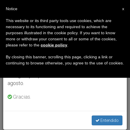
ES
Notice
×
x
Aviso importante
This website or its third party tools use cookies, which are
necessary to its functioning and required to achieve the
Del 27 de julio al 7 de agosto haremos la pausa
purposes illustrated in the cookie policy. If you want to know
anual, aprovechando que en el periodo de verano
more or withdraw your consent to all or some of the cookies,
please refer to the
cookie policy
.
se generan menos informaciones y también el
consumo de las mismas disminuye.
By closing this banner, scrolling this page, clicking a link or
continuing to browse otherwise, you agree to the use of cookies.
Retomamos el trabajo ordinario de las ediciones
en inglés y español de ZENIT el lunes 10 de
agosto.
Gracias.
Entendido