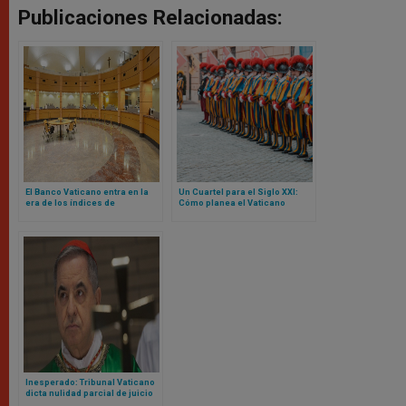
Publicaciones Relacionadas:
El Banco Vaticano entra en la
Un Cuartel para el Siglo XXI:
era de los índices de
Cómo planea el Vaticano
referencia basados ​​en la fe
reconstruir la sede de la
Guardia Suiza
Inesperado: Tribunal Vaticano
dicta nulidad parcial de juicio
contra cardenal Becciu y pide