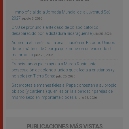
Himno oficial de la Jornada Mundial de la Juventud Seúl
2027
agosto 3, 2026
ONU se pronuncia ante caso de obispo católico
desaparecido por la dictadura nicaragüense
julio 25, 2026
Aumenta el interés por la beatificación en Estados Unidos
de los mártires de Georgia que murieron defendiendo el
matrimonio
julio 25, 2026
Franciscanos piden ayuda a Marco Rubio ante
persecución de colonos judíos que afecta a cristianos (y
no sólo) en Tierra Santa
julio 25, 2026
Sacerdotes alemanes fieles al Papa contestan a su propio
obispo (y cardenal) quien les orilla a bendecir parejas del
mismo sexo en importante diócesis
julio 25, 2026
PUBLICACIONES MÁS VISTAS