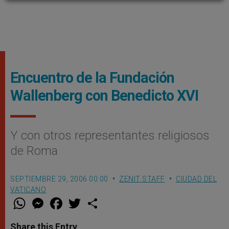
Encuentro de la Fundación
Wallenberg con Benedicto XVI
Y con otros representantes religiosos
de Roma
SEPTIEMBRE 29, 2006 00:00
ZENIT STAFF
CIUDAD DEL
VATICANO
W
M
F
T
S
h
e
a
w
h
a
s
c
i
a
t
s
e
t
r
Share this Entry