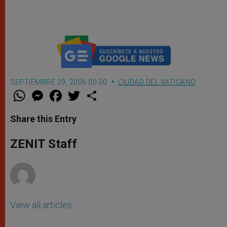
repetirlo
SEPTIEMBRE 29, 2006 00:00
CIUDAD DEL VATICANO
W
M
F
T
S
h
e
a
w
h
a
s
c
i
a
t
s
e
t
r
Share this Entry
s
e
b
t
e
A
n
o
e
p
g
o
r
ZENIT Staff
p
e
k
r
View all articles