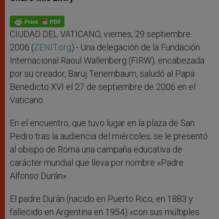
s
e
b
t
e
A
n
o
e
p
g
o
r
p
e
k
r
CIUDAD DEL VATICANO, viernes, 29 septiembre
2006 (
ZENIT.org
).- Una delegación de la Fundación
Internacional Raoul Wallenberg (FIRW), encabezada
por su creador, Baruj Tenembaum, saludó al Papa
Benedicto XVI el 27 de septiembre de 2006 en el
Vaticano.
En el encuentro, que tuvo lugar en la plaza de San
Pedro tras la audiencia del miércoles, se le presentó
al obispo de Roma una campaña educativa de
carácter mundial que lleva por nombre «Padre
Alfonso Durán».
El padre Durán (nacido en Puerto Rico, en 1883 y
fallecido en Argentina en 1954) «con sus múltiples