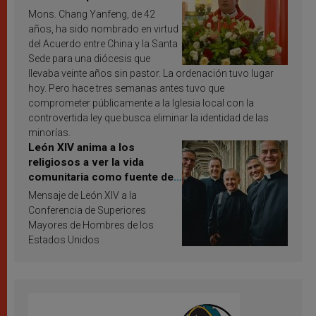
Mons. Chang Yanfeng, de 42
años, ha sido nombrado en virtud
del Acuerdo entre China y la Santa
Sede para una diócesis que
llevaba veinte años sin pastor. La ordenación tuvo lugar
hoy. Pero hace tres semanas antes tuvo que
comprometer públicamente a la Iglesia local con la
controvertida ley que busca eliminar la identidad de las
minorías.
León XIV anima a los
religiosos a ver la vida
comunitaria como fuente de
inspiración y santificación
Mensaje de León XIV a la
Conferencia de Superiores
Mayores de Hombres de los
Estados Unidos