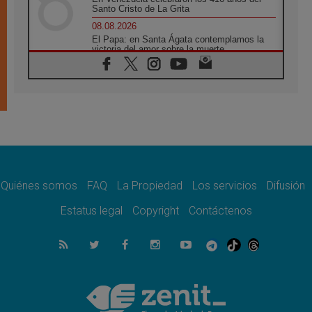
Santo Cristo de La Grita
08.08.2026
El Papa: en Santa Ágata contemplamos la
victoria del amor sobre la muerte
08.08.2026
León XIV visitará el Santuario de la Madre
del Buen Consejo de Genazzano
07.08.2026
Filipinas: el Vicariato Apostólico de Calapán
se convierte en diócesis
07.08.2026
Honduras: Los desplazados invisibles de una
crisis olvidada
Quiénes somos
FAQ
La Propiedad
Los servicios
Difusión
07.08.2026
Bokalic: "En Argentina el Papa León señalará
Estatus legal
Copyright
Contáctenos
el compromiso del cristiano"
07.08.2026
La matanza de niños en Gaza no cesa: 300
muertos en 300 días
07.08.2026
Tagle: La guerra desfigura el mundo, solo la
revelación de Dios lo transfigura