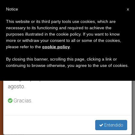
ES
Notice
×
x
Aviso importante
This website or its third party tools use cookies, which are
necessary to its functioning and required to achieve the
Del 27 de julio al 7 de agosto haremos la pausa
purposes illustrated in the cookie policy. If you want to know
Misioneros en Mozambique
anual, aprovechando que en el periodo de verano
more or withdraw your consent to all or some of the cookies,
please refer to the
cookie policy
.
se generan menos informaciones y también el
denuncian el intento de
consumo de las mismas disminuye.
desestabilizar la labor religiosa
By closing this banner, scrolling this page, clicking a link or
continuing to browse otherwise, you agree to the use of cookies.
en Tete
Retomamos el trabajo ordinario de las ediciones
en inglés y español de ZENIT el lunes 10 de
agosto.
Últimos casos: sacerdote y voluntaria
Gracias.
asesinados, y ataques a
congregaciones en la provincia
Entendido
NOVIEMBRE 13, 2006 00:00
ZENIT STAFF
ARTE Y