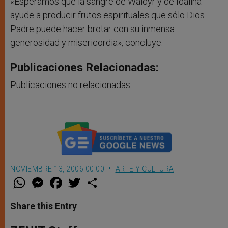
«Esperamos que la sangre de Waldyr y de Idalina
ayude a producir frutos espirituales que sólo Dios
Padre puede hacer brotar con su inmensa
generosidad y misericordia», concluye.
Publicaciones Relacionadas:
Publicaciones no relacionadas.
NOVIEMBRE 13, 2006 00:00
ARTE Y CULTURA
W
M
F
T
S
h
e
a
w
h
a
s
c
i
a
t
s
e
t
r
Share this Entry
s
e
b
t
e
A
n
o
e
p
g
o
r