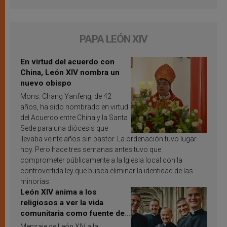
PAPA LEÓN XIV
En virtud del acuerdo con
China, León XIV nombra un
nuevo obispo
Mons. Chang Yanfeng, de 42
años, ha sido nombrado en virtud
del Acuerdo entre China y la Santa
Sede para una diócesis que
llevaba veinte años sin pastor. La ordenación tuvo lugar
hoy. Pero hace tres semanas antes tuvo que
comprometer públicamente a la Iglesia local con la
controvertida ley que busca eliminar la identidad de las
minorías.
León XIV anima a los
religiosos a ver la vida
comunitaria como fuente de
inspiración y santificación
Mensaje de León XIV a la