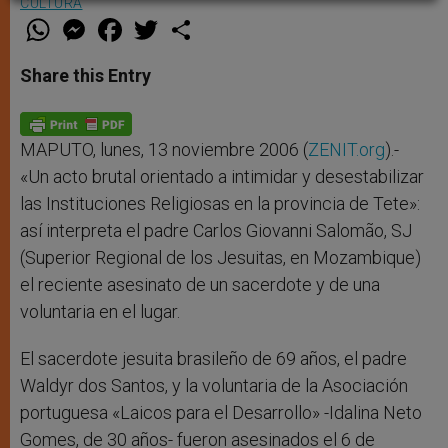
CULTURA
W
M
F
T
S
h
e
a
w
h
a
s
c
i
a
t
s
e
t
r
Share this Entry
s
e
b
t
e
A
n
o
e
p
g
o
r
p
e
k
r
MAPUTO, lunes, 13 noviembre 2006 (
ZENIT.org
).-
«Un acto brutal orientado a intimidar y desestabilizar
las Instituciones Religiosas en la provincia de Tete»:
así interpreta el padre Carlos Giovanni Salomão, SJ
(Superior Regional de los Jesuitas, en Mozambique)
el reciente asesinato de un sacerdote y de una
voluntaria en el lugar.
El sacerdote jesuita brasileño de 69 años, el padre
Waldyr dos Santos, y la voluntaria de la Asociación
portuguesa «Laicos para el Desarrollo» -Idalina Neto
Gomes, de 30 años- fueron asesinados el 6 de