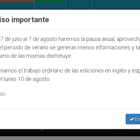
IGLESIA Y MUNDO
DOCUMENTOS
DONATIVOS
iso importante
7 de julio al 7 de agosto haremos la pausa anual, aprovec
el periodo de verano se generan menos informaciones y t
umo de las mismas disminuye.
amos el trabajo ordinario de las ediciones en inglés y es
l lunes 10 de agosto.
as.
En
ólo) en Tierra Santa
Sacerdotes alemanes fiele