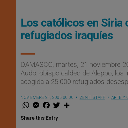
Los católicos en Siria
refugiados iraquíes
DAMASCO, martes, 21 noviembre 20
Audo, obispo caldeo de Aleppo, los l
acogida a 25.000 refugiados desesp
NOVIEMBRE 21, 2006 00:00
ZENIT STAFF
ARTE Y 
W
M
F
T
S
h
e
a
w
h
a
s
c
i
a
t
s
e
t
r
Share this Entry
s
e
b
t
e
A
n
o
e