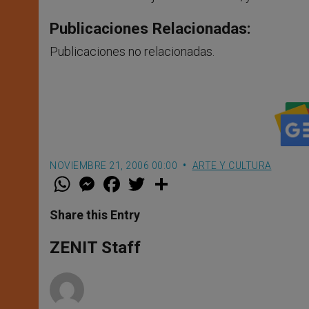
Publicaciones Relacionadas:
Publicaciones no relacionadas.
NOVIEMBRE 21, 2006 00:00
ARTE Y CULTURA
W
M
F
T
S
h
e
a
w
h
a
s
c
i
a
t
s
e
t
r
Share this Entry
s
e
b
t
e
A
n
o
e
p
g
o
r
ZENIT Staff
p
e
k
r