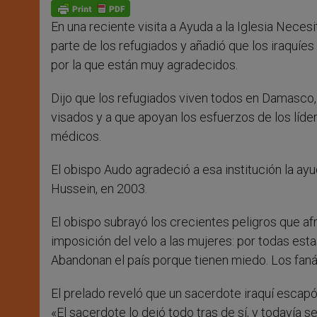
p
g
o
r
p
e
k
En una reciente visita a Ayuda a la Iglesia Necesi
r
parte de los refugiados y añadió que los iraquíe
por la que están muy agradecidos.
Dijo que los refugiados viven todos en Damasco, g
visados y a que apoyan los esfuerzos de los líde
médicos.
El obispo Audo agradeció a esa institución la a
Hussein, en 2003.
El obispo subrayó los crecientes peligros que af
imposición del velo a las mujeres: por todas estas
Abandonan el país porque tienen miedo. Los fanáti
El prelado reveló que un sacerdote iraquí escapó
«El sacerdote lo dejó todo tras de sí, y todavía 