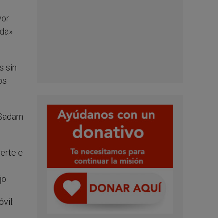
yor
ida»
s sin
os
 Sadam
uerte e
jo.
vil: