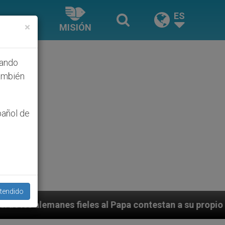
ES
×
MISIÓN
hando
ambién
pañol de
tendido
s al Papa contestan a su propio obispo (y cardenal) qu