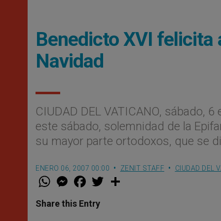
Benedicto XVI felicita 
Navidad
CIUDAD DEL VATICANO, sábado, 6 e
este sábado, solemnidad de la Epifaní
su mayor parte ortodoxos, que se di
ENERO 06, 2007 00:00
ZENIT STAFF
CIUDAD DEL 
W
M
F
T
S
h
e
a
w
h
a
s
c
i
a
t
s
e
t
r
Share this Entry
s
e
b
t
e
A
n
o
e