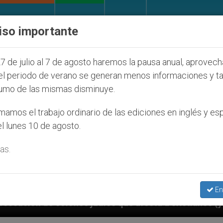
IGLESIA Y MUNDO
DOCUMENTOS
DONATIVOS
iso importante
7 de julio al 7 de agosto haremos la pausa anual, aprovec
el periodo de verano se generan menos informaciones y t
umo de las mismas disminuye.
amos el trabajo ordinario de las ediciones en inglés y es
l lunes 10 de agosto.
as.
En
íos que afecta a cristianos (y no sólo) en Tierra San