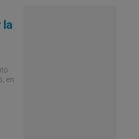
 la
itó
s, en