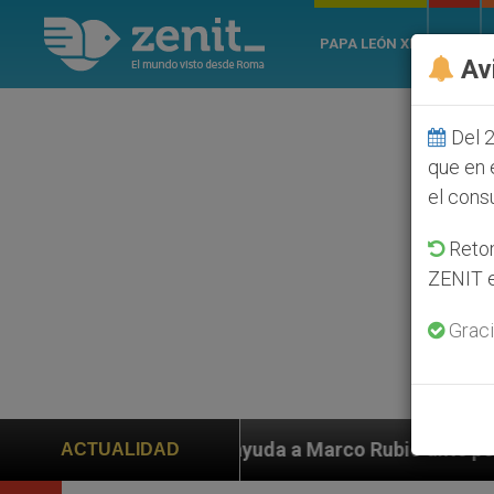
PAPA LEÓN XIV
ROMA
Av
Del 2
que en 
el cons
Retom
ZENIT e
Graci
n ayuda a Marco Rubio ante persecución de colonos jud
ACTUALIDAD