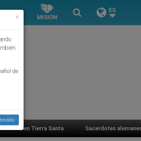
ES
×
MISIÓN
hando
ambién
pañol de
tendido
ta
Sacerdotes alemanes fieles al Papa contesta