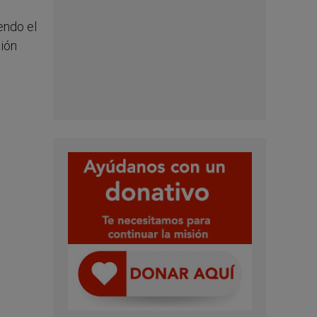
endo el
ción