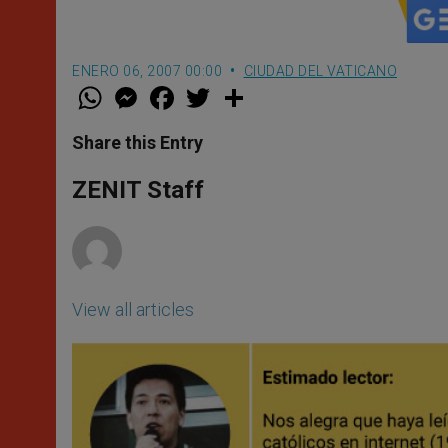
ENERO 06, 2007 00:00
CIUDAD DEL VATICANO
W
M
F
T
S
h
e
a
w
h
a
s
c
i
a
t
s
e
t
r
Share this Entry
s
e
b
t
e
A
n
o
e
p
g
o
r
ZENIT Staff
p
e
k
r
View all articles