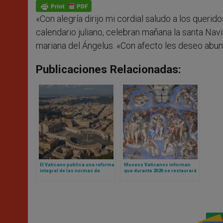
p
g
o
r
p
e
k
«Con alegría dirijo mi cordial saludo a los queri
r
calendario juliano, celebran mañana la santa Nav
mariana del Ángelus.
«Con afecto les deseo abund
Publicaciones Relacionadas:
El Vaticano publica una reforma
Museos Vaticanos informan
integral de las normas de
que durante 2026 se restaurará
contratación pública para
el Juicio Final de Miguel Ángel
fortalecer la transparencia y la
en Capilla Sixtina
eficiencia