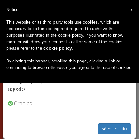
ES
Notice
×
x
Aviso importante
This website or its third party tools use cookies, which are
necessary to its functioning and required to achieve the
Del 27 de julio al 7 de agosto haremos la pausa
purposes illustrated in the cookie policy. If you want to know
El Papa invita a los niños a no
anual, aprovechando que en el periodo de verano
more or withdraw your consent to all or some of the cookies,
please refer to the
cookie policy
.
se generan menos informaciones y también el
jugar con armas de juguete
consumo de las mismas disminuye.
By closing this banner, scrolling this page, clicking a link or
continuing to browse otherwise, you agree to the use of cookies.
Retomamos el trabajo ordinario de las ediciones
Apoya el proyecto «Cambia de juego»
en inglés y español de ZENIT el lunes 10 de
para preservar del contagio con la
agosto.
violencia
Gracias.
ENERO 22, 2007 00:00
ZENIT STAFF
CIUDAD DEL
VATICANO
W
M
F
T
S
h
e
a
w
h
Entendido
a
s
c
i
a
t
s
e
t
r