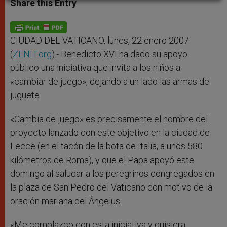
Share this Entry
s
e
b
t
e
A
n
o
e
p
g
o
r
p
e
k
r
CIUDAD DEL VATICANO, lunes, 22 enero 2007
(
ZENIT.org
).- Benedicto XVI ha dado su apoyo
público una iniciativa que invita a los niños a
«cambiar de juego», dejando a un lado las armas de
juguete.
«Cambia de juego» es precisamente el nombre del
proyecto lanzado con este objetivo en la ciudad de
Lecce (en el tacón de la bota de Italia, a unos 580
kilómetros de Roma), y que el Papa apoyó este
domingo al saludar a los peregrinos congregados en
la plaza de San Pedro del Vaticano con motivo de la
oración mariana del Ángelus.
«Me complazco con esta iniciativa y quisiera