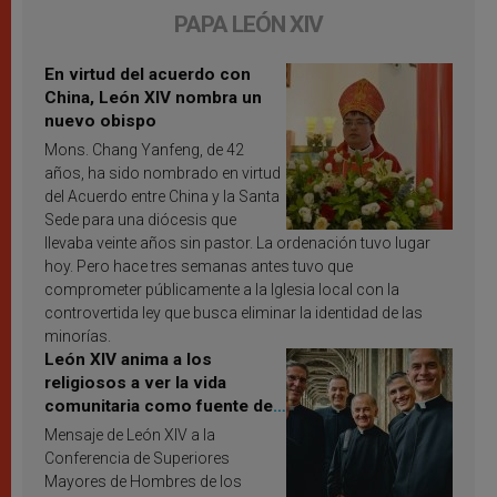
PAPA LEÓN XIV
En virtud del acuerdo con
China, León XIV nombra un
nuevo obispo
Mons. Chang Yanfeng, de 42
años, ha sido nombrado en virtud
del Acuerdo entre China y la Santa
Sede para una diócesis que
llevaba veinte años sin pastor. La ordenación tuvo lugar
hoy. Pero hace tres semanas antes tuvo que
comprometer públicamente a la Iglesia local con la
controvertida ley que busca eliminar la identidad de las
minorías.
León XIV anima a los
religiosos a ver la vida
comunitaria como fuente de
inspiración y santificación
Mensaje de León XIV a la
Conferencia de Superiores
Mayores de Hombres de los