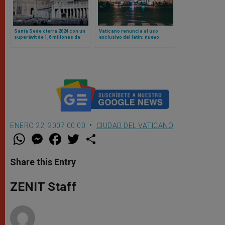
Santa Sede cierra 2024 con un
Vaticano renuncia al uso
superávit de 1,6 millones de
exclusivo del latín: nuevo
euros
Reglamento admite actas en
otras lenguas
ENERO 22, 2007 00:00
CIUDAD DEL VATICANO
W
M
F
T
S
h
e
a
w
h
a
s
c
i
a
t
s
e
t
r
Share this Entry
s
e
b
t
e
A
n
o
e
p
g
o
r
ZENIT Staff
p
e
k
r