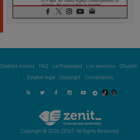
El Papa: en Santa Ágata contemplamos la
victoria del amor sobre la muerte
08.08.2026
León XIV visitará el Santuario de la Madre
del Buen Consejo de Genazzano
07.08.2026
Filipinas: el Vicariato Apostólico de Calapán
se convierte en diócesis
07.08.2026
Honduras: Los desplazados invisibles de una
crisis olvidada
Quiénes somos
FAQ
La Propiedad
Los servicios
Difusión
07.08.2026
Bokalic: "En Argentina el Papa León señalará
Estatus legal
Copyright
Contáctenos
el compromiso del cristiano"
07.08.2026
La matanza de niños en Gaza no cesa: 300
muertos en 300 días
07.08.2026
Tagle: La guerra desfigura el mundo, solo la
revelación de Dios lo transfigura
Copyright © 2026 ZENIT. All Rights Reserved.